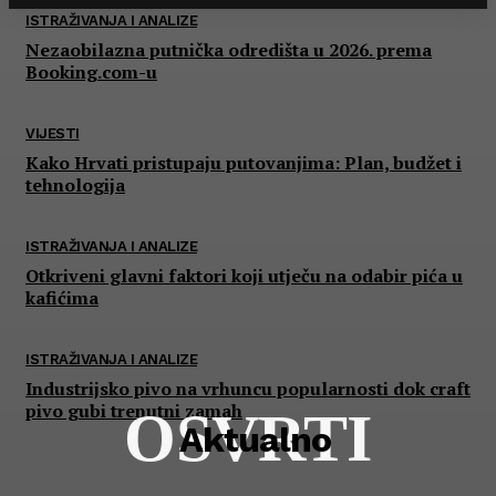
ISTRAŽIVANJA I ANALIZE
Nezaobilazna putnička odredišta u 2026. prema
Booking.com-u
VIJESTI
Kako Hrvati pristupaju putovanjima: Plan, budžet i
tehnologija
ISTRAŽIVANJA I ANALIZE
Otkriveni glavni faktori koji utječu na odabir pića u
kafićima
ISTRAŽIVANJA I ANALIZE
Industrijsko pivo na vrhuncu popularnosti dok craft
pivo gubi trenutni zamah
OSVRTI
Aktualno