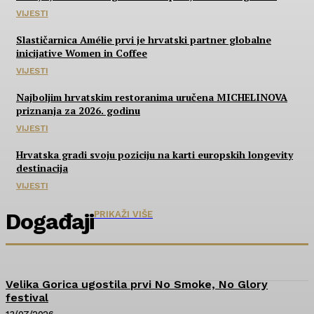
VIJESTI
Slastičarnica Amélie prvi je hrvatski partner globalne
inicijative Women in Coffee
VIJESTI
Najboljim hrvatskim restoranima uručena MICHELINOVA
priznanja za 2026. godinu
VIJESTI
Hrvatska gradi svoju poziciju na karti europskih longevity
destinacija
VIJESTI
Događaji
PRIKAŽI VIŠE
Velika Gorica ugostila prvi No Smoke, No Glory
festival