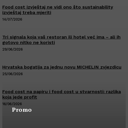
Food cost izvještaj ne vidi ono što sustainability
izvještaj treba mjeriti
14/07/2026
Tri signala koja vaš restoran ili hotel već ima – ali ih
gotovo nitko ne koristi
29/06/2026
Hrvatska bogatija za jednu novu MICHELIN zvjezdicu
25/06/2026
Food cost na papiru i food cost u stvarnosti: razlika
koja jede profit
16/06/2026
Promo