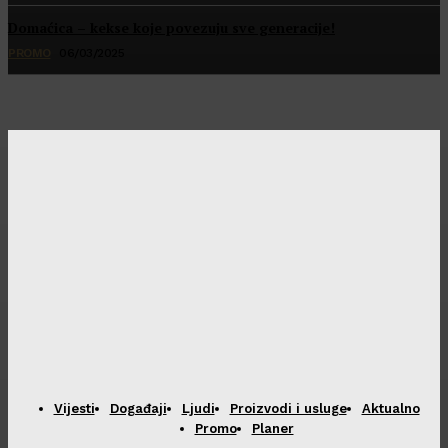
Domaćica – kekse koje povezuju sve generacije!
PROMO
06/03/2025
Vijesti
Događaji
Ljudi
Proizvodi i usluge
Aktualno
Promo
Planer