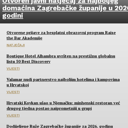
Otvoren javni natječaj za najboljeg
domaćina Zagrebačke županije u 202
godini
Otvorene prijave za besplatni obrazovni program Raise
the Bar Akademije
NATJEČAJI
Boutique Hotel Alhambra uvršten na prestižnu globalnu
listu 50 Best Discovery
VIJESTI
Valamar nudi partnerstvo najboljim hotelima i kampovima
u Hrvatskoj
VIJESTI
Hrvatski Koykan ušao u Njemačku: minhenski restoran već
drugog tjedna postao najprometniji u grupi
VIJESTI
Dodijeljene Ruže Zagrebačke županije za 2026. godinu