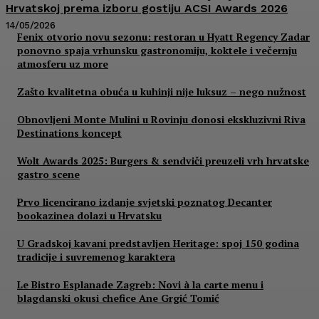
Hrvatskoj prema izboru gostiju ACSI Awards 2026
14/05/2026
Fenix otvorio novu sezonu: restoran u Hyatt Regency Zadar
ponovno spaja vrhunsku gastronomiju, koktele i večernju
atmosferu uz more
Zašto kvalitetna obuća u kuhinji nije luksuz – nego nužnost
Obnovljeni Monte Mulini u Rovinju donosi ekskluzivni Riva
Destinations koncept
Wolt Awards 2025: Burgers & sendviči preuzeli vrh hrvatske
gastro scene
Prvo licencirano izdanje svjetski poznatog Decanter
bookazinea dolazi u Hrvatsku
U Gradskoj kavani predstavljen Heritage: spoj 150 godina
tradicije i suvremenog karaktera
Le Bistro Esplanade Zagreb: Novi à la carte menu i
blagdanski okusi chefice Ane Grgić Tomić