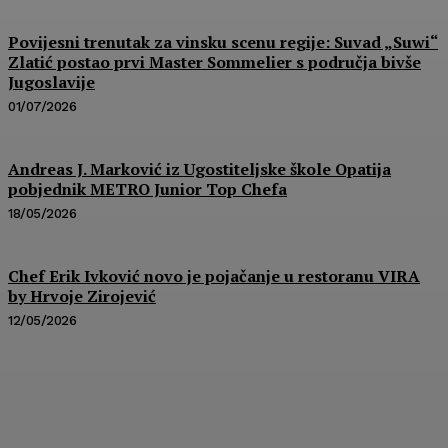
Povijesni trenutak za vinsku scenu regije: Suvad „Suwi“
Zlatić postao prvi Master Sommelier s područja bivše
Jugoslavije
01/07/2026
Andreas J. Marković iz Ugostiteljske škole Opatija
pobjednik METRO Junior Top Chefa
18/05/2026
Chef Erik Ivković novo je pojačanje u restoranu VIRA
by Hrvoje Zirojević
12/05/2026