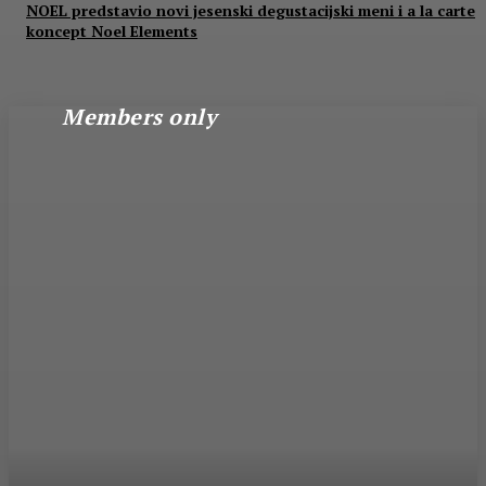
NOEL predstavio novi jesenski degustacijski meni i a la carte
koncept Noel Elements
Members only