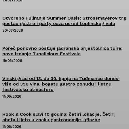
13/07/2026
Otvoreno Fuliranje Summer Oasis: Strossmayerov trg
postao gastro i party oaza usred toplinskog vala
30/06/2026
Poreč ponovno postaje jadranska prijestolnica tune:
novo izdanje Tunalicious Festivala
19/06/2026
Vinski grad od 13. do 30. lipnja na Tuđmancu donosi
više od 350 vina, bogatu gastro ponudu i ljetnu
festivalsku atmosferu
11/06/2026
Hook & Cook slavi 10 godina: četiri lokacije, četiri
chefa i ljeto u znaku gastronomije i glazbe
11/06/2026