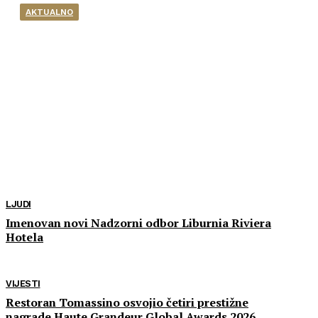
AKTUALNO
Švicarski Travelnode
akvizirao zadarski Rentlio
Udruživanjem Rentlija i Phobsa nastaje najjača
hospitality-tech platforma u ovom dijelu Europe
Travelnode, hospitality-tech platforma sa
švicarskim sjedištem, u većinskom vlasništvu
fondova privatnog kapitala Sandberg Capital...
LJUDI
Imenovan novi Nadzorni odbor Liburnia Riviera
Hotela
VIJESTI
Restoran Tomassino osvojio četiri prestižne
nagrade Haute Grandeur Global Awards 2026