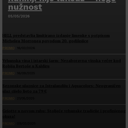
nužnost
05/05/2026
HELL predstavlja limitirano izdanje limenke s potpisom
Michelea Morronea povodom 20. godišnjice
PROMO
16/03/2026
Vrhunska vina i istarski šarm: Nezaboravna vinska večer kod
Robija Bertoše u Kaldiru
PROMO
16/09/2025
Sezonske ulaznice za Istralandiju i Aquacolors: Neograničen
ulaz cijelo ljeto za 79 €
PROMO
21/05/2025
Griotte u novom ruhu: Stoljeće vrhunske tradicije i profinjenog
okusa!
PROMO
09/03/2025