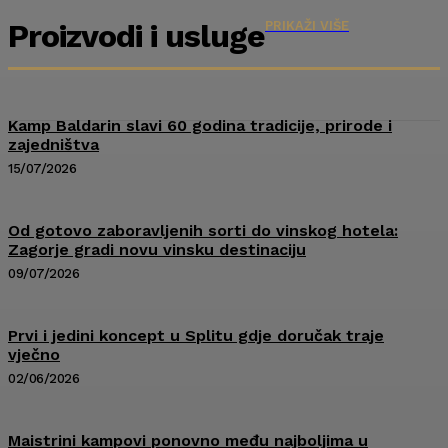
Proizvodi i usluge
PRIKAŽI VIŠE
Kamp Baldarin slavi 60 godina tradicije, prirode i
zajedništva
15/07/2026
Od gotovo zaboravljenih sorti do vinskog hotela:
Zagorje gradi novu vinsku destinaciju
09/07/2026
Prvi i jedini koncept u Splitu gdje doručak traje
vječno
02/06/2026
Maistrini kampovi ponovno među najboljima u