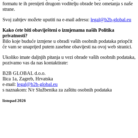
formatu te ih prenijeti drugom voditelju obrade bez ometanja s naše
strane.
Svoj zahtjev možete uputiti na e-mail adresu:
legal@b2b-global.eu
Kako ćete biti obaviješteni o izmjenama naših Politika
privatnosti?
Bilo koje buduće izmjene u obradi vaših osobnih podataka priopćit
će vam se unaprijed putem zasebne obavijesti na ovoj web stranici.
Ukoliko imate daljnjih pitanja u vezi obrade vaših osobnih podataka,
pozivamo vas da nas kontaktirate:
B2B GLOBAL d.o.o.
Ilica 1a, Zagreb, Hrvatska
e-mail:
legal@b2b-global.eu
s naznakom: N/r Službenika za zaštitu osobnih podataka
listopad 2026