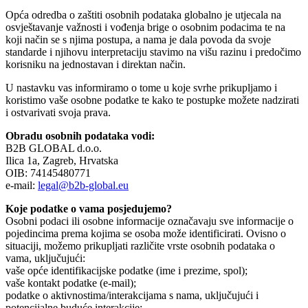
Opća odredba o zaštiti osobnih podataka globalno je utjecala na
osvještavanje važnosti i vođenja brige o osobnim podacima te na
koji način se s njima postupa, a nama je dala povoda da svoje
standarde i njihovu interpretaciju stavimo na višu razinu i predočimo
korisniku na jednostavan i direktan način.
U nastavku vas informiramo o tome u koje svrhe prikupljamo i
koristimo vaše osobne podatke te kako te postupke možete nadzirati
i ostvarivati svoja prava.
Obradu osobnih podataka vodi:
B2B GLOBAL d.o.o.
Ilica 1a, Zagreb, Hrvatska
OIB: 74145480771
e-mail:
legal@b2b-global.eu
Koje podatke o vama posjedujemo?
Osobni podaci ili osobne informacije označavaju sve informacije o
pojedincima prema kojima se osoba može identificirati. Ovisno o
situaciji, možemo prikupljati različite vrste osobnih podataka o
vama, uključujući:
vaše opće identifikacijske podatke (ime i prezime, spol);
vaše kontakt podatke (e-mail);
podatke o aktivnostima/interakcijama s nama, uključujući i
potencijalne buduće interakcije;