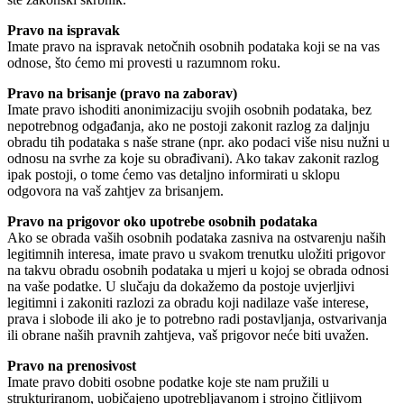
Pravo na ispravak
Imate pravo na ispravak netočnih osobnih podataka koji se na vas
odnose, što ćemo mi provesti u razumnom roku.
Pravo na brisanje (pravo na zaborav)
Imate pravo ishoditi anonimizaciju svojih osobnih podataka, bez
nepotrebnog odgađanja, ako ne postoji zakonit razlog za daljnju
obradu tih podataka s naše strane (npr. ako podaci više nisu nužni u
odnosu na svrhe za koje su obrađivani). Ako takav zakonit razlog
ipak postoji, o tome ćemo vas detaljno informirati u sklopu
odgovora na vaš zahtjev za brisanjem.
Pravo na prigovor oko upotrebe osobnih podataka
Ako se obrada vaših osobnih podataka zasniva na ostvarenju naših
legitimnih interesa, imate pravo u svakom trenutku uložiti prigovor
na takvu obradu osobnih podataka u mjeri u kojoj se obrada odnosi
na vaše podatke. U slučaju da dokažemo da postoje uvjerljivi
legitimni i zakoniti razlozi za obradu koji nadilaze vaše interese,
prava i slobode ili ako je to potrebno radi postavljanja, ostvarivanja
ili obrane naših pravnih zahtjeva, vaš prigovor neće biti uvažen.
Pravo na prenosivost
Imate pravo dobiti osobne podatke koje ste nam pružili u
strukturiranom, uobičajeno upotrebljavanom i strojno čitljivom