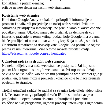
kontaktiranja putem e-maila;
prijave na newsletter na našim web stranicama.
Korištenje web stranice
Koristimo Google Analytics kako bi prikupljali informacije o
prometu i analizirali posjetitelje na našoj web stranici. Prilikom
osnovnog prikupljanja informacija, ne prikupljamo nikakve osobne
podatke o vama. Ukoliko nam date pristanak za demografsko i
interesno praćenje te remarketing, podaci koje Google ima o vama
bit će proslijeđeni nama unutar zbirnog izvještaja o našoj stranici.
Odabirom remarketinga dozvoljavate Googleu da poslužuje oglase
prema vašim interesima. Više o tome možete pročitati ovdje:
https://adssettings.google.com/authenticated
Ugrađeni sadržaj s drugih web stranica
Na nekim dijelovima naše web stranice postoji sadržaj koji smo
putem kôda ugradili s drugih web stranica. Pristup tom sadržaju
odvija se na isti način kao da ste mu pristupili na web stranici gdje je
postavljen, te time možete preuzeti i kolačiće koje bi inače preuzeli
posjetom te stranice.
Tipični ugrađeni sadržaj je sadržaj sa stranica koje dijele video, slike
i sl. Te stranice mogu prikupljati vašu IP adresu, informacije o
pregledniku i operativnom sistemu, pohranjivati i preuzimati
kolačiće na vaš preglednik, ugraditi praćenja interakcije s ugrađenim