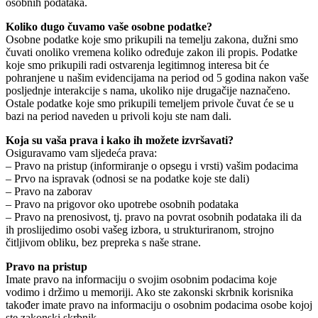
osobnih podataka.
Koliko dugo čuvamo vaše osobne podatke?
Osobne podatke koje smo prikupili na temelju zakona, dužni smo
čuvati onoliko vremena koliko određuje zakon ili propis. Podatke
koje smo prikupili radi ostvarenja legitimnog interesa bit će
pohranjene u našim evidencijama na period od 5 godina nakon vaše
posljednje interakcije s nama, ukoliko nije drugačije naznačeno.
Ostale podatke koje smo prikupili temeljem privole čuvat će se u
bazi na period naveden u privoli koju ste nam dali.
Koja su vaša prava i kako ih možete izvršavati?
Osiguravamo vam sljedeća prava:
– Pravo na pristup (informiranje o opsegu i vrsti) vašim podacima
– Prvo na ispravak (odnosi se na podatke koje ste dali)
– Pravo na zaborav
– Pravo na prigovor oko upotrebe osobnih podataka
– Pravo na prenosivost, tj. pravo na povrat osobnih podataka ili da
ih proslijedimo osobi vašeg izbora, u strukturiranom, strojno
čitljivom obliku, bez prepreka s naše strane.
Pravo na pristup
Imate pravo na informaciju o svojim osobnim podacima koje
vodimo i držimo u memoriji. Ako ste zakonski skrbnik korisnika
također imate pravo na informaciju o osobnim podacima osobe kojoj
ste zakonski skrbnik.