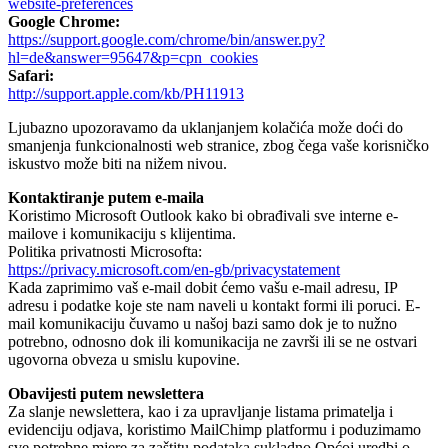
website-preferences
Google Chrome:
https://support.google.com/chrome/bin/answer.py?
hl=de&answer=95647&p=cpn_cookies
Safari:
http://support.apple.com/kb/PH11913
Ljubazno upozoravamo da uklanjanjem kolačića može doći do
smanjenja funkcionalnosti web stranice, zbog čega vaše korisničko
iskustvo može biti na nižem nivou.
Kontaktiranje putem e-maila
Koristimo Microsoft Outlook kako bi obrađivali sve interne e-
mailove i komunikaciju s klijentima.
Politika privatnosti Microsofta:
https://privacy.microsoft.com/en-gb/privacystatement
Kada zaprimimo vaš e-mail dobit ćemo vašu e-mail adresu, IP
adresu i podatke koje ste nam naveli u kontakt formi ili poruci. E-
mail komunikaciju čuvamo u našoj bazi samo dok je to nužno
potrebno, odnosno dok ili komunikacija ne završi ili se ne ostvari
ugovorna obveza u smislu kupovine.
Obavijesti putem newslettera
Za slanje newslettera, kao i za upravljanje listama primatelja i
evidenciju odjava, koristimo MailChimp platformu i poduzimamo
sve potrebne mjere za zaštitu podataka sukladno Općoj uredbi o