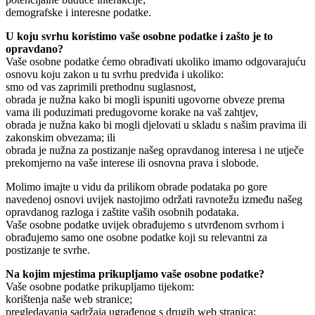
demografske i interesne podatke.
U koju svrhu koristimo vaše osobne podatke i zašto je to
opravdano?
Vaše osobne podatke ćemo obrađivati ukoliko imamo odgovarajuću
osnovu koju zakon u tu svrhu predviđa i ukoliko:
smo od vas zaprimili prethodnu suglasnost,
obrada je nužna kako bi mogli ispuniti ugovorne obveze prema
vama ili poduzimati predugovorne korake na vaš zahtjev,
obrada je nužna kako bi mogli djelovati u skladu s našim pravima ili
zakonskim obvezama; ili
obrada je nužna za postizanje našeg opravdanog interesa i ne utječe
prekomjerno na vaše interese ili osnovna prava i slobode.
Molimo imajte u vidu da prilikom obrade podataka po gore
navedenoj osnovi uvijek nastojimo održati ravnotežu između našeg
opravdanog razloga i zaštite vaših osobnih podataka.
Vaše osobne podatke uvijek obrađujemo s utvrđenom svrhom i
obrađujemo samo one osobne podatke koji su relevantni za
postizanje te svrhe.
Na kojim mjestima prikupljamo vaše osobne podatke?
Vaše osobne podatke prikupljamo tijekom:
korištenja naše web stranice;
pregledavanja sadržaja ugrađenog s drugih web stranica;