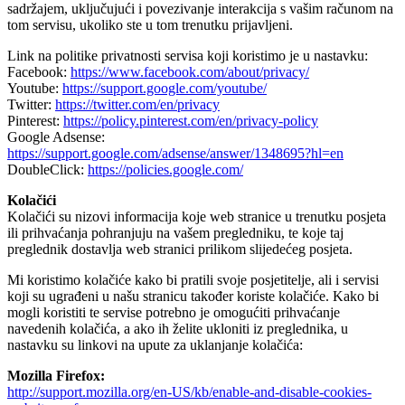
sadržajem, uključujući i povezivanje interakcija s vašim računom na
tom servisu, ukoliko ste u tom trenutku prijavljeni.
Link na politike privatnosti servisa koji koristimo je u nastavku:
Facebook:
https://www.facebook.com/about/privacy/
Youtube:
https://support.google.com/youtube/
Twitter:
https://twitter.com/en/privacy
Pinterest:
https://policy.pinterest.com/en/privacy-policy
Google Adsense:
https://support.google.com/adsense/answer/1348695?hl=en
DoubleClick:
https://policies.google.com/
Kolačići
Kolačići su nizovi informacija koje web stranice u trenutku posjeta
ili prihvaćanja pohranjuju na vašem pregledniku, te koje taj
preglednik dostavlja web stranici prilikom slijedećeg posjeta.
Mi koristimo kolačiće kako bi pratili svoje posjetitelje, ali i servisi
koji su ugrađeni u našu stranicu također koriste kolačiće. Kako bi
mogli koristiti te servise potrebno je omogućiti prihvaćanje
navedenih kolačića, a ako ih želite ukloniti iz preglednika, u
nastavku su linkovi na upute za uklanjanje kolačića:
Mozilla Firefox:
http://support.mozilla.org/en-US/kb/enable-and-disable-cookies-