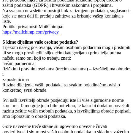
zaštiti podataka (GDPR) i hrvatskim zakonima i propisima.
Na svakom newsletteru postoji link za izmjenu podataka, suglasnosti
koje ste nam dali ili predaju zahtjeva za brisanje vašeg kontakta s
liste.
Politika privatnosti MailChimpa:
https://mailchimp.com/privacy
S kime dijelimo vaše osobne podatke?
Tijekom našeg poslovanja, vašim osobnim podacima mogu pristupiti
ili se mogu proslijediti slijedećim kategorijama primatelja prema
načelu samo oni koji to trebaju znati:
našim partnerima;
fizičkim i pravnim osobama (trećim stranama) – izvršiteljima obrade;
i
zaposlenicima
Razina dijeljenja vaših podataka sa svakim pojedinačno ovisi o
konkretnoj svrsi obrade.
Svi naši izvršitelji obrade posjeduju iste ili više sigurnosne norme
kao i mi. Tamo gdje je to bilo potrebno, te kako bi dodatno povećali
razinu zaštite vaših osobnih podataka, s izvršiteljima obrade potpisali
smo Sporazum o obradi podataka.
Gore navedene treće strane su ugovorno obvezne čuvati
povjerljivost i sigurnost vaših osobnih podataka, u skladu s važećim