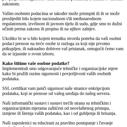
zakonom.
Vašim osobnim podacima se također može pristupiti ili ih se može
proslijediti bilo kojem nacionalnom i/ili međunarodnom
regulatornom, izvršnom ili javnom tijelu ili sudu, gdje smo to dužni
učiniti prema zakonu ili propisu ili na njihov zahtjev.
Ukoliko bi se u bilo kojem trenutku stvorila potreba da vaši osobni
podaci prenose na treće osobe iz razloga za koji nije prvotno
prikupljen, ili naknadno dobiven vaš pristanak, omogućit ćemo vam
da se izjasnite o svom izboru.
Kako štitimo vaše osobne podatke?
Implementirali smo odgovarajuće tehničke i organizacijske mjere
kako bi pružili razinu sigurnosti i povjerljivosti vaših osobnih
podataka.
SSL certifikat vam jamči sigurnost naše stranice enkripcijom
podataka, koji se prenose od vašeg uređaja do našeg servera.
Naši informatički sustavi i sustavi trećih strana su tehničkim i
organizacijskim mjerama zaštićeni od neovlaštenog pristupa,
izmjene ili širenja vaših podataka, kao i od gubljenja ili brisanja.
Naši zaposlenici su educirani za pravilno postupanje i čuvanje