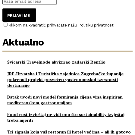
PRIJAVI ME
Klikom na kvadratić prihvaćate našu Politiku privatnosti
Aktualno
Švicarski Travelnode akvizirao zadarski Rentlio
JRE-Hrvatska i Turistička zajednica Zagrebačke županije
pokrenuli projekt posvećen gastronomskoj izvrsnosti
destinacije
Batak uvodi novi model formiranja cijena vina inspiriran
mediteranskom gastronomijom
Food cost izvještaj ne vidi ono što sustainability izvještaj
treba mjeriti
Tri signala koja vaš restoran ili hotel već ima – ali ih gotovo