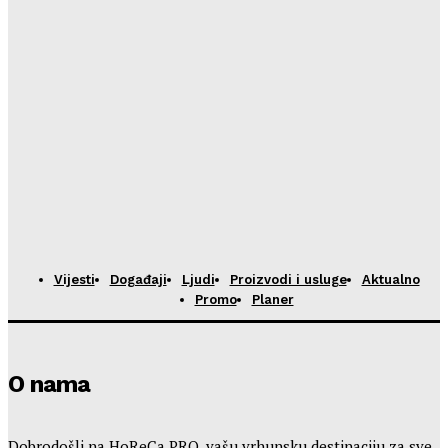
HoReCa PRO
-
23/07/2026
Vijesti
Događaji
Ljudi
Proizvodi i usluge
Aktualno
Promo
Planer
O nama
Dobrodošli na HoReCa PRO, vašu vrhunsku destinaciju za sve