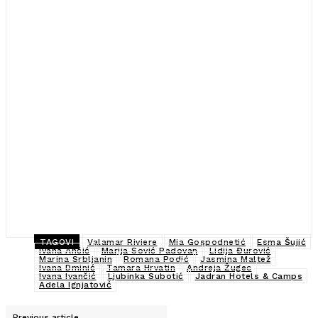
TAGOVI
Valamar Riviere
Mia Gospodnetić
Esma Šujić
Ivana Ančić
Marija Sović Padovan
Lidija Đurović
Marina Srbljanin
Romana Podić
Jasmina Maltež
Ivana Dminić
Tamara Hrvatin
Andreja Žugec
Ivana Ivančić
Ljubinka Subotić
Jadran Hotels & Camps
Adela Ignjatović
Previous article