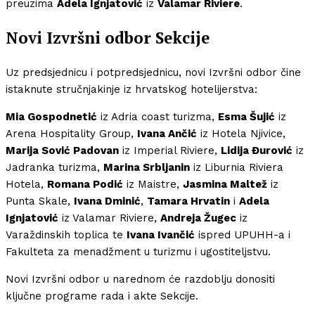
preuzima
Adela Ignjatović
iz
Valamar Riviere
.
Novi Izvršni odbor Sekcije
Uz predsjednicu i potpredsjednicu, novi Izvršni odbor čine
istaknute stručnjakinje iz hrvatskog hotelijerstva:
Mia Gospodnetić
iz Adria coast turizma,
Esma Šujić
iz
Arena Hospitality Group,
Ivana Ančić
iz Hotela Njivice,
Marija Sović Padovan
iz Imperial Riviere,
Lidija Đurović
iz
Jadranka turizma,
Marina Srbljanin
iz Liburnia Riviera
Hotela,
Romana Podić
iz Maistre,
Jasmina Maltež
iz
Punta Skale,
Ivana Dminić
,
Tamara Hrvatin
i
Adela
Ignjatović
iz Valamar Riviere,
Andreja Žugec
iz
Varaždinskih toplica te
Ivana Ivančić
ispred UPUHH-a i
Fakulteta za menadžment u turizmu i ugostiteljstvu.
Novi Izvršni odbor u narednom će razdoblju donositi
ključne programe rada i akte Sekcije.