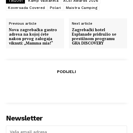
TAGOVI
Kamp Valkanela
ACSI Awards 2026
Koversada Covered
Polari
Maistra Camping
Previous article
Next article
Nova zagrebačka gastro
Zagrebački hotel
adresa na kojoj ćete
Esplanade pridružio se
nakon prvog zalogaja
prestižnom programu
viknuti: „Mamma mia!“
GHA DISCOVERY
PODIJELI
Newsletter