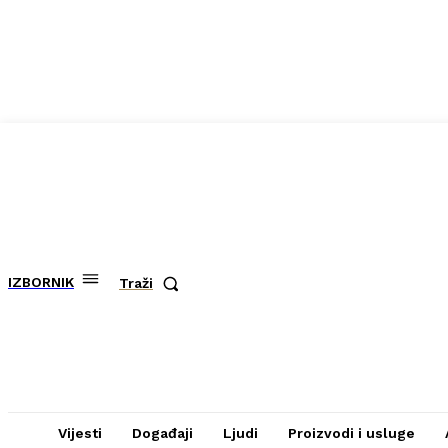
IZBORNIK
Traži
Vijesti
Događaji
Ljudi
Proizvodi i usluge