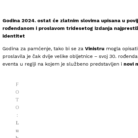
Godina 2024. ostat će zlatnim slovima upisana u povij
rođendanom i proslavom tridesetog izdanja najprestižnij
identitet
Godina za pamćenje, tako bi se za
Vinistru
mogla opisati
proslavila je čak dvije velike obljetnice – svoj 30. rođendan
eventa u regiji na kojem je službeno predstavljen i
novi 
F
O
T
O
:
L
u