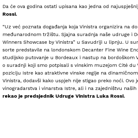
Da će ova godina ostati upisana kao jedna od najuspješnij
Rossi.
“Uz već poznata događanja koja Vinistra organizira na do
međunarodnom tržištu. Sjajna suradnja naše udruge i De
Winners Showcase by Vinistra” u Savudriji u lipnju. U s
sorte predstavile na londonskom Decanter Fine Wine Enc
studijsko putovanje u Bordeaux i nastup na bordoškom 
o suradnji koji smo potpisali s vinskim muzejom Cité du 
poziciju Istre kao atraktivne vinske regije na dinamič
Vinistra, dodavši kako uspjeh nije stigao preko noći. Ovo 
vinogradarstva i vinarstva Istre, ali i na zajedništvu naši
rekao je predsjednik Udruge Vinistra
Luka Rossi.