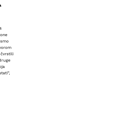
a
4
tone
i smo
ovorom
vrstili
Udruge
oja
tati”,