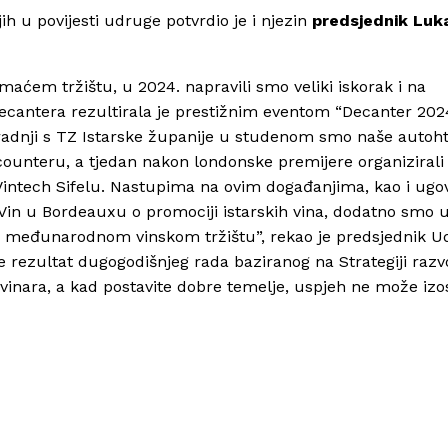
ih u povijesti udruge potvrdio je i njezin
predsjednik Luk
maćem tržištu, u 2024. napravili smo veliki iskorak i na
cantera rezultirala je prestižnim eventom “Decanter 202
uradnji s TZ Istarske županije u studenom smo naše autoh
ounteru, a tjedan nakon londonske premijere organiziral
Vintech Sifelu. Nastupima na ovim događanjima, kao i ug
Vin u Bordeauxu o promociji istarskih vina, dodatno smo uč
nom međunarodnom vinskom tržištu”, rekao je predsjednik 
je rezultat dugogodišnjeg rada baziranog na Strategiji razv
h vinara, a kad postavite dobre temelje, uspjeh ne može izos