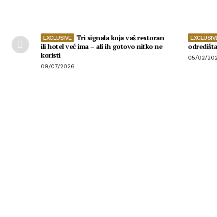
Tri signala koja vaš restoran
ili hotel već ima – ali ih gotovo nitko ne
odredišt
koristi
05/02/20
09/07/2026