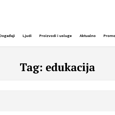
Događaji
Ljudi
Proizvodi i usluge
Aktualno
Prom
Tag:
edukacija