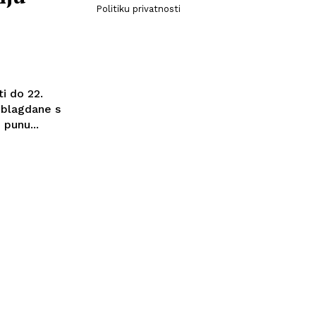
Politiku privatnosti
i do 22.
 blagdane s
mu punu...