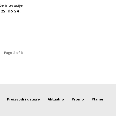
će inovacije
 22. do 24.
Page 2 of 8
Proizvodi i usluge
Aktualno
Promo
Planer