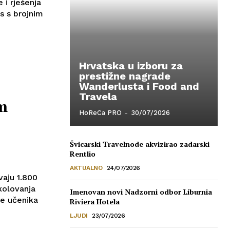
 i rješenja
s s brojnim
Hrvatska u izboru za
prestižne nagrade
Wanderlusta i Food and
Travela
m
HoReCa PRO
-
30/07/2026
Švicarski Travelnode akvizirao zadarski
Rentlio
AKTUALNO
24/07/2026
vaju 1.800
školovanja
Imenovan novi Nadzorni odbor Liburnia
je učenika
Riviera Hotela
LJUDI
23/07/2026