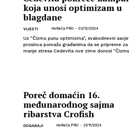
koja unosi optimizam u
blagdane
HoReCa PRO
-
03/12/2024
VIJESTI
Uz "Čizmu punu optimizma", svakodnevni savjet
prosinca pomažu građanima da se pripreme za
manje stresa Cedevita ove zime donosi "Čiz
Poreč domaćin 16.
međunarodnog sajma
ribarstva Crofish
HoReCa PRO
-
21/11/2024
DOGAĐAJI