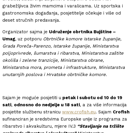
grabežljivca živim mamcima i varalicama. Uz sportska i
gastronomska događanja, posjetitelje očekuje i više od
deset stručnih predavanja.
Organizator sajma je
Udruženje obrtnika Bujštine –
Umag
, uz potporu
Obrtničke komore Istarske županije,
Grada Poreča-Parenzo, Istarske županije, Ministarstva
poljoprivrede, šumarstva i ribarstva, Ministarstva zaštite
okoliša i zelene tranzicije, Ministarstva obrane,
Ministarstva mora, prometa i infrastrukture, Ministarstva
unutarnjih poslova i Hrvatske obrtničke komore.
Sajam je moguće posjetiti u
petak i subotu od 10 do 19
sati
,
odnosno do nedjelje u 18 sati
, a za više informacija
posjetite službenu stranicu
www.crofish.eu
. Sajam
Crofish
sufinanciran je sredstvima Europske unije iz programa za
ribarstvo i akvakulturu, mjere IV.3
“Stavljanje na tržište