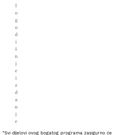
l
o
g
o
d
i
š
n
j
e
i
z
d
a
n
j
e
“Svi dijelovi ovog bogatog programa zasigurno će