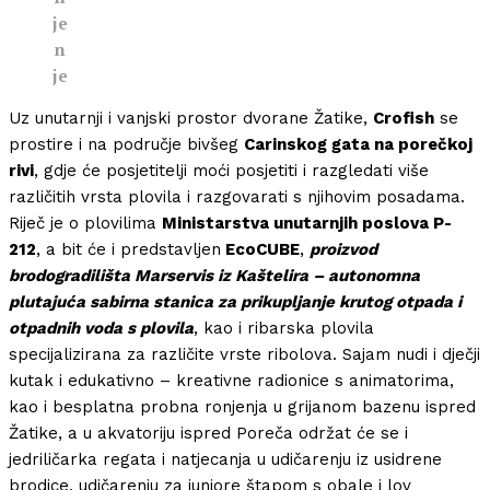
je
n
je
Uz unutarnji i vanjski prostor dvorane Žatike,
Crofish
se
prostire i na područje bivšeg
Carinskog gata na porečkoj
rivi
, gdje će posjetitelji moći posjetiti i razgledati više
različitih vrsta plovila i razgovarati s njihovim posadama.
Riječ je o plovilima
Ministarstva unutarnjih poslova P-
212
, a bit će i predstavljen
EcoCUBE
,
proizvod
brodogradilišta Marservis iz Kaštelira – autonomna
plutajuća sabirna stanica za prikupljanje krutog otpada i
otpadnih voda s plovila
, kao i ribarska plovila
specijalizirana za različite vrste ribolova. Sajam nudi i dječji
kutak i edukativno – kreativne radionice s animatorima,
kao i besplatna probna ronjenja u grijanom bazenu ispred
Žatike, a u akvatoriju ispred Poreča održat će se i
jedriličarka regata i natjecanja u udičarenju iz usidrene
brodice, udičarenju za juniore štapom s obale i lov