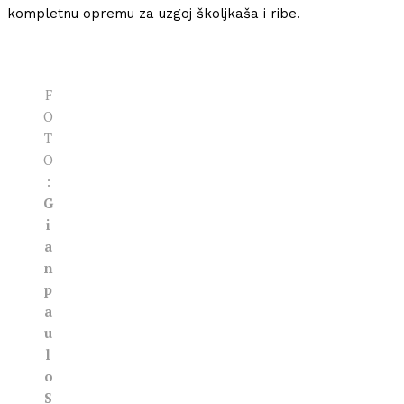
kompletnu opremu za uzgoj školjkaša i ribe.
F
O
T
O
:
G
i
a
n
p
a
u
l
o
S