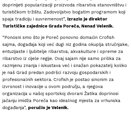
doprinijeti popularizaciji proizvoda ribarstva stanovništvu i
turističkom tržištu. Zadovoljstvo bogatim programom koji
spaja tradiciju i suvremenost”,
izrazio je direktor
Turističke zajednice Grada Poreča, Nenad Velenik.
“Ponosni smo što je
Poreč ponovno domaćin Crofish
sajma, događaja koji već dugi niz godina okuplja stručnjake,
entuzijaste i ljubitelje ribarstva, akvakulture i opreme za
ribarstvo iz cijele regije. Ovaj sajam nije samo prilika za
razmjenu znanja i iskustava već i snažan pokazatelj koliko
je naš Grad predan podršci razvoju gospodarskih i
profesionalnih sektora.
Crofish
je postao sinonim za
izvrsnost i inovacije u ovom području, a njegova
organizacija u našoj sportskoj dvorani Žatika doprinosi
jačanju imidža Poreča kao idealnog mjesta za vrhunska
događanja”,
poručio je Velenik.