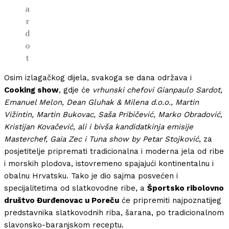
a
r
d
o
t
Osim izlagačkog dijela, svakoga se dana održava i
Cooking show
, gdje će
vrhunski chefovi Gianpaulo Sardot,
Emanuel Melon, Dean Gluhak & Milena d.o.o., Martin
Vižintin, Martin Bukovac, Saša Pribičević, Marko Obradović,
Kristijan Kovačević, ali i bivša kandidatkinja emisije
Masterchef, Gaia Zec i Tuna show by Petar Stojković
, za
posjetitelje pripremati tradicionalna i moderna jela od ribe
i morskih plodova, istovremeno spajajući kontinentalnu i
obalnu Hrvatsku. Tako je dio sajma posvećen i
specijalitetima od slatkovodne ribe, a
Športsko ribolovno
društvo Đurđenovac u Poreču
će pripremiti najpoznatijeg
predstavnika slatkovodnih riba, šarana, po tradicionalnom
slavonsko-baranjskom receptu.