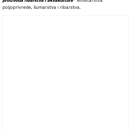
proizvoda ribarstva i akvakulture”
Ministarstva
poljoprivrede, šumarstva i ribarstva.