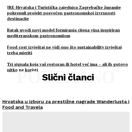
JRE-Hrvatska i Turistička zajednica Zagrebačke županije
pokrenuli projekt posvećen gastronomskoj izvrsnosti
destinacije
Batak uvodi novi model formiranja cijena vina inspiriran
mediteranskom gastronomijom
Food cost izvještaj ne vidi ono što sustainability izvještaj
treba mjeriti
Tri signala koja vaš restoran ili hotel već ima – ali ih gotovo
nitko ne koristi
POVEZANO
Slični članci
Hrvatska u izboru za prestižne nagrade Wanderlusta i
Food and Travela
HoReCa PRO
-
30/07/2026