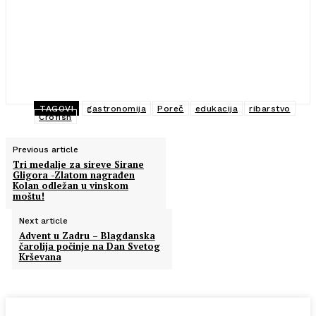
TAGOVI
gastronomija
Poreč
edukacija
ribarstvo
Crofish
Previous article
Tri medalje za sireve Sirane
Gligora -Zlatom nagrađen
Kolan odležan u vinskom
moštu!
Next article
Advent u Zadru – Blagdanska
čarolija počinje na Dan Svetog
Krševana