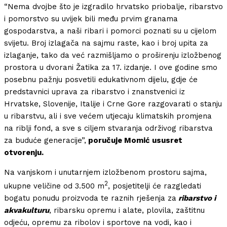
“Nema dvojbe što je izgradilo hrvatsko priobalje, ribarstvo
i pomorstvo su uvijek bili među prvim granama
gospodarstva, a naši ribari i pomorci poznati su u cijelom
svijetu. Broj izlagača na sajmu raste, kao i broj upita za
izlaganje, tako da već razmišljamo o proširenju izložbenog
prostora u dvorani Žatika za 17. izdanje. I ove godine smo
posebnu pažnju posvetili edukativnom dijelu, gdje će
predstavnici uprava za ribarstvo i znanstvenici iz
Hrvatske, Slovenije, Italije i Crne Gore razgovarati o stanju
u ribarstvu, ali i sve većem utjecaju klimatskih promjena
na riblji fond, a sve s ciljem stvaranja održivog ribarstva
za buduće generacije”,
poručuje Momić ususret
otvorenju.
Na vanjskom i unutarnjem izložbenom prostoru sajma,
2
ukupne veličine od 3.500 m
, posjetitelji će razgledati
bogatu ponudu proizvoda te raznih rješenja za
ribarstvo i
akvakulturu
, ribarsku opremu i alate, plovila, zaštitnu
odjeću, opremu za ribolov i sportove na vodi, kao i