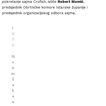
pokretanje sajma Crofish, ističe
Robert Momić
,
predsjednik Obrtničke komore Istarske županije i
predsjednik organizacijskog odbora sajma.
F
O
T
O
:
M
e
ri
m
Š
a
b
a
n