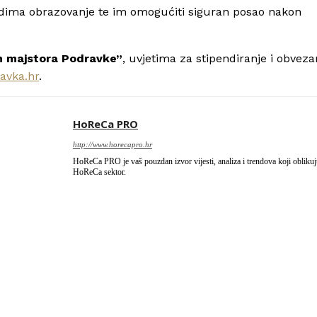
ladima obrazovanje te im omogućiti siguran posao nakon
ih majstora Podravke”
, uvjetima za stipendiranje i obvez
avka.hr
.
HoReCa PRO
http://www.horecapro.hr
HoReCa PRO je vaš pouzdan izvor vijesti, analiza i trendova koji obliku
HoReCa sektor.