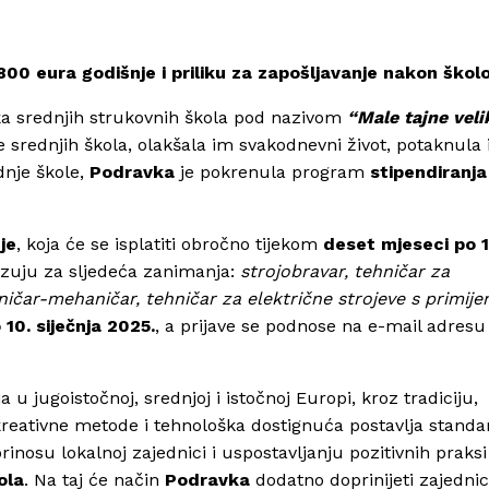
800 eura godišnje i priliku za zapošljavanje nakon škol
ika srednjih strukovnih škola pod nazivom
“Male tajne veli
e srednjih škola, olakšala im svakodnevni život, potaknula 
dnje škole,
Podravka
je pokrenula program
stipendiranja č
je
, koja će se isplatiti obročno tijekom
deset mjeseci po 
razuju za sljedeća zanimanja:
strojobravar, tehničar za
čar-mehaničar, tehničar za električne strojeve s primije
 10. siječnja 2025.
, a prijave se podnose na e-mail adresu
 jugoistočnoj, srednjoj i istočnoj Europi, kroz tradiciju,
 kreativne metode i tehnološka dostignuća postavlja standa
inosu lokalnoj zajednici i uspostavljanju pozitivnih praksi 
ola
. Na taj će način
Podravka
dodatno doprinijeti zajednic