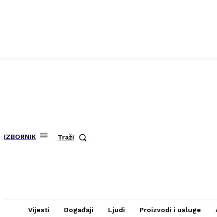
IZBORNIK
Traži
Vijesti
Događaji
Ljudi
Proizvodi i usluge