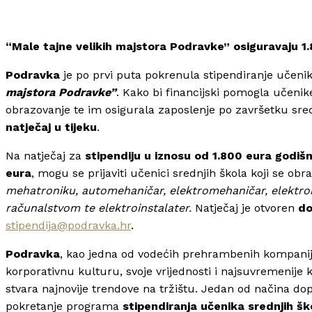
“Male tajne velikih majstora Podravke” osiguravaju 1.
Podravka
je po prvi puta pokrenula stipendiranje učen
majstora Podravke”
. Kako bi financijski pomogla učenik
obrazovanje te im osigurala zaposlenje po završetku sre
natječaj u tijeku
.
Na natječaj za
stipendiju u iznosu od 1.800 eura godišn
eura
, mogu se prijaviti učenici srednjih škola koji se ob
mehatroniku, automehaničar, elektromehaničar, elektroni
računalstvom te elektroinstalater.
Natječaj je otvoren
do
stipendija@podravka.hr
.
Podravka
, kao jedna od vodećih prehrambenih kompanija u
korporativnu kulturu, svoje vrijednosti i najsuvremenije
stvara najnovije trendove na tržištu. Jedan od načina dopr
pokretanje programa
stipendiranja učenika srednjih šk