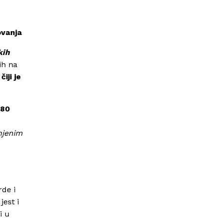
ovanja
kih
ih na
iji je
180
njenim
rde i
jest i
i u