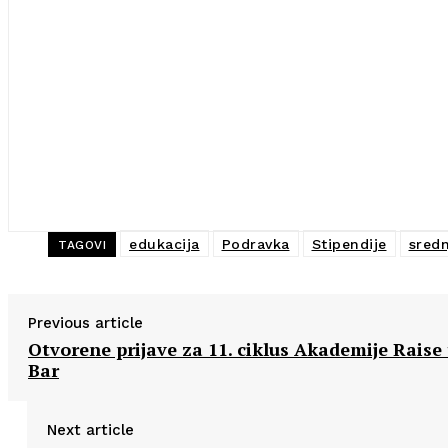
edukacija
Podravka
Stipendije
sredn
TAGOVI
Previous article
Otvorene prijave za 11. ciklus Akademije Raise
Bar
Next article