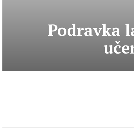
Podravka l
uče