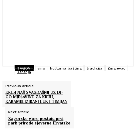
TAGOVI
vino
kulturna baština
tradicija
Zmajevac
Baranja
Previous article
KRUH NAŠ SVAGDAŠNJI UZ DI-
GO MJEŠAVINU ZA KRUH,
KARAMELIZIRANI LUK I TIMIJAN
Next article
Zagorske gore postaju prvi
park prirode sjeverne Hrvatske