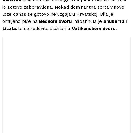
Kadarka
je autohtona sorta grožđa panonske nizine koja
je gotovo zaboravljena. Nekad dominantna sorta vinove
loze danas se gotovo ne uzgaja u Hrvatskoj. Bila je
omiljeno piće na
Bečkom dvoru
, nadahnula je
Shuberta i
Liszta
te se redovito služila na
Vatikanskom dvoru.