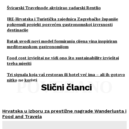
Švicarski Travelnode akvizirao zadarski Rentlio
JRE-Hrvatska i Turistička zajednica Zagrebačke županije
pokrenuli projekt posvećen gastronomskoj izvrsnosti
destinacije
Batak uvodi novi model formiranja cijena vina inspiriran
mediteranskom gastronomijom
Food cost izvještaj ne vidi ono što sustainability izvještaj
treba mjeriti
Tri signala koja vaš restoran ili hotel već ima – ali ih gotovo
nitko ne koristi
POVEZANO
Slični članci
Hrvatska u izboru za prestižne nagrade Wanderlusta i
Food and Travela
HoReCa PRO
-
30/07/2026