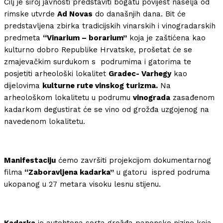
Cilj je široj javnosti predstaviti bogatu povijest naselja od
rimske utvrde
Ad Novas
do današnjih dana. Bit će
predstavljena zbirka tradicijskih vinarskih i vinogradarskih
predmeta
“Vinarium – borarium”
koja je zaštićena kao
kulturno dobro Republike Hrvatske, prošetat će se
zmajevačkim surdukom s podrumima i gatorima te
posjetiti arheološki lokalitet
Gradec- Varhegy
kao
dijelovima
kulturne rute vinskog turizma.
Na
arheološkom lokalitetu u podrumu
vinograda
zasađenom
kadarkom degustirat će se vino od grožđa uzgojenog na
navedenom lokalitetu.
Manifestaciju
ćemo završiti projekcijom dokumentarnog
filma
“Zaboravljena kadarka”
u gatoru ispred podruma
ukopanog u 27 metara visoku lesnu stijenu.