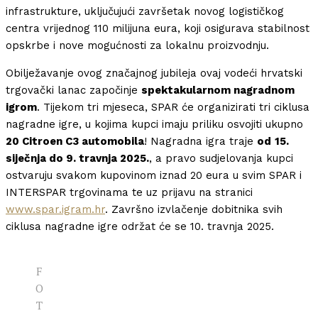
infrastrukture, uključujući završetak novog logističkog
centra vrijednog 110 milijuna eura, koji osigurava stabilnost
opskrbe i nove mogućnosti za lokalnu proizvodnju.
Obilježavanje ovog značajnog jubileja ovaj vodeći hrvatski
trgovački lanac započinje
spektakularnom nagradnom
igrom
. Tijekom tri mjeseca, SPAR će organizirati tri ciklusa
nagradne igre, u kojima kupci imaju priliku osvojiti ukupno
20 Citroen C3 automobila
! Nagradna igra traje
od
15.
siječnja do 9. travnja 2025.
, a pravo sudjelovanja kupci
ostvaruju svakom kupovinom iznad 20 eura u svim SPAR i
INTERSPAR trgovinama te uz prijavu na stranici
www.spar.igram.hr
. Završno izvlačenje dobitnika svih
ciklusa nagradne igre održat će se 10. travnja 2025.
F
O
T