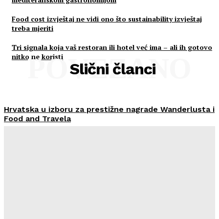
Food cost izvještaj ne vidi ono što sustainability izvještaj
treba mjeriti
Tri signala koja vaš restoran ili hotel već ima – ali ih gotovo
nitko ne koristi
POVEZANO
Slični članci
Hrvatska u izboru za prestižne nagrade Wanderlusta i
Food and Travela
HoReCa PRO
-
30/07/2026
Švicarski Travelnode akvizirao zadarski Rentlio
HoReCa PRO
-
24/07/2026
Imenovan novi Nadzorni odbor Liburnia Riviera Hotela