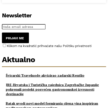
Newsletter
PRIJAVI ME
Klikom na kvadratić prihvaćate našu Politiku privatnosti
Aktualno
Švicarski Travelnode akvizirao zadarski Rentlio
JRE-Hrvatska i Turistička zajednica Zagrebačke županije
pokrenuli projekt posvećen gastronomskoj izvrsnosti
destinacije
Batak uvodi novi model formiranja cijena vina inspiriran
mediteranskom gastronomijom