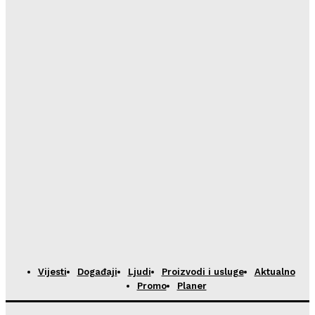
HoReCa PRO
-
23/07/2026
Restoran Tomassino osvojio četiri prestižne nagrade
Haute Grandeur Global Awards 2026
HoReCa PRO
-
23/07/2026
Vijesti
Događaji
Ljudi
Proizvodi i usluge
Aktualno
Promo
Planer