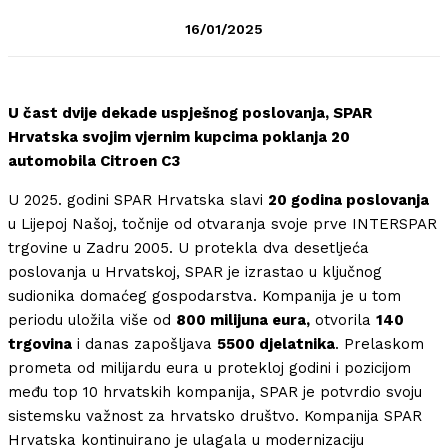
16/01/2025
U čast dvije dekade uspješnog poslovanja, SPAR
Hrvatska svojim vjernim kupcima poklanja 20
automobila Citroen C3
U 2025. godini SPAR Hrvatska slavi
20 godina poslovanja
u Lijepoj Našoj, točnije od otvaranja svoje prve INTERSPAR
trgovine u Zadru 2005. U protekla dva desetljeća
poslovanja u Hrvatskoj, SPAR je izrastao u ključnog
sudionika domaćeg gospodarstva. Kompanija je u tom
periodu uložila više od
800 milijuna eura,
otvorila
140
trgovina
i danas zapošljava
5500 djelatnika
. Prelaskom
prometa od milijardu eura u protekloj godini i pozicijom
među top 10 hrvatskih kompanija, SPAR je potvrdio svoju
sistemsku važnost za hrvatsko društvo. Kompanija SPAR
Hrvatska kontinuirano je ulagala u modernizaciju