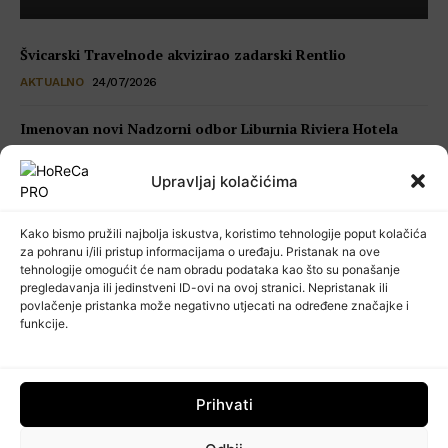
Švicarski Travelnode akvizirao zadarski Rentlio
AKTUALNO
24/07/2026
Imenovan novi Nadzorni odbor Liburnia Riviera Hotela
LJUDI
23/07/2026
Upravljaj kolačićima
Restoran Tomassino osvojio četiri prestižne nagrade Haute
Grandeur Global Awards 2026
Kako bismo pružili najbolja iskustva, koristimo tehnologije poput kolačića
VIJESTI
23/07/2026
za pohranu i/ili pristup informacijama o uređaju. Pristanak na ove
tehnologije omogućit će nam obradu podataka kao što su ponašanje
pregledavanja ili jedinstveni ID-ovi na ovoj stranici. Nepristanak ili
Kuhinja koja šuti: seksualno uznemiravanje kao operativni
povlačenje pristanka može negativno utjecati na određene značajke i
problem
funkcije.
POSLOVNI SAVJETI
22/07/2026
Prihvati