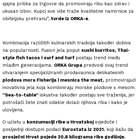
sjajna prilika za trgovce da promoviraju ribu kao zdrav i
ukusan izbor. Kupci sve više traže kvalitetne namirnice za
obiteljsku prehranu”,
tvrde iz ORKA-e
.
Kombinacija različitih kulinarskih tradicija također dobiva
na popularnosti. Fusion jela poput
sushi burritos, Thai-
style fish tacos i surf and turf
postaju trend među
mlađim generacijama.
ORKA Grupa
predvodi ovaj trend
otvaranjem specijaliziranih prodavaonica delikatesnih
plodova mora Fisherija i mesnica the meat,
promovirajući
inovativna jela koja kombiniraju morske plodove s mesom.
“Sea-to-table”
iskustva također postaju sve traženija, jer
potrošači žele znati odakle dolazi njihova riba i kako je
ulovljena.
O uzletu u
konzumaciji ribe u Hrvatskoj
svjedoče i
posljednji dostupni podaci
Eurostata iz 2021.
koji kažu da
prosječni Hrvat pojede 20,8 kilograma ribe godišnje.