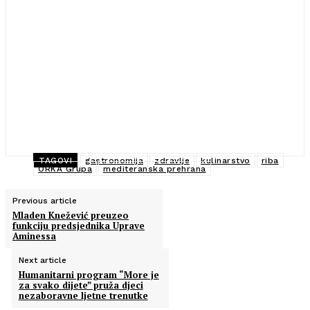
TAGOVI
gastronomija
zdravlje
kulinarstvo
riba
ORKA Grupa
mediteranska prehrana
Previous article
Mladen Knežević preuzeo
funkciju predsjednika Uprave
Aminessa
Next article
Humanitarni program “More je
za svako dijete” pruža djeci
nezaboravne ljetne trenutke