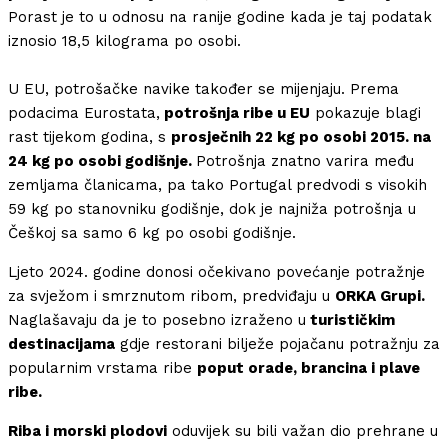
Porast je to u odnosu na ranije godine kada je taj podatak
iznosio 18,5 kilograma po osobi.
U EU, potrošačke navike također se mijenjaju. Prema
podacima Eurostata,
potrošnja ribe u EU
pokazuje blagi
rast tijekom godina, s
prosječnih 22 kg po osobi 2015. na
24 kg po osobi godišnje.
Potrošnja znatno varira među
zemljama članicama, pa tako Portugal predvodi s visokih
59 kg po stanovniku godišnje, dok je najniža potrošnja u
Češkoj sa samo 6 kg po osobi godišnje.
Ljeto 2024. godine donosi očekivano povećanje potražnje
za svježom i smrznutom ribom, predviđaju u
ORKA Grupi.
Naglašavaju da je to posebno izraženo u
turističkim
destinacijama
gdje restorani bilježe pojačanu potražnju za
popularnim vrstama ribe
poput orade, brancina i plave
ribe.
Riba i morski plodovi
oduvijek su bili važan dio prehrane u