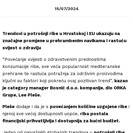
15/07/2024
Trendovi u potrošnji ribe u Hrvatskoj i EU ukazuju na
značajne promjene u prehrambenim navikama i rastuću
svijest o zdravlju
“Povećanje svijesti o zdravstvenim prednostima
konzumacije ribe, sve veća popularnost mediteranske
prehrane te rastuća potražnja za održivim proizvodima
ključni su faktori koji pokreću ovaj pozitivan trend”,
kazao
je category manager Bosnić d.o.o. kompanije, dio ORKA
Grupe, Lee Pleše.
Pleše
dodaje i da je s
povećanjem količine uzgojene ribe
i
njenoj sve većoj dostupnosti uopće,
riba postala
financijski prihvatljivija i dostupnija za kućni budžet.
Jedan od najvažnijih globalnih trendova u
potrošnji ribe