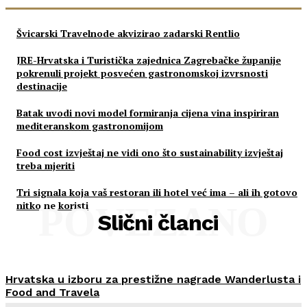
Švicarski Travelnode akvizirao zadarski Rentlio
JRE-Hrvatska i Turistička zajednica Zagrebačke županije
pokrenuli projekt posvećen gastronomskoj izvrsnosti
destinacije
Batak uvodi novi model formiranja cijena vina inspiriran
mediteranskom gastronomijom
Food cost izvještaj ne vidi ono što sustainability izvještaj
treba mjeriti
Tri signala koja vaš restoran ili hotel već ima – ali ih gotovo
nitko ne koristi
POVEZANO
Slični članci
Hrvatska u izboru za prestižne nagrade Wanderlusta i
Food and Travela