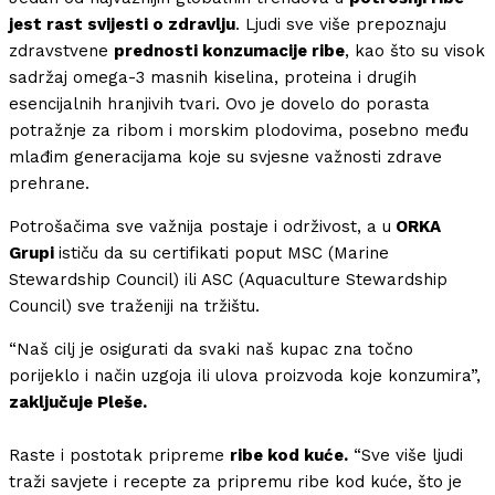
jest rast svijesti o zdravlju
. Ljudi sve više prepoznaju
zdravstvene
prednosti konzumacije ribe
, kao što su visok
sadržaj omega-3 masnih kiselina, proteina i drugih
esencijalnih hranjivih tvari. Ovo je dovelo do porasta
potražnje za ribom i morskim plodovima, posebno među
mlađim generacijama koje su svjesne važnosti zdrave
prehrane.
Potrošačima sve važnija postaje i održivost, a u
ORKA
Grupi
ističu da su certifikati poput MSC (Marine
Stewardship Council) ili ASC (Aquaculture Stewardship
Council) sve traženiji na tržištu.
“Naš cilj je osigurati da svaki naš kupac zna točno
porijeklo i način uzgoja ili ulova proizvoda koje konzumira”,
zaključuje Pleše.
Raste i postotak pripreme
ribe kod kuće.
“Sve više ljudi
traži savjete i recepte za pripremu ribe kod kuće, što je