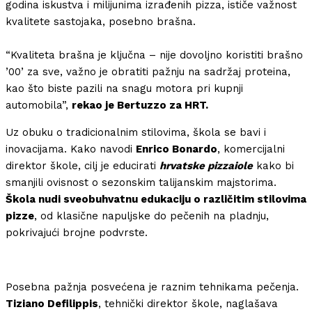
godina iskustva i milijunima izrađenih pizza, ističe važnost
kvalitete sastojaka, posebno brašna.
“Kvaliteta brašna je ključna – nije dovoljno koristiti brašno
’00’ za sve, važno je obratiti pažnju na sadržaj proteina,
kao što biste pazili na snagu motora pri kupnji
automobila”,
rekao je Bertuzzo za HRT.
Uz obuku o tradicionalnim stilovima, škola se bavi i
inovacijama. Kako navodi
Enrico Bonardo
, komercijalni
direktor škole, cilj je educirati
hrvatske pizzaiole
kako bi
smanjili ovisnost o sezonskim talijanskim majstorima.
Škola nudi sveobuhvatnu edukaciju o različitim stilovima
pizze
, od klasične napuljske do pečenih na pladnju,
pokrivajući brojne podvrste.
Posebna pažnja posvećena je raznim tehnikama pečenja.
Tiziano Defilippis
, tehnički direktor škole, naglašava