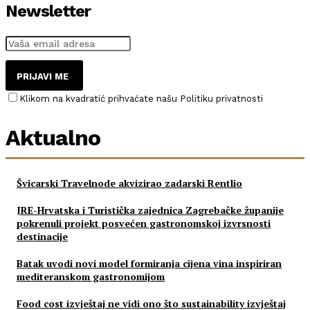
Newsletter
PRIJAVI ME
Klikom na kvadratić prihvaćate našu Politiku privatnosti
Aktualno
Švicarski Travelnode akvizirao zadarski Rentlio
JRE-Hrvatska i Turistička zajednica Zagrebačke županije
pokrenuli projekt posvećen gastronomskoj izvrsnosti
destinacije
Batak uvodi novi model formiranja cijena vina inspiriran
mediteranskom gastronomijom
Food cost izvještaj ne vidi ono što sustainability izvještaj