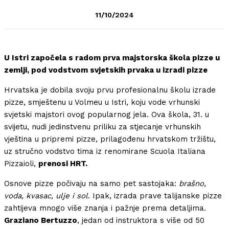
11/10/2024
U Istri započela s radom prva majstorska škola pizze u
zemlji, pod vodstvom svjetskih prvaka u izradi pizze
Hrvatska je dobila svoju prvu profesionalnu školu izrade
pizze, smještenu u Volmeu u Istri, koju vode vrhunski
svjetski majstori ovog popularnog jela. Ova škola, 31. u
svijetu, nudi jedinstvenu priliku za stjecanje vrhunskih
vještina u pripremi pizze, prilagođenu hrvatskom tržištu,
uz stručno vodstvo tima iz renomirane Scuola Italiana
Pizzaioli,
prenosi HRT.
Osnove pizze počivaju na samo pet sastojaka:
brašno,
voda, kvasac, ulje i sol
. Ipak, izrada prave talijanske pizze
zahtijeva mnogo više znanja i pažnje prema detaljima.
Graziano Bertuzzo
, jedan od instruktora s više od 50