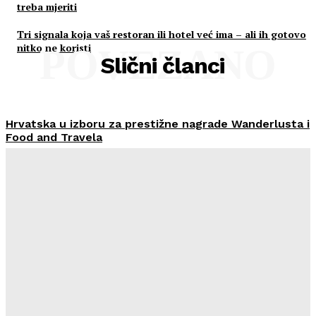
treba mjeriti
Tri signala koja vaš restoran ili hotel već ima – ali ih gotovo
nitko ne koristi
POVEZANO
Slični članci
Hrvatska u izboru za prestižne nagrade Wanderlusta i
Food and Travela
HoReCa PRO
-
30/07/2026
Švicarski Travelnode akvizirao zadarski Rentlio
HoReCa PRO
-
24/07/2026
Imenovan novi Nadzorni odbor Liburnia Riviera Hotela
HoReCa PRO
-
23/07/2026