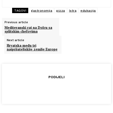
TAGOVI
gastronomija
pizza
Istra
edukacija
Previous article
Mediteranski raj na Dolcu sa
splitskim chefovima
Next article
Hrvatska među tri
najprijateljskije zemlje Europe
PODIJELI