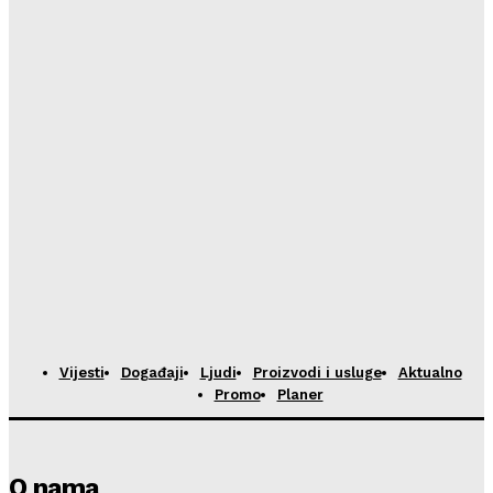
Restoran Tomassino osvojio četiri prestižne nagrade
Haute Grandeur Global Awards 2026
HoReCa PRO
-
23/07/2026
Vijesti
Događaji
Ljudi
Proizvodi i usluge
Aktualno
Promo
Planer
O nama