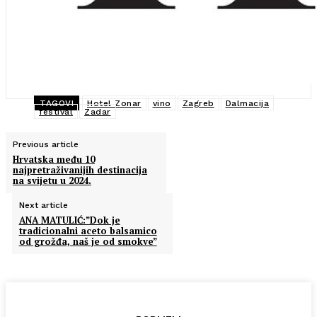
TAGOVI
Hotel Zonar
vino
Zagreb
Dalmacija
festival
Zadar
Previous article
Hrvatska među 10
najpretraživanijih destinacija
na svijetu u 2024.
Next article
ANA MATULIĆ:”Dok je
tradicionalni aceto balsamico
od grožđa, naš je od smokve”