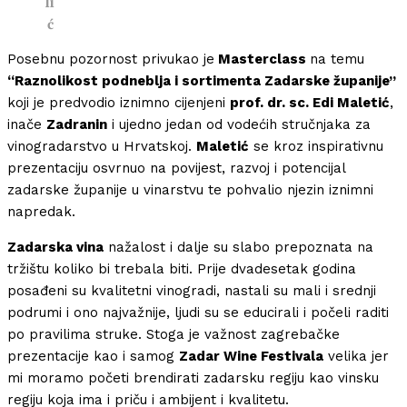
li
ć
Posebnu pozornost privukao je
Masterclass
na temu
“Raznolikost podneblja i sortimenta Zadarske županije”
koji je predvodio iznimno cijenjeni
prof. dr. sc. Edi Maletić
,
inače
Zadranin
i ujedno jedan od vodećih stručnjaka za
vinogradarstvo u Hrvatskoj.
Maletić
se kroz inspirativnu
prezentaciju osvrnuo na povijest, razvoj i potencijal
zadarske županije u vinarstvu te pohvalio njezin iznimni
napredak.
Zadarska vina
nažalost i dalje su slabo prepoznata na
tržištu koliko bi trebala biti. Prije dvadesetak godina
posađeni su kvalitetni vinogradi, nastali su mali i srednji
podrumi i ono najvažnije, ljudi su se educirali i počeli raditi
po pravilima struke. Stoga je važnost zagrebačke
prezentacije kao i samog
Zadar Wine Festivala
velika jer
mi moramo početi brendirati zadarsku regiju kao vinsku
regiju koja ima i priču i ambijent i kvalitetu.