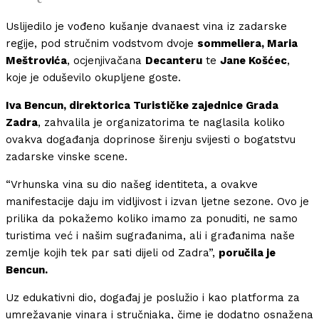
Uslijedilo je vođeno kušanje dvanaest vina iz zadarske
regije, pod stručnim vodstvom dvoje
sommeliera, Maria
Meštrovića
, ocjenjivačana
Decanteru
te
Jane Košćec
,
koje je oduševilo okupljene goste.
Iva Bencun, direktorica Turističke zajednice Grada
Zadra
, zahvalila je organizatorima te naglasila koliko
ovakva događanja doprinose širenju svijesti o bogatstvu
zadarske vinske scene.
“Vrhunska vina su dio našeg identiteta, a ovakve
manifestacije daju im vidljivost i izvan ljetne sezone. Ovo je
prilika da pokažemo koliko imamo za ponuditi, ne samo
turistima već i našim sugrađanima, ali i građanima naše
zemlje kojih tek par sati dijeli od Zadra”,
poručila je
Bencun.
Uz edukativni dio, događaj je poslužio i kao platforma za
umrežavanje vinara i stručnjaka, čime je dodatno osnažena