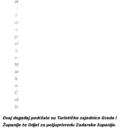
al
/
F
ot
o
gr
af
ij
a:
M
ar
k
o
Č
ol
ić
Ovaj događaj podržale su Turističke zajednice Grada i
Županije te Odjel za poljoprivredu Zadarske županije.