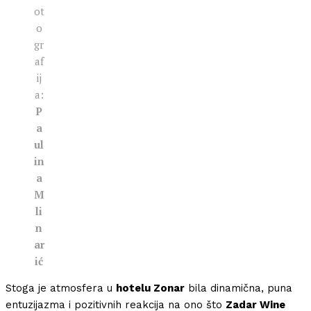
ot
o
gr
af
ij
a:
P
a
ul
in
a
M
li
n
ar
ić
Stoga je atmosfera u
hotelu Zonar
bila dinamična, puna
entuzijazma i pozitivnih reakcija na ono što
Zadar Wine