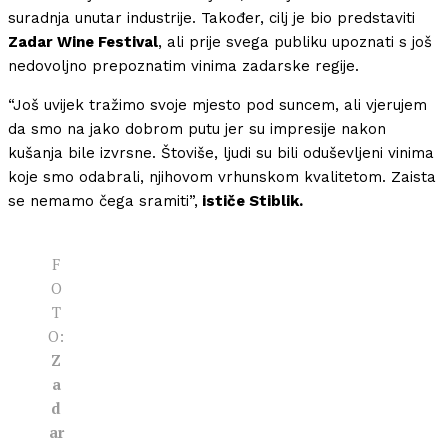
suradnja unutar industrije. Također, cilj je bio predstaviti
Zadar Wine Festival
, ali prije svega publiku upoznati s još
nedovoljno prepoznatim vinima zadarske regije.
“Još uvijek tražimo svoje mjesto pod suncem, ali vjerujem
da smo na jako dobrom putu jer su impresije nakon
kušanja bile izvrsne. Štoviše, ljudi su bili oduševljeni vinima
koje smo odabrali, njihovom vrhunskom kvalitetom. Zaista
se nemamo čega sramiti”,
ističe Stiblik.
F
O
T
O:
Z
a
d
ar