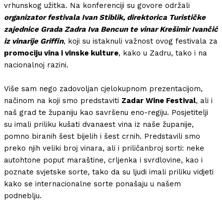
vrhunskog užitka. Na konferenciji su govore održali
organizator festivala Ivan Stiblik, direktorica Turističke
zajednice Grada Zadra Iva Bencun te vinar Krešimir Ivančić
iz vinarije Griffin
, koji su istaknuli važnost ovog festivala za
promociju vina i vinske kulture
, kako u Zadru, tako i na
nacionalnoj razini.
Više sam nego zadovoljan cjelokupnom prezentacijom,
načinom na koji smo predstaviti
Zadar Wine Festival
, ali i
naš grad te županiju kao savršenu eno-regiju. Posjetitelji
su imali priliku kušati dvanaest vina iz naše županije,
pomno biranih šest bijelih i šest crnih. Predstavili smo
preko njih veliki broj vinara, ali i priličanbroj sorti: neke
autohtone poput maraštine, crljenka i svrdlovine, kao i
poznate svjetske sorte, tako da su ljudi imali priliku vidjeti
kako se internacionalne sorte ponašaju u našem
podneblju.