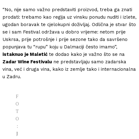
“No, nije samo važno predstaviti proizvod, treba ga znati
prodati: trebamo kao regija uz vinsku ponudu nuditi i izlete,
ugodan boravak te cjelokupni doživljaj. Odlična je stvar što
se i sam Festival održava u dobro vrijeme:
netom prije
Uskrsa, prije potrošnje i prije sezone tako da savršeno
popunjava tu “rupu” koju u Dalmaciji često imamo”,
istaknuo je Maletić
te dodao kako je važno što se na
Zadar Wine Festivalu
ne predstavljaju samo zadarska
vina, već i druga vina, kako iz zemlje tako i internacionalna
u Zadru.
F
O
T
O
:
J