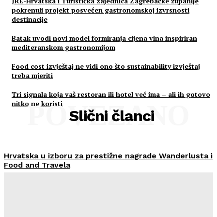
JRE-Hrvatska i Turistička zajednica Zagrebačke županije
pokrenuli projekt posvećen gastronomskoj izvrsnosti
destinacije
Batak uvodi novi model formiranja cijena vina inspiriran
mediteranskom gastronomijom
Food cost izvještaj ne vidi ono što sustainability izvještaj
treba mjeriti
Tri signala koja vaš restoran ili hotel već ima – ali ih gotovo
nitko ne koristi
POVEZANO
Slični članci
Hrvatska u izboru za prestižne nagrade Wanderlusta i
Food and Travela
HoReCa PRO
-
30/07/2026
Švicarski Travelnode akvizirao zadarski Rentlio