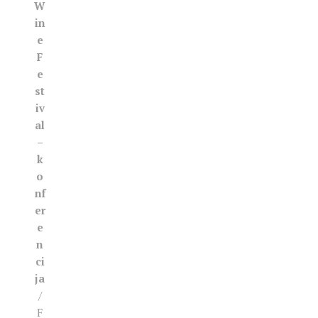
W
in
e
F
e
st
iv
al
–
k
o
nf
er
e
n
ci
ja
/
F