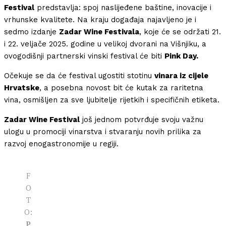
Festival
predstavlja: spoj naslijeđene baštine, inovacije i
vrhunske kvalitete. Na kraju događaja najavljeno je i
sedmo izdanje
Zadar Wine Festivala
, koje će se održati 21.
i 22. veljače 2025. godine u velikoj dvorani na Višnjiku, a
ovogodišnji partnerski vinski festival će biti
Pink Day.
Očekuje se da će festival ugostiti stotinu
vinara iz cijele
Hrvatske
, a posebna novost bit će kutak za raritetna
vina, osmišljen za sve ljubitelje rijetkih i specifičnih etiketa.
Zadar Wine Festival
još jednom potvrđuje svoju važnu
ulogu u promociji vinarstva i stvaranju novih prilika za
razvoj enogastronomije u regiji.
F
O
T
O:
P