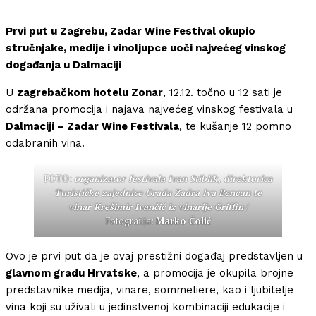
Prvi put u Zagrebu, Zadar Wine Festival okupio
stručnjake, medije i vinoljupce uoči najvećeg vinskog
događanja u Dalmaciji
U
zagrebačkom hotelu Zonar
, 12.12. točno u 12 sati je
održana promocija i najava najvećeg vinskog festivala u
Dalmaciji – Zadar Wine Festivala
, te kušanje 12 pomno
odabranih vina.
FOTO:
organizator festivala Ivan Stiblik, direktorica
Turističke zajednice Grada Zadra Iva Bencun te
vinar Krešimir Ivančić iz vinarije Griffin
/
Fotografija:
Marko Čolić
Ovo je prvi put da je ovaj prestižni događaj predstavljen u
glavnom gradu Hrvatske
, a promocija je okupila brojne
predstavnike medija, vinare, sommeliere, kao i ljubitelje
vina koji su uživali u jedinstvenoj kombinaciji edukacije i