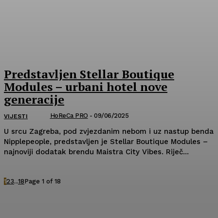
Predstavljen Stellar Boutique
Modules – urbani hotel nove
generacije
HoReCa PRO
-
09/06/2025
VIJESTI
U srcu Zagreba, pod zvjezdanim nebom i uz nastup benda
Nipplepeople, predstavljen je Stellar Boutique Modules –
najnoviji dodatak brendu Maistra City Vibes. Riječ...
1
2
3
...
18
Page 1 of 18