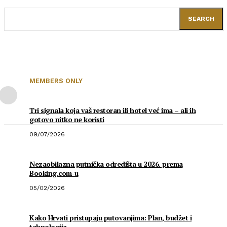
SEARCH
MEMBERS ONLY
Tri signala koja vaš restoran ili hotel već ima – ali ih
gotovo nitko ne koristi
09/07/2026
Nezaobilazna putnička odredišta u 2026. prema
Booking.com-u
05/02/2026
Kako Hrvati pristupaju putovanjima: Plan, budžet i
tehnologija