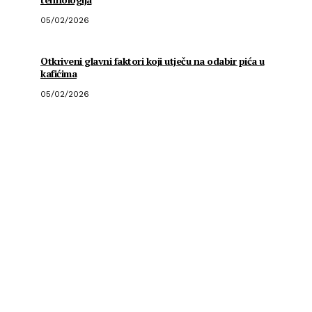
05/02/2026
Otkriveni glavni faktori koji utječu na odabir pića u
kafićima
05/02/2026