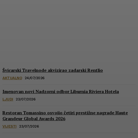
Hrvatska u izboru za
prestižne nagrade
Wanderlusta i Food and
Travela
HoReCa PRO
-
30/07/2026
Švicarski Travelnode akvizirao zadarski Rentlio
AKTUALNO
24/07/2026
Imenovan novi Nadzorni odbor Liburnia Riviera Hotela
LJUDI
23/07/2026
Restoran Tomassino osvojio četiri prestižne nagrade Haute
Grandeur Global Awards 2026
VIJESTI
23/07/2026