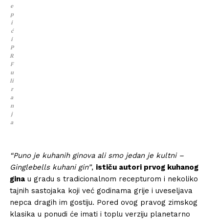
e
p
i
ć
i
P
R
F
u
li
r
a
n
j
a
“Puno je kuhanih ginova ali smo jedan je kultni –
Ginglebells kuhani gin”
,
ističu autori prvog kuhanog
gina
u gradu s tradicionalnom recepturom i nekoliko
tajnih sastojaka koji već godinama grije i uveseljava
nepca dragih im gostiju. Pored ovog pravog zimskog
klasika u ponudi će imati i toplu verziju planetarno