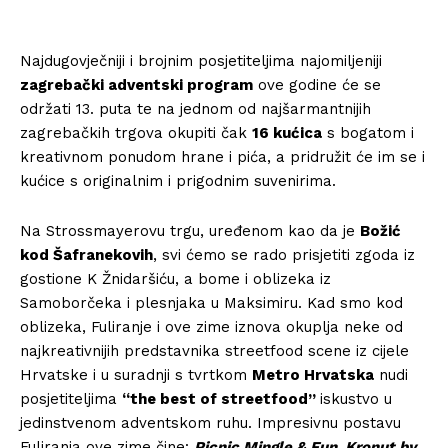
Najdugovječniji i brojnim posjetiteljima najomiljeniji
zagrebački adventski program
ove godine će se
održati 13. puta te na jednom od najšarmantnijih
zagrebačkih trgova okupiti čak
16 kućica
s bogatom i
kreativnom ponudom hrane i pića, a pridružit će im se i
kućice s originalnim i prigodnim suvenirima.
Na Strossmayerovu trgu, uređenom kao da je
Božić
kod Šafranekovih
, svi ćemo se rado prisjetiti zgoda iz
gostione K Žnidaršiću, a bome i oblizeka iz
Samoborčeka i plesnjaka u Maksimiru. Kad smo kod
oblizeka, Fuliranje i ove zime iznova okuplja neke od
najkreativnijih predstavnika streetfood scene iz cijele
Hrvatske i u suradnji s tvrtkom
Metro Hrvatska
nudi
posjetiteljima
“the best of streetfood”
iskustvo u
jedinstvenom adventskom ruhu. Impresivnu postavu
Fuliranja ove zime čine:
Picnic Mingle & Fun, Kronut by