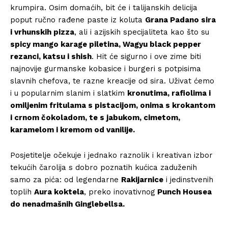
krumpira. Osim domaćih, bit će i talijanskih delicija
poput ručno rađene paste iz koluta
Grana Padano sira
i vrhunskih pizza
, ali i azijskih specijaliteta kao što su
spicy mango karage piletina, Wagyu black pepper
rezanci, katsu i shish
. Hit će sigurno i ove zime biti
najnovije gurmanske kobasice i burgeri s potpisima
slavnih chefova, te razne kreacije od sira. Uživat ćemo
i u popularnim slanim i slatkim
kronutima, rafiolima i
omiljenim fritulama s pistacijom, onima s krokantom
i crnom čokoladom, te s jabukom, cimetom,
karamelom i kremom od vanilije.
Posjetitelje očekuje i jednako raznolik i kreativan izbor
tekućih čarolija s dobro poznatih kućica zaduženih
samo za pića: od legendarne
Rakijarnice
i jedinstvenih
toplih
Aura koktela
, preko inovativnog
Punch Housea
do nenadmašnih Ginglebellsa.