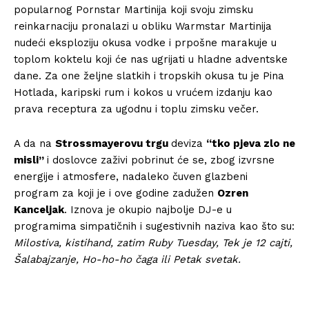
popularnog Pornstar Martinija koji svoju zimsku
reinkarnaciju pronalazi u obliku Warmstar Martinija
nudeći eksploziju okusa vodke i prpošne marakuje u
toplom koktelu koji će nas ugrijati u hladne adventske
dane. Za one željne slatkih i tropskih okusa tu je Pina
Hotlada, karipski rum i kokos u vrućem izdanju kao
prava receptura za ugodnu i toplu zimsku večer.
HoReCa PRO
A da na
Strossmayerovu trgu
deviza
“tko pjeva zlo ne
misli”
i doslovce zaživi pobrinut će se, zbog izvrsne
Učlanite se
energije i atmosfere, nadaleko čuven glazbeni
program za koji je i ove godine zadužen
Ozren
Moj račun
Kanceljak
. Iznova je okupio najbolje DJ-e u
Politika privatnosti
programima simpatičnih i sugestivnih naziva kao što su:
Milostiva, kistihand, zatim Ruby Tuesday, Tek je 12 cajti,
Šalabajzanje, Ho-ho-ho čaga ili Petak svetak.