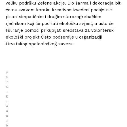
veliku podršku Zelene akcije. Dio šarma i dekoracija bit
će na svakom koraku kreativno izvedeni podsjetnici
pisani simpatičnim i dragim starozagrebačkim
rječnikom koji će podizati ekološku svijest, a usto će
Fuliranje pomoći prikupljati sredstava za volonterski
ekološki projekt Čisto podzemlje u organizaciji
Hrvatskog speleološkog saveza.
F
O
T
O
:
K
r
o
n
u
t
b