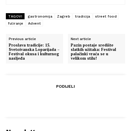
TAGOVI
gastronomija
Zagreb
tradicija
street food
fuliranje
Advent
Previous article
Next article
Proslava tradicije: 15.
Pazin postaje središte
Svetoivanska Loparijada –
slatkih užitaka: Festival
Festival okusa i kulturnog
palačinki vraća se u
nasljeđa
velikom stilu!
PODIJELI