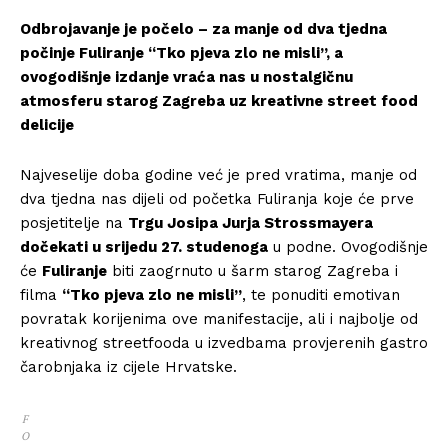
Odbrojavanje je počelo – za manje od dva tjedna
počinje Fuliranje “Tko pjeva zlo ne misli”, a
ovogodišnje izdanje vraća nas u nostalgičnu
atmosferu starog Zagreba uz kreativne street food
delicije
Najveselije doba godine već je pred vratima, manje od
dva tjedna nas dijeli od početka Fuliranja koje će prve
posjetitelje na
Trgu Josipa Jurja Strossmayera
dočekati u srijedu 27. studenoga
u podne. Ovogodišnje
će
Fuliranje
biti zaogrnuto u šarm starog Zagreba i
filma
“Tko pjeva zlo ne misli”
, te ponuditi emotivan
povratak korijenima ove manifestacije, ali i najbolje od
kreativnog streetfooda u izvedbama provjerenih gastro
čarobnjaka iz cijele Hrvatske.
F
O