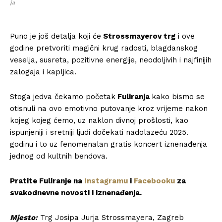
ja
Puno je još detalja koji će
Strossmayerov trg
i ove
godine pretvoriti magični krug radosti, blagdanskog
veselja, susreta, pozitivne energije, neodoljivih i najfinijih
zalogaja i kapljica.
Stoga jedva čekamo početak
Fuliranja
kako bismo se
otisnuli na ovo emotivno putovanje kroz vrijeme nakon
kojeg kojeg ćemo, uz naklon divnoj prošlosti, kao
ispunjeniji i sretniji ljudi dočekati nadolazeću 2025.
godinu i to uz fenomenalan gratis koncert iznenađenja
jednog od kultnih bendova.
Pratite Fuliranje na
Instagramu
i
Facebooku
za
svakodnevne novosti i iznenađenja.
Mjesto:
Trg Josipa Jurja Strossmayera, Zagreb