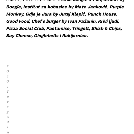
Boogie, Institut za kobasice by Mate Janković, Purple
Monkey, Gdje je Jura by Juraj Klepić, Punch House,
Good Food, Chef’s burger by Ivan Pažanin, Krivi ljudi,
Pizza Social Club, Pastamise, Tringelt, Shish & Chips,
Say Cheese, Ginglebells i Rakijarnica.
F
O
T
O
:
I
o
v
e
g
o
d
i
n