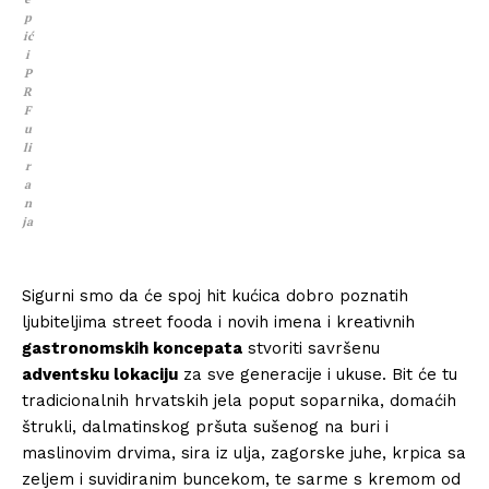
p
ić
i
P
R
F
u
li
r
a
n
ja
Sigurni smo da će spoj hit kućica dobro poznatih
ljubiteljima street fooda i novih imena i kreativnih
gastronomskih koncepata
stvoriti savršenu
adventsku lokaciju
za sve generacije i ukuse. Bit će tu
tradicionalnih hrvatskih jela poput soparnika, domaćih
štrukli, dalmatinskog pršuta sušenog na buri i
maslinovim drvima, sira iz ulja, zagorske juhe, krpica sa
zeljem i suvidiranim buncekom, te sarme s kremom od