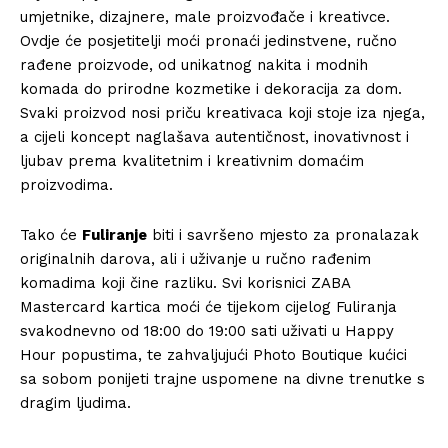
umjetnike, dizajnere, male proizvođače i kreativce.
Ovdje će posjetitelji moći pronaći jedinstvene, ručno
rađene proizvode, od unikatnog nakita i modnih
komada do prirodne kozmetike i dekoracija za dom.
Svaki proizvod nosi priču kreativaca koji stoje iza njega,
a cijeli koncept naglašava autentičnost, inovativnost i
ljubav prema kvalitetnim i kreativnim domaćim
proizvodima.
Tako će
Fuliranje
biti i savršeno mjesto za pronalazak
originalnih darova, ali i uživanje u ručno rađenim
komadima koji čine razliku. Svi korisnici ZABA
Mastercard kartica moći će tijekom cijelog Fuliranja
svakodnevno od 18:00 do 19:00 sati uživati u Happy
Hour popustima, te zahvaljujući Photo Boutique kućici
sa sobom ponijeti trajne uspomene na divne trenutke s
dragim ljudima.