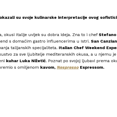
okazali su svoje kulinarske interpretacije ovog sofistic
 okusi Italije uvijek su dobra ideja. Zna to i chef
Stefano
ikend s domaćim gastro influencerima u Istri.
San Canzian
nja talijanskih specijaliteta.
Italian Chef Weekend Expe
skustvo za sve ljubitelje mediteranskih okusa, a u njemu je
veni
kuhar Luka Nižetić
. Poznat po svojoj ljubavi prema o
ripremio s omiljenom
kavom,
Nespresso
Espressom.