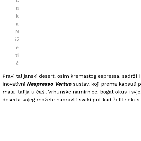
L
u
k
a
N
iž
e
ti
ć
Pravi talijanski desert, osim kremastog espressa, sadrž
inovativni
Nespresso Vertuo
sustav, koji prema kapsuli pr
mala Italija u čaši. Vrhunske namirnice, bogat okus i svjež
deserta kojeg možete napraviti svaki put kad želite okus