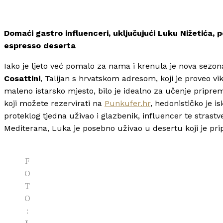
Domaći gastro influenceri, uključujući Luku Nižetića, p
espresso deserta
Iako je ljeto već pomalo za nama i krenula je nova sezona,
Cosattini
, Talijan s hrvatskom adresom, koji je proveo v
maleno istarsko mjesto, bilo je idealno za učenje priprema
koji možete rezervirati na
Punkufer.hr
, hedonističko je i
proteklog tjedna uživao i glazbenik, influencer te strast
Mediterana, Luka je posebno uživao u desertu koji je p
F
O
T
O
: