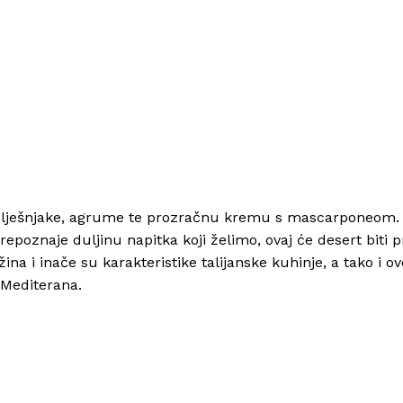
i i lješnjake, agrume te prozračnu kremu s mascarponeom.
epoznaje duljinu napitka koji želimo, ovaj će desert biti 
ina i inače su karakteristike talijanske kuhinje, a tako i o
 Mediterana.