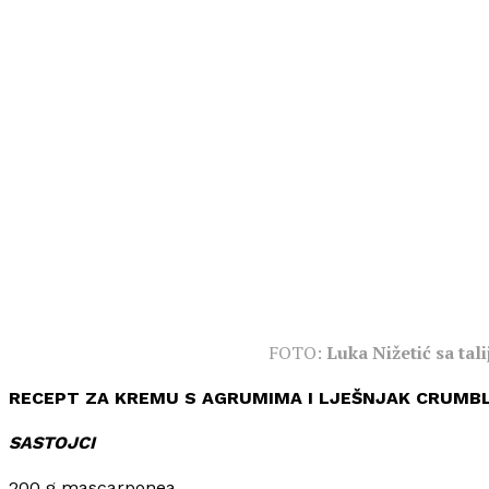
FOTO:
Luka Nižetić sa tal
RECEPT ZA KREMU S AGRUMIMA I LJEŠNJAK CRUMB
SASTOJCI
200 g mascarponea