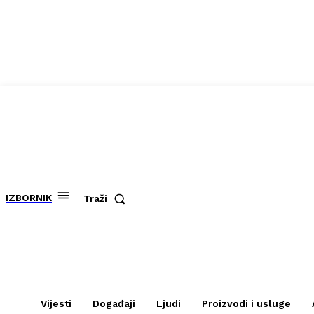
IZBORNIK
Traži
Vijesti
Događaji
Ljudi
Proizvodi i usluge