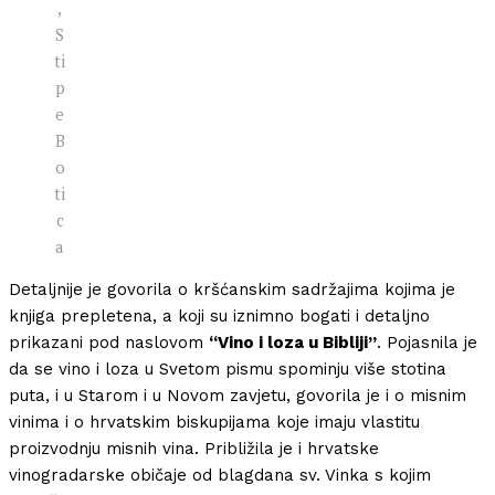
,
S
ti
p
e
B
o
ti
c
a
Detaljnije je govorila o kršćanskim sadržajima kojima je
knjiga prepletena, a koji su iznimno bogati i detaljno
prikazani pod naslovom
“Vino i loza u Bibliji”
. Pojasnila je
da se vino i loza u Svetom pismu spominju više stotina
puta, i u Starom i u Novom zavjetu, govorila je i o misnim
vinima i o hrvatskim biskupijama koje imaju vlastitu
proizvodnju misnih vina. Približila je i hrvatske
vinogradarske običaje od blagdana sv. Vinka s kojim