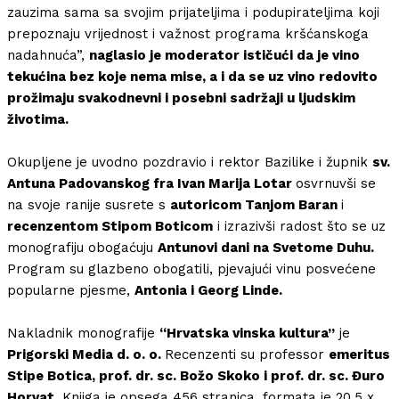
zauzima sama sa svojim prijateljima i podupirateljima koji
prepoznaju vrijednost i važnost programa kršćanskoga
nadahnuća”,
naglasio je moderator ističući da je vino
tekućina bez koje nema mise, a i da se uz vino redovito
prožimaju svakodnevni i posebni sadržaji u ljudskim
životima.
Okupljene je uvodno pozdravio i rektor Bazilike i župnik
sv.
Antuna Padovanskog fra Ivan Marija Lotar
osvrnuvši se
na svoje ranije susrete s
autoricom Tanjom Baran
i
recenzentom Stipom Boticom
i izrazivši radost što se uz
monografiju obogaćuju
Antunovi dani na Svetome Duhu.
Program su glazbeno obogatili, pjevajući vinu posvećene
popularne pjesme,
Antonia i Georg Linde.
Nakladnik monografije
“Hrvatska vinska kultura”
je
Prigorski Media d. o. o.
Recenzenti su professor
emeritus
Stipe Botica, prof. dr. sc. Božo Skoko i prof. dr. sc. Đuro
Horvat.
Knjiga je opsega 456 stranica, formata je 20,5 x