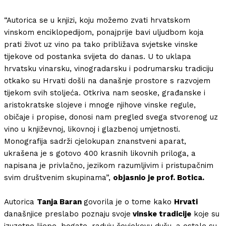
“Autorica se u knjizi, koju možemo zvati hrvatskom
vinskom enciklopedijom, ponajprije bavi uljudbom koja
prati život uz vino pa tako približava svjetske vinske
tijekove od postanka svijeta do danas. U to uklapa
hrvatsku vinarsku, vinogradarsku i podrumarsku tradiciju
otkako su Hrvati došli na današnje prostore s razvojem
tijekom svih stoljeća. Otkriva nam seoske, građanske i
aristokratske slojeve i mnoge njihove vinske regule,
običaje i propise, donosi nam pregled svega stvorenog uz
vino u književnoj, likovnoj i glazbenoj umjetnosti.
Monografija sadrži cjelokupan znanstveni aparat,
ukrašena je s gotovo 400 krasnih likovnih priloga, a
napisana je privlačno, jezikom razumljivim i pristupačnim
svim društvenim skupinama”,
objasnio je prof. Botica.
Autorica
Tanja Baran
govorila je o tome kako
Hrvati
današnjice preslabo poznaju svoje
vinske tradicije
koje su