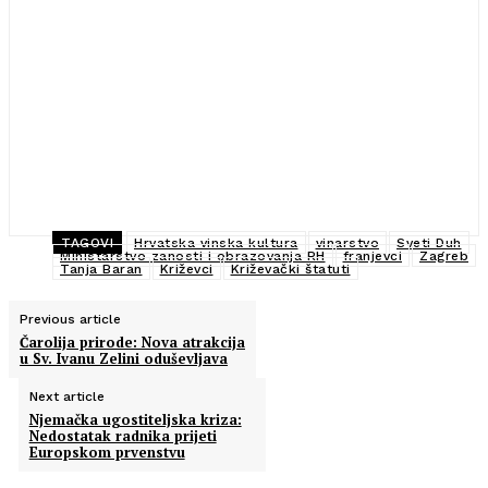
TAGOVI
Hrvatska vinska kultura
vinarstvo
Sveti Duh
Ministarstvo zanosti i obrazovanja RH
franjevci
Zagreb
Tanja Baran
Križevci
Križevački štatuti
Previous article
Čarolija prirode: Nova atrakcija
u Sv. Ivanu Zelini oduševljava
Next article
Njemačka ugostiteljska kriza:
Nedostatak radnika prijeti
Europskom prvenstvu