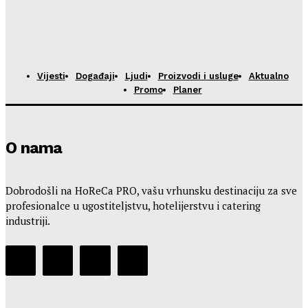
Vijesti
Događaji
Ljudi
Proizvodi i usluge
Aktualno
Promo
Planer
O nama
Dobrodošli na HoReCa PRO, vašu vrhunsku destinaciju za sve
profesionalce u ugostiteljstvu, hotelijerstvu i catering
industriji.