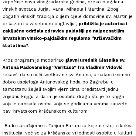
započinje nova vinogradarska godina, preko blagdana
vinskih svetaca Jurja, Ivana, Mihaela i Martina. Zbog
bogatih vinskih tradicija diljem cijele domovine sv. Martin je
prikazan i u zasebnom poglavlju”,
približila je autorica i
zaključno održala zdravicu pajdašiji po najpoznatijim
hrvatskim vinsko-pajdaškim regulama “Križevačkim
štatutima”.
Kroz program je moderirao
glavni urednik Glasnika sv.
Antuna Padovanskog “Veritasa” fra Vladimir Vidović
rekavši da su uoči svetkovine sv. Antuna, a nakon iznimno
dobro uspjeloga Antunovskog hoda po Zagrebu, u
samostanu željeli svojim vjernicima predstaviti jednu
vrijednu knjigu, a da im je osobito drago što je to knjiga
koju je napisala osoba koja se godinama veoma zauzeto
bavi hrvatskom kršćanskom kulturom.
“Rado surađujemo s Tanjom Baran iza koje ne stoji nikakva
institucija, već se za kršćanske vrijednosti osobito u kulturi