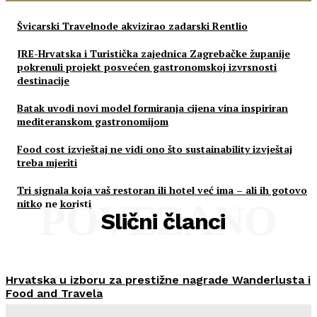
Švicarski Travelnode akvizirao zadarski Rentlio
JRE-Hrvatska i Turistička zajednica Zagrebačke županije
pokrenuli projekt posvećen gastronomskoj izvrsnosti
destinacije
Batak uvodi novi model formiranja cijena vina inspiriran
mediteranskom gastronomijom
Food cost izvještaj ne vidi ono što sustainability izvještaj
treba mjeriti
Tri signala koja vaš restoran ili hotel već ima – ali ih gotovo
nitko ne koristi
POVEZANO
Slični članci
Hrvatska u izboru za prestižne nagrade Wanderlusta i
Food and Travela
HoReCa PRO
-
30/07/2026