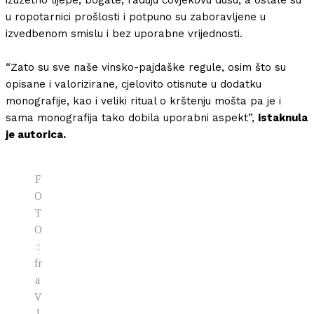
izuzetno lijepe, bogate, raduju čovjekovu dušu, a ostale su
u ropotarnici prošlosti i potpuno su zaboravljene u
izvedbenom smislu i bez uporabne vrijednosti.
“Zato su sve naše vinsko-pajdaške regule, osim što su
opisane i valorizirane, cjelovito otisnute u dodatku
monografije, kao i veliki ritual o krštenju mošta pa je i
sama monografija tako dobila uporabni aspekt”,
istaknula
je autorica.
F
O
T
O
:
fr
a
V
l