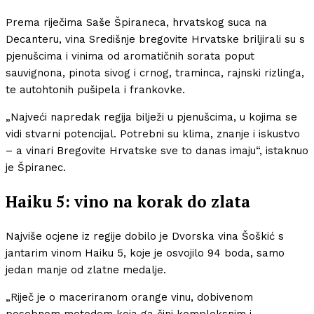
Prema riječima Saše Špiraneca, hrvatskog suca na
Decanteru, vina Središnje bregovite Hrvatske briljirali su s
pjenušcima i vinima od aromatičnih sorata poput
sauvignona, pinota sivog i crnog, traminca, rajnski rizlinga,
te autohtonih pušipela i frankovke.
„Najveći napredak regija bilježi u pjenušcima, u kojima se
vidi stvarni potencijal. Potrebni su klima, znanje i iskustvo
– a vinari Bregovite Hrvatske sve to danas imaju“, istaknuo
je Špiranec.
Haiku 5: vino na korak do zlata
Najviše ocjene iz regije dobilo je Dvorska vina Šoškić s
jantarim vinom Haiku 5, koje je osvojilo 94 boda, samo
jedan manje od zlatne medalje.
„Riječ je o maceriranom orange vinu, dobivenom
posebnom metodom koja ga čini kompleksnim i