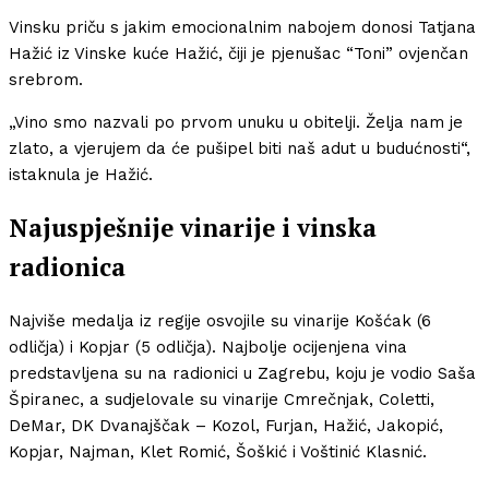
Vinsku priču s jakim emocionalnim nabojem donosi Tatjana
Hažić iz Vinske kuće Hažić, čiji je pjenušac “Toni” ovjenčan
srebrom.
„Vino smo nazvali po prvom unuku u obitelji. Želja nam je
zlato, a vjerujem da će pušipel biti naš adut u budućnosti“,
istaknula je Hažić.
Najuspješnije vinarije i vinska
radionica
Najviše medalja iz regije osvojile su vinarije Košćak (6
odličja) i Kopjar (5 odličja). Najbolje ocijenjena vina
predstavljena su na radionici u Zagrebu, koju je vodio Saša
Špiranec, a sudjelovale su vinarije Cmrečnjak, Coletti,
DeMar, DK Dvanajščak – Kozol, Furjan, Hažić, Jakopić,
Kopjar, Najman, Klet Romić, Šoškić i Voštinić Klasnić.