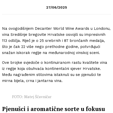
27/06/2025
Na ovogodišnjem Decanter World Wine Awards u Londonu,
vina Središnje bregovite Hrvatske osvojili su impresivnih
113 odličja. Riječ je o 25 srebrnih i 87 brončanih medalja,
što je čak 22 više nego prethodne godine, potvrđujući
snažan iskorak regije na međunarodnoj vinskoj sceni.
Ove brojke svjedoče o kontinuiranom rastu kvalitete vina
iz regije koja obuhvaća kontinentalni sjever Hrvatske.
Među nagrađenim stilovima istaknuli su se pjenušci te
mirna bijela, crna i jantarna vina.
FOTO: Matej Ščavničar
Pjenušci i aromatične sorte u fokusu