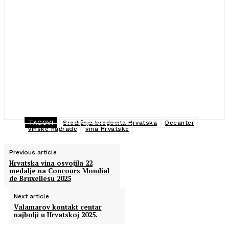
TAGOVI
Središnja bregovita Hrvatska
Decanter
vinske nagrade
vina Hrvatske
Previous article
Hrvatska vina osvojila 22
medalje na Concours Mondial
de Bruxellesu 2025
Next article
Valamarov kontakt centar
najbolji u Hrvatskoj 2025.