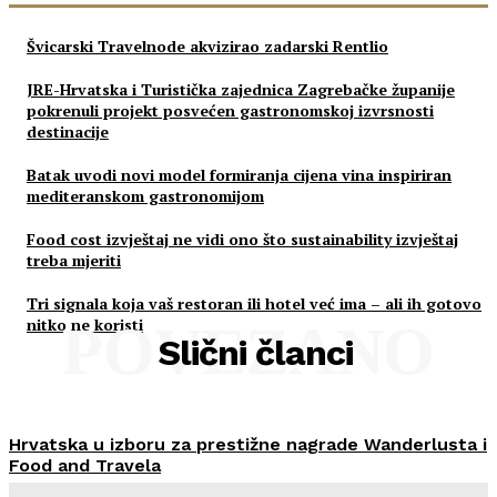
Švicarski Travelnode akvizirao zadarski Rentlio
JRE-Hrvatska i Turistička zajednica Zagrebačke županije
pokrenuli projekt posvećen gastronomskoj izvrsnosti
destinacije
Batak uvodi novi model formiranja cijena vina inspiriran
mediteranskom gastronomijom
Food cost izvještaj ne vidi ono što sustainability izvještaj
treba mjeriti
Tri signala koja vaš restoran ili hotel već ima – ali ih gotovo
nitko ne koristi
POVEZANO
Slični članci
Hrvatska u izboru za prestižne nagrade Wanderlusta i
Food and Travela