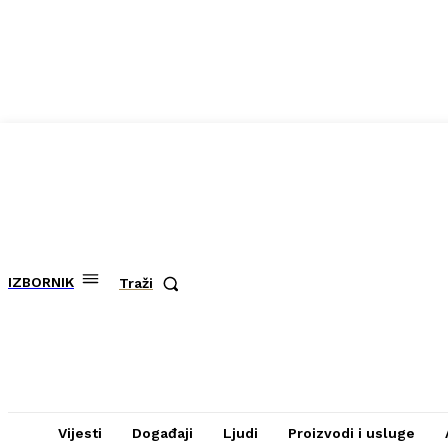
IZBORNIK
Traži
Vijesti
Događaji
Ljudi
Proizvodi i usluge