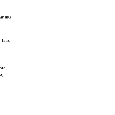
namiku
u fazu
nte,
aj