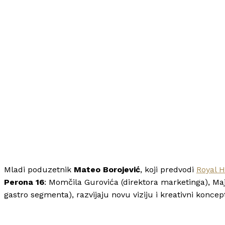
Mladi poduzetnik
Mateo Borojević
, koji predvodi
Royal Hi
Perona 16
: Momčila Gurovića (direktora marketinga), Maje
gastro segmenta), razvijaju novu viziju i kreativni konce