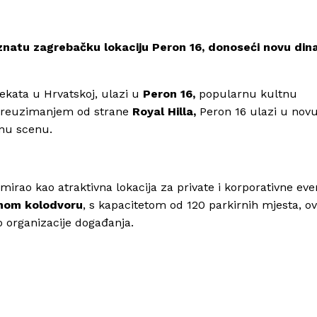
poznatu zagrebačku lokaciju Peron 16, donoseći novu di
jekata u Hrvatskoj, ulazi u
Peron 16,
popularnu kultnu
 Preuzimanjem od strane
Royal Hilla,
Peron 16 ulazi u nov
nu scenu.
rmirao kao atraktivna lokacija za private i korporativne eve
nom kolodvoru
, s kapacitetom od 120 parkirnih mjesta, ov
o organizacije događanja.