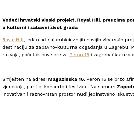
Vodeći hrvatski vinski projekt, Royal Hill, preuzima 
u kulturni i zabavni život grada
Royal Hill
, jedan od najambicioznijih novijih vinarskih pro
destinaciju za zabavno-kulturna događanja u Zagrebu.
razvoja, početak nove ere za
Peron 16
i zagrebačku urba
Smješten na adresi
Magazinska 16
, Peron 16 se brzo afi
vjenčanja, partije, koncerte i festivale. Na samom
Zapad
inovativan i raznovrstan prostor nudi jedinstveno iskustv