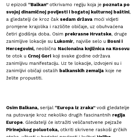
U epizodi
“Balkan”
otkrivamo regiju koja je
poznata po
svojoj dinamičnoj povijesti i bogatoj kulturnoj baštini
,
a gledatelji će kroz čak
sedam država
moći vidjeti
promjene krajolika i različite običaje, uz obuhvaćena
četiri godišnja doba. Osim
prekrasne Hrvatske
, druge
zanimljive lokacije su
Lukomir
, najviše selo u
Bosni i
Hercegovini,
neobična
Nacionalna knjižnica na Kosovu
te otok u
Crnoj Gori
koji svake godine održava
zanimljivu manifestaciju. Uz te lokacije, izdvojeni su i
zanimljivi običaji ostalih
balkanskih zemalja
koje ne
želite propustiti.
Osim Balkana,
serijal
“Europa iz zraka”
vodi gledatelje
na putovanje kroz nekoliko drugih fascinantnih
regija
Europe
. Gledatelji će istražiti veličanstvene pejzaže
Pirinejskog poluotoka,
otkriti skrivene raskoši grčkih
otoka, uživati u bogatoj povijesti i kulturi
Velike