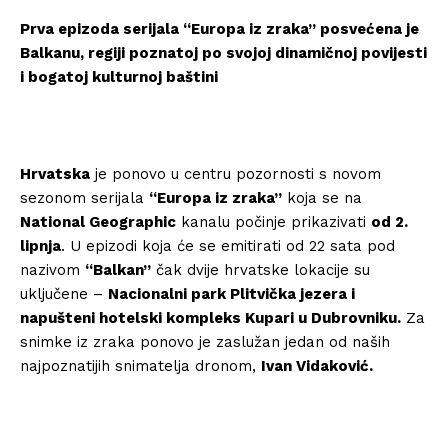
Prva epizoda serijala “Europa iz zraka” posvećena je
Balkanu, regiji poznatoj po svojoj dinamičnoj povijesti
i bogatoj kulturnoj baštini
Hrvatska
je ponovo u centru pozornosti s novom
sezonom serijala
“Europa iz zraka”
koja se na
National Geographic
kanalu počinje prikazivati
od 2.
lipnja
. U epizodi koja će se emitirati od 22 sata pod
nazivom
“Balkan”
čak dvije hrvatske lokacije su
uključene –
Nacionalni park Plitvička jezera i
napušteni hotelski kompleks Kupari u Dubrovniku.
Za
snimke iz zraka ponovo je zaslužan jedan od naših
najpoznatijih snimatelja dronom,
Ivan Vidaković.