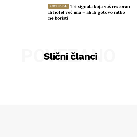
Tri signala koja vaš restoran
ili hotel već ima – ali ih gotovo nitko
ne koristi
POVEZANO
Slični članci