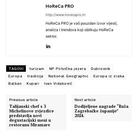
HoReCa PRO
http://www.horecapro.hr
HoReCa PRO je vaš pouzdan izvor vijesti,
analiza i trendova koji oblikuju HoReCa
sektor.
TAGOVI
turizam
NP Plitvička jezera
Dubrovnik
Europa
tradicija
National Geographic
Europa iz zraka
Balkan
Kupari
Ivan Vidaković
Previous article
Next article
Talijanski chef s 3
Dodijeljene nagrade “Ruža
Michelinove zvjezdice
Zagrebačke županije”
predstavlja novi
2024.
degustacijski meni u
restoranu Miramare