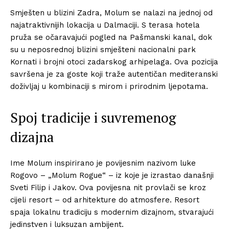
Smješten u blizini Zadra, Molum se nalazi na jednoj od
najatraktivnijih lokacija u Dalmaciji. S terasa hotela
pruža se očaravajući pogled na Pašmanski kanal, dok
su u neposrednoj blizini smješteni nacionalni park
Kornati i brojni otoci zadarskog arhipelaga. Ova pozicija
savršena je za goste koji traže autentičan mediteranski
doživljaj u kombinaciji s mirom i prirodnim ljepotama.
Spoj tradicije i suvremenog
dizajna
Ime Molum inspirirano je povijesnim nazivom luke
Rogovo – „Molum Rogue“ – iz koje je izrastao današnji
Sveti Filip i Jakov. Ova povijesna nit provlači se kroz
cijeli resort – od arhitekture do atmosfere. Resort
spaja lokalnu tradiciju s modernim dizajnom, stvarajući
jedinstven i luksuzan ambijent.