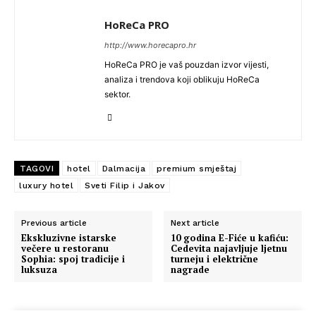
HoReCa PRO
http://www.horecapro.hr
HoReCa PRO je vaš pouzdan izvor vijesti,
analiza i trendova koji oblikuju HoReCa
sektor.
TAGOVI
hotel
Dalmacija
premium smještaj
luxury hotel
Sveti Filip i Jakov
Previous article
Next article
Ekskluzivne istarske
10 godina E-Fiće u kafiću:
večere u restoranu
Cedevita najavljuje ljetnu
Sophia: spoj tradicije i
turneju i električne
luksuza
nagrade