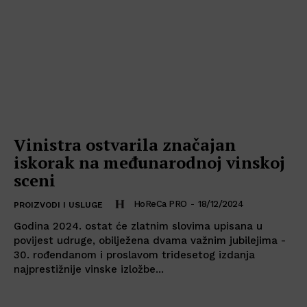
Vinistra ostvarila značajan
iskorak na međunarodnoj vinskoj
sceni
HoReCa PRO
-
18/12/2024
PROIZVODI I USLUGE
Godina 2024. ostat će zlatnim slovima upisana u
povijest udruge, obilježena dvama važnim jubilejima -
30. rođendanom i proslavom tridesetog izdanja
najprestižnije vinske izložbe...