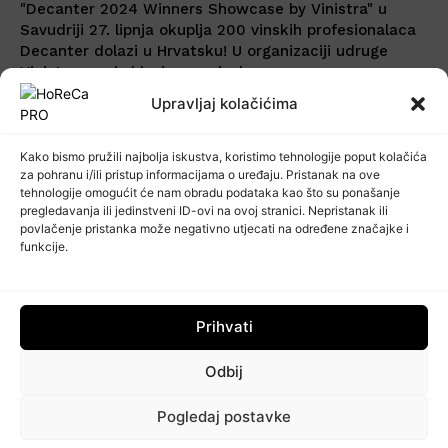
"Decanter 2024 Winners Showcase by Vinistra" u
Savudriji 27. lipnja okuplja 200 vinskih profesionalaca
Decanter dolazi u Hrvatsku! U organizaciji udruge
Vinistra na ekskluzivnom vinskom...
Upravljaj kolačićima
Kako bismo pružili najbolja iskustva, koristimo tehnologije poput kolačića
za pohranu i/ili pristup informacijama o uređaju. Pristanak na ove
tehnologije omogućit će nam obradu podataka kao što su ponašanje
pregledavanja ili jedinstveni ID-ovi na ovoj stranici. Nepristanak ili
povlačenje pristanka može negativno utjecati na određene značajke i
funkcije.
Prihvati
Odbij
24. Dan otvorenih podruma Istre:
Pogledaj postavke
Više od sedam tisuća eura za