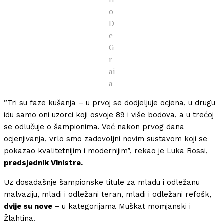
o
D
e
G
r
ai
a
”Tri su faze kušanja – u prvoj se dodjeljuje ocjena, u drugu
idu samo oni uzorci koji osvoje 89 i više bodova, a u trećoj
se odlučuje o šampionima. Već nakon prvog dana
ocjenjivanja, vrlo smo zadovoljni novim sustavom koji se
pokazao kvalitetnijim i modernijim”, rekao je Luka Rossi,
predsjednik Vinistre.
Uz dosadašnje šampionske titule za mladu i odležanu
malvaziju, mladi i odležani teran, mladi i odležani refošk,
dvije su nove
– u kategorijama Muškat momjanski i
Žlahtina.