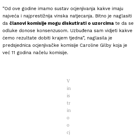
”Od ove godine imamo sustav ocjenjivanja kakve imaju
najveća i najprestižnija vinska natjecanja. Bitno je naglasiti
da
članovi komisije mogu diskutirati o uzorcima
te da se
odluke donose konsenzusom. Uzbuđena sam vidjeti kakve
ćemo rezultate dobiti krajem tjedna”, naglasila je
predsjednica ocjenjivačke komisije Caroline Gilby koja je
već 11 godina načelu komisije.
V
in
is
tr
in
o
o
cj