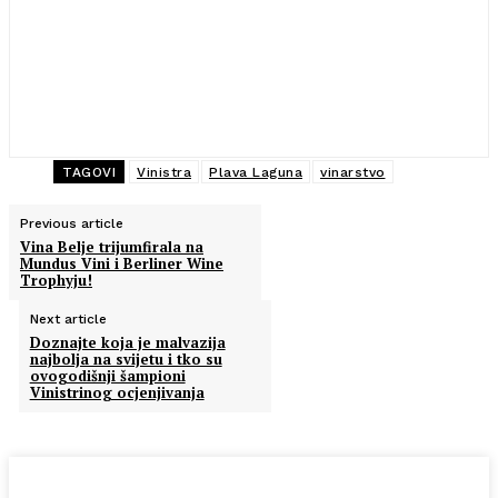
TAGOVI
Vinistra
Plava Laguna
vinarstvo
Previous article
Vina Belje trijumfirala na
Mundus Vini i Berliner Wine
Trophyju!
Next article
Doznajte koja je malvazija
najbolja na svijetu i tko su
ovogodišnji šampioni
Vinistrinog ocjenjivanja