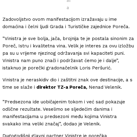
ai
a
Zadovoljstvo ovom manifestacijom izražavaju u ime
domaćina i čelni ljudi Grada i Turističke zajednice Poreča.
”Vinistra je sve bolja, jača, brojnija te je postala sinonim za
Poreč, Istru i kvalitetna vina. Velik je interes za ovu izložbu
pa su u vrijeme njezinog održavanja svi kapaciteti puni.
Vinistra nam puno znači i podržavat ćemo je i dalje”,
istaknuo je porečki gradonačelnik Loris Peršurić.
Vinistra je neraskidiv dio i zaštitni znak ove destinacije, a s
time se slaže i
direktor TZ-a Poreča,
Nenad Velenik.
”Predsezona ide uobičajenim tokom i već sad pokazuje
odlične rezultate. Veselimo se sljedećim danima i
manifestacijama u predsezoni među kojima Vinistra
svakako ima veliki značaj”, dodao je Velenik.
Dugogodišnji glavni partner Vinistre je porečka