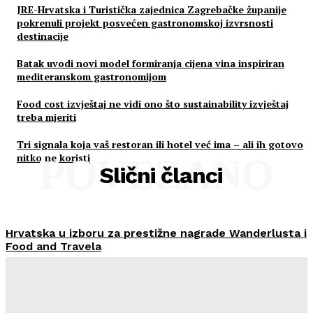
JRE-Hrvatska i Turistička zajednica Zagrebačke županije
pokrenuli projekt posvećen gastronomskoj izvrsnosti
destinacije
Batak uvodi novi model formiranja cijena vina inspiriran
mediteranskom gastronomijom
Food cost izvještaj ne vidi ono što sustainability izvještaj
treba mjeriti
Tri signala koja vaš restoran ili hotel već ima – ali ih gotovo
nitko ne koristi
POVEZANO
Slični članci
Hrvatska u izboru za prestižne nagrade Wanderlusta i
Food and Travela
HoReCa PRO
-
30/07/2026
Švicarski Travelnode akvizirao zadarski Rentlio