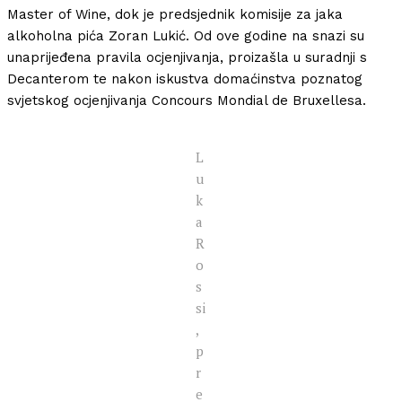
Master of Wine, dok je predsjednik komisije za jaka
alkoholna pića Zoran Lukić. Od ove godine na snazi su
unaprijeđena pravila ocjenjivanja, proizašla u suradnji s
Decanterom te nakon iskustva domaćinstva poznatog
svjetskog ocjenjivanja Concours Mondial de Bruxellesa.
L
u
k
a
R
o
s
si
,
p
r
e