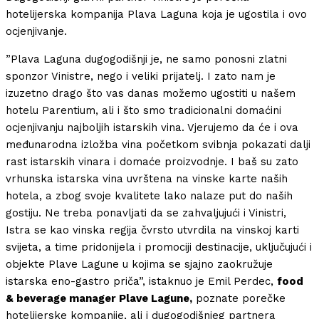
hotelijerska kompanija Plava Laguna koja je ugostila i ovo
ocjenjivanje.
”Plava Laguna dugogodišnji je, ne samo ponosni zlatni
sponzor Vinistre, nego i veliki prijatelj. I zato nam je
izuzetno drago što vas danas možemo ugostiti u našem
hotelu Parentium, ali i što smo tradicionalni domaćini
ocjenjivanju najboljih istarskih vina. Vjerujemo da će i ova
međunarodna izložba vina početkom svibnja pokazati dalji
rast istarskih vinara i domaće proizvodnje. I baš su zato
vrhunska istarska vina uvrštena na vinske karte naših
hotela, a zbog svoje kvalitete lako nalaze put do naših
gostiju. Ne treba ponavljati da se zahvaljujući i Vinistri,
Istra se kao vinska regija čvrsto utvrdila na vinskoj karti
svijeta, a time pridonijela i promociji destinacije, uključujući i
objekte Plave Lagune u kojima se sjajno zaokružuje
istarska eno-gastro priča”, istaknuo je Emil Perdec,
food
& beverage manager Plave Lagune,
poznate porečke
hotelijerske kompanije, ali i dugogodišnjeg partnera