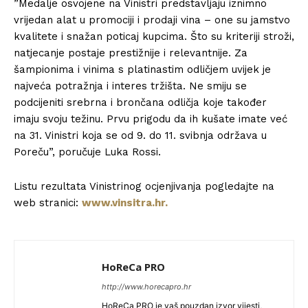
”Medalje osvojene na Vinistri predstavljaju iznimno
vrijedan alat u promociji i prodaji vina – one su jamstvo
kvalitete i snažan poticaj kupcima. Što su kriteriji stroži,
natjecanje postaje prestižnije i relevantnije. Za
šampionima i vinima s platinastim odličjem uvijek je
najveća potražnja i interes tržišta. Ne smiju se
podcijeniti srebrna i brončana odličja koje također
imaju svoju težinu. Prvu prigodu da ih kušate imate već
na 31. Vinistri koja se od 9. do 11. svibnja održava u
Poreču”, poručuje Luka Rossi.
Listu rezultata Vinistrinog ocjenjivanja pogledajte na
web stranici:
www.vinsitra.hr.
HoReCa PRO
http://www.horecapro.hr
HoReCa PRO je vaš pouzdan izvor vijesti,