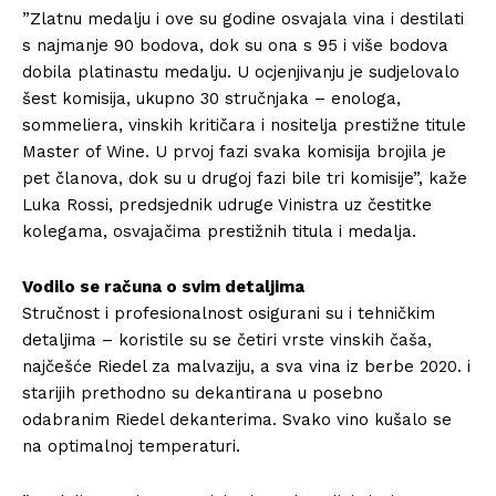
”Zlatnu medalju i ove su godine osvajala vina i destilati
s najmanje 90 bodova, dok su ona s 95 i više bodova
dobila platinastu medalju. U ocjenjivanju je sudjelovalo
šest komisija, ukupno 30 stručnjaka – enologa,
sommeliera, vinskih kritičara i nositelja prestižne titule
Master of Wine. U prvoj fazi svaka komisija brojila je
pet članova, dok su u drugoj fazi bile tri komisije”, kaže
Luka Rossi, predsjednik udruge Vinistra uz čestitke
kolegama, osvajačima prestižnih titula i medalja.
Vodilo se računa o svim detaljima
Stručnost i profesionalnost osigurani su i tehničkim
detaljima – koristile su se četiri vrste vinskih čaša,
najčešće Riedel za malvaziju, a sva vina iz berbe 2020. i
starijih prethodno su dekantirana u posebno
odabranim Riedel dekanterima. Svako vino kušalo se
na optimalnoj temperaturi.