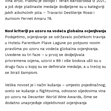
Vina Brčić. Platinu je osvojio i Teran Barbarossa iz 2021.,
a još dvije platinaste medalje dodijeljene su u kategoriji
jakih alkoholnih pića – Travarici Destilerije Rossi i
Aurinom Fernet Amaru 78.
Novi kriteriji po uzoru na vodeća globalna ocjenjivanja
Podsjetimo, ocjenjivanje se održavalo početkom travnja
u Hotelu Parentium Plave Lagune po potpuno novim
pravilima po uzoru na vodeća globalna ocjenjivanja.
Uvedene su tri faze – u prvoj se dodjeljivala
privremena ocjena, uzorci s 89 i više bodova ušli su u
drugu fazu u kojoj su se definirale medalje, a u trećoj su
se birali šampioni.
Velika novost je i način kušanja – umjesto pojedinačnog,
uvelo se kušanje u flightovima, odnosno sljedovima vina
po uzoru na Decanter World Wine Awards, čime se
dodatno unaprjeđuje objektivnost ocjenjivanja