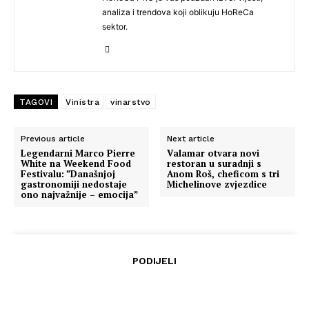
analiza i trendova koji oblikuju HoReCa
sektor.
TAGOVI
Vinistra
vinarstvo
Previous article
Next article
Legendarni Marco Pierre
Valamar otvara novi
White na Weekend Food
restoran u suradnji s
Festivalu: ”Današnjoj
Anom Roš, cheficom s tri
gastronomiji nedostaje
Michelinove zvjezdice
ono najvažnije – emocija”
PODIJELI