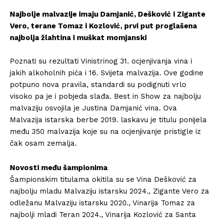
Najbolje malvazije imaju Damjanić, Dešković i Zigante
Vero, terane Tomaz i Kozlović, prvi put proglašena
najbolja žlahtina i muškat momjanski
Poznati su rezultati Vinistrinog 31. ocjenjivanja vina i
jakih alkoholnih pića i 16. Svijeta malvazija. Ove godine
potpuno nova pravila, standardi su podignuti vrlo
visoko pa je i pobjeda slađa. Best in Show za najbolju
malvaziju osvojila je Justina Damjanić vina. Ova
Malvazija istarska berbe 2019. laskavu je titulu ponijela
među 350 malvazija koje su na ocjenjivanje pristigle iz
čak osam zemalja.
Novosti među šampionima
Šampionskim titulama okitila su se Vina Dešković za
najbolju mladu Malvaziju istarsku 2024., Zigante Vero za
odležanu Malvaziju istarsku 2020., Vinarija Tomaz za
najbolji mladi Teran 2024., Vinarija Kozlović za Santa