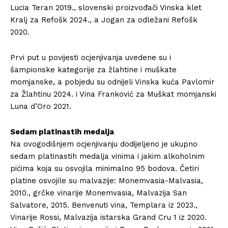
Lucia Teran 2019., slovenski proizvođači Vinska klet
Kralj za Refošk 2024., a Jogan za odležani Refošk
2020.
Prvi put u povijesti ocjenjivanja uvedene su i
šampionske kategorije za žlahtine i muškate
momjanske, a pobjedu su odnijeli Vinska kuća Pavlomir
za Žlahtinu 2024. i Vina Franković za Muškat momjanski
Luna d’Oro 2021.
Sedam platinastih medalja
Na ovogodišnjem ocjenjivanju dodijeljeno je ukupno
sedam platinastih medalja vinima i jakim alkoholnim
pićima koja su osvojila minimalno 95 bodova. Četiri
platine osvojile su malvazije: Monemvasia-Malvasia,
2010., grčke vinarije Monemvasia, Malvazija San
Salvatore, 2015. Benvenuti vina, Templara iz 2023.,
Vinarije Rossi, Malvazija istarska Grand Cru 1 iz 2020.