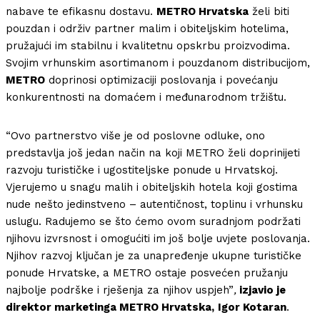
nabave te efikasnu dostavu.
METRO Hrvatska
želi biti
pouzdan i održiv partner malim i obiteljskim hotelima,
pružajući im stabilnu i kvalitetnu opskrbu proizvodima.
Svojim vrhunskim asortimanom i pouzdanom distribucijom,
METRO
doprinosi optimizaciji poslovanja i povećanju
konkurentnosti na domaćem i međunarodnom tržištu.
“Ovo partnerstvo više je od poslovne odluke, ono
predstavlja još jedan način na koji METRO želi doprinijeti
razvoju turističke i ugostiteljske ponude u Hrvatskoj.
Vjerujemo u snagu malih i obiteljskih hotela koji gostima
nude nešto jedinstveno – autentičnost, toplinu i vrhunsku
uslugu. Radujemo se što ćemo ovom suradnjom podržati
njihovu izvrsnost i omogućiti im još bolje uvjete poslovanja.
Njihov razvoj ključan je za unapređenje ukupne turističke
ponude Hrvatske, a METRO ostaje posvećen pružanju
najbolje podrške i rješenja za njihov uspjeh”
,
izjavio je
direktor marketinga METRO Hrvatska,
Igor Kotaran
.