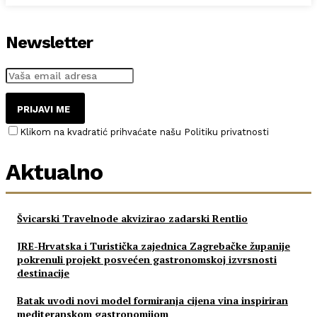
Newsletter
PRIJAVI ME
Klikom na kvadratić prihvaćate našu Politiku privatnosti
Aktualno
Švicarski Travelnode akvizirao zadarski Rentlio
JRE-Hrvatska i Turistička zajednica Zagrebačke županije
pokrenuli projekt posvećen gastronomskoj izvrsnosti
destinacije
Batak uvodi novi model formiranja cijena vina inspiriran
mediteranskom gastronomijom