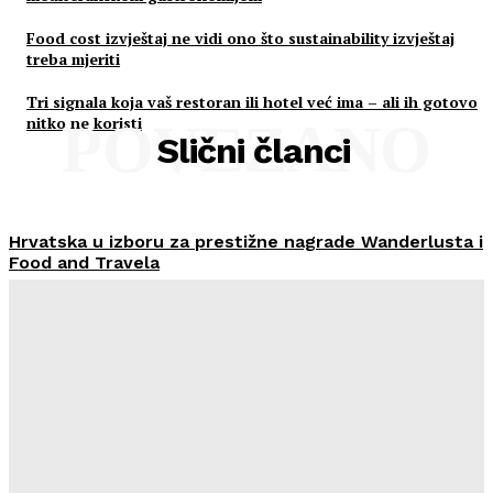
Food cost izvještaj ne vidi ono što sustainability izvještaj
treba mjeriti
Tri signala koja vaš restoran ili hotel već ima – ali ih gotovo
nitko ne koristi
POVEZANO
Slični članci
Hrvatska u izboru za prestižne nagrade Wanderlusta i
Food and Travela
HoReCa PRO
-
30/07/2026
Švicarski Travelnode akvizirao zadarski Rentlio
HoReCa PRO
-
24/07/2026
Imenovan novi Nadzorni odbor Liburnia Riviera Hotela