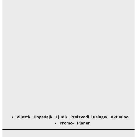
HoReCa PRO
-
23/07/2026
Restoran Tomassino osvojio četiri prestižne nagrade
Haute Grandeur Global Awards 2026
HoReCa PRO
-
23/07/2026
Vijesti
Događaji
Ljudi
Proizvodi i usluge
Aktualno
Promo
Planer