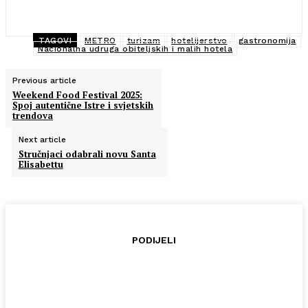
TAGOVI
METRO
turizam
hotelijerstvo
gastronomija
Nacionalna udruga obiteljskih i malih hotela
Previous article
Weekend Food Festival 2025:
Spoj autentične Istre i svjetskih
trendova
Next article
Stručnjaci odabrali novu Santa
Elisabettu
PODIJELI