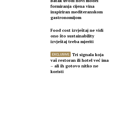
Batak uvodi novi model
formiranja cijena vina
inspiriran mediteranskom
gastronomijom
Food cost izvještaj ne vidi
ono što sustainability
izvještaj treba mjeriti
Tri signala koja
vaš restoran ili hotel već ima
– ali ih gotovo nitko ne
koristi