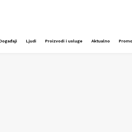
Događaji
Ljudi
Proizvodi i usluge
Aktualno
Prom