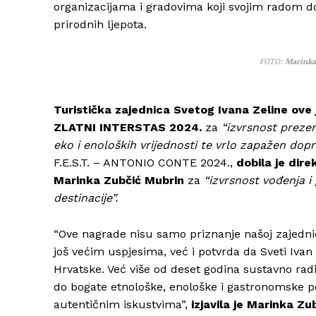
organizacijama i gradovima koji svojim radom do
prirodnih ljepota.
FOTO:
Marinka
Turistička zajednica Svetog Ivana Zeline
ove 
ZLATNI INTERSTAS 2024.
za
“izvrsnost prezen
eko i enoloških vrijednosti te vrlo zapažen dopr
F.E.S.T. – ANTONIO CONTE 2024.,
dobila je dire
Marinka Zubčić Mubrin
za
“izvrsnost vođenja i
destinacije”.
“Ove nagrade nisu samo priznanje našoj zajednic
još većim uspjesima, već i potvrda da Sveti Ivan
Hrvatske. Već više od deset godina sustavno radim
do bogate etnološke, enološke i gastronomske po
autentičnim iskustvima”,
izjavila je Marinka Zu