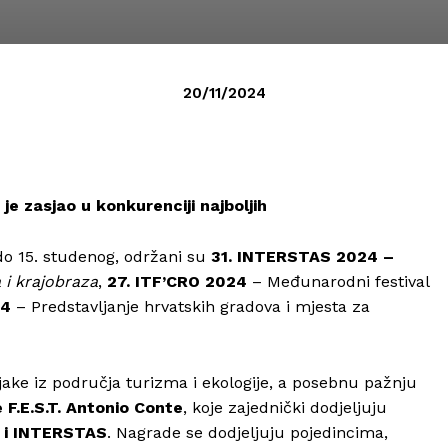
20/11/2024
je zasjao u konkurenciji najboljih
do 15. studenog, održani su
31. INTERSTAS 2024 –
 i krajobraza
,
27. ITF’CRO 2024
– Međunarodni festival
24
– Predstavljanje hrvatskih gradova i mjesta za
jake iz područja turizma i ekologije, a posebnu pažnju
 F.E.S.T. Antonio Conte
, koje zajednički dodjeljuju
 i INTERSTAS
. Nagrade se dodjeljuju pojedincima,