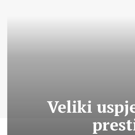
Veliki uspj
prest