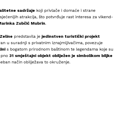
alitetne sadržaje
koji privlače i domaće i strane
sjećenijih atrakcija, što potvrđuje rast interesa za vikend-
Marinka Zubčić Mubrin
.
Zeline
predstavila je
jedinstven turistički projekt
ziran u suradnji s privatnim iznajmljivačima, povezuje
ini
s bogatom prirodnom baštinom te legendama koje su
kupno
31 smještajni objekt obilježen je simbolikom biljke
oseban način obilježava to okruženje.