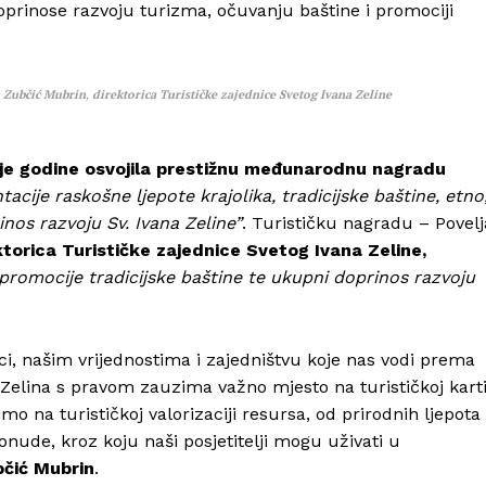
prinose razvoju turizma, očuvanju baštine i promociji
 Zubčić Mubrin
,
direktorica Turističke zajednice Svetog Ivana Zeline
je godine osvojila prestižnu međunarodnu nagradu
tacije raskošne ljepote krajolika, tradicijske baštine, etno
inos razvoju Sv. Ivana Zeline”
. Turističku nagradu – Povelj
ktorica Turističke zajednice Svetog Ivana Zeline,
 promocije tradicijske baštine te ukupni doprinos razvoju
i, našim vrijednostima i zajedništvu koje nas vodi prema
 Zelina s pravom zauzima važno mjesto na turističkoj kart
o na turističkoj valorizaciji resursa, od prirodnih ljepota
nude, kroz koju naši posjetitelji mogu uživati u
bčić Mubrin
.