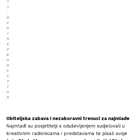
T
O
:
D
E
N
I
N
E
P
R
O
D
U
C
T
I
O
N
Obiteljska zabava i nezaboravni trenuci za najmlađe
Najmlađi su posjetitelji s oduševljenjem sudjelovali u
kreativnim radionicama i predstavama te pisali svoje