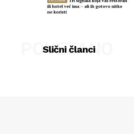
Tri signala koja vaš restoran
ili hotel već ima – ali ih gotovo nitko
ne koristi
POVEZANO
Slični članci