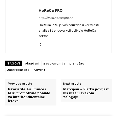
HoReCa PRO
http://www.horecapro.hr
HoReCa PRO je vaš pouzdan izvor vijesti,
analiza i trendova koji oblikuju HoReCa
sektor.
TAGOVI
blagdani
gastronomija
pjenušac
Jastrebarsko
Advent
Previous article
Next article
Iskoristite Air France i
Marcipan – Slatka povijest
KLM promotivne ponude
luksuza u svakom
za interkontinentalne
zalogaju
letove