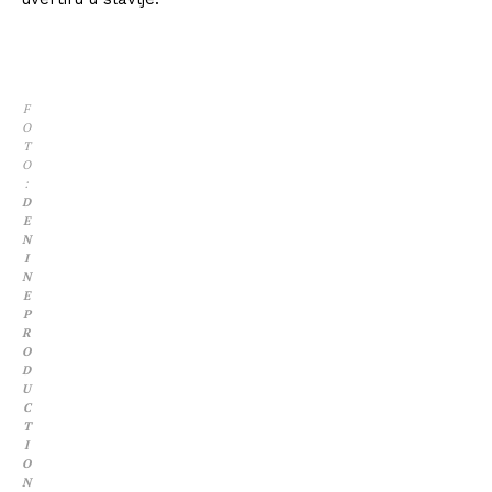
F
O
T
O
:
D
E
N
I
N
E
P
R
O
D
U
C
T
I
O
N