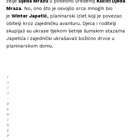
želje
Djeda Mrazu
u posebno uređenoj
Kućici Djeda
Mraza
. No, ono što je osvojilo srca mnogih bio
je
Winter Japetić,
planinarski izlet koji je povezao
obitelji kroz zajedničku avanturu. Djeca i roditelji
skupljali su ukrase tijekom šetnje šumskim stazama
Japetića i zajednički ukrašavali božićno drvce u
planinarskom domu.
F
O
T
O
:
D
E
N
I
N
E
P