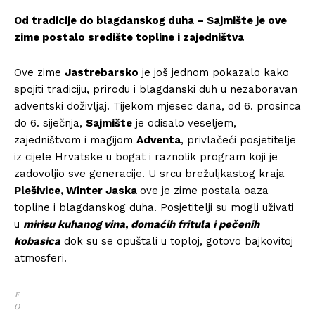
Od tradicije do blagdanskog duha – Sajmište je ove
zime postalo središte topline i zajedništva
Ove zime
Jastrebarsko
je još jednom pokazalo kako
spojiti tradiciju, prirodu i blagdanski duh u nezaboravan
adventski doživljaj. Tijekom mjesec dana, od 6. prosinca
do 6. siječnja,
Sajmište
je odisalo veseljem,
zajedništvom i magijom
Adventa
, privlačeći posjetitelje
iz cijele Hrvatske u bogat i raznolik program koji je
zadovoljio sve generacije. U srcu brežuljkastog kraja
Plešivice, Winter Jaska
ove je zime postala oaza
topline i blagdanskog duha. Posjetitelji su mogli uživati
u
mirisu kuhanog vina, domaćih fritula i pečenih
kobasica
dok su se opuštali u toploj, gotovo bajkovitoj
atmosferi.
F
O