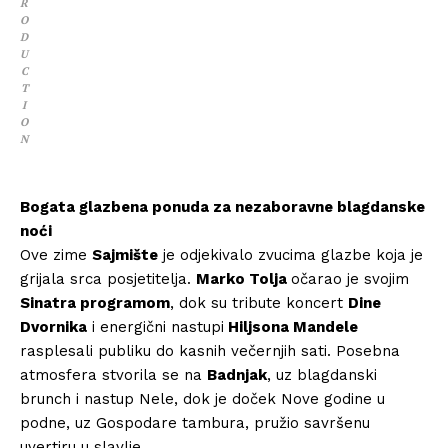
R
O
D
U
C
T
I
O
N
Bogata glazbena ponuda za nezaboravne blagdanske
noći
Ove zime
Sajmište
je odjekivalo zvucima glazbe koja je
grijala srca posjetitelja.
Marko Tolja
očarao je svojim
Sinatra programom
, dok su tribute koncert
Dine
Dvornika
i energični nastupi
Hiljsona Mandele
rasplesali publiku do kasnih večernjih sati. Posebna
atmosfera stvorila se na
Badnjak
, uz blagdanski
brunch i nastup Nele, dok je doček Nove godine u
podne, uz Gospodare tambura, pružio savršenu
uvertiru u slavlje.