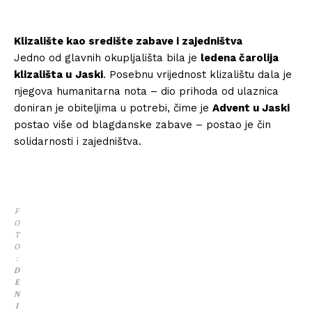
Klizalište kao središte zabave i zajedništva
Jedno od glavnih okupljališta bila je
ledena čarolija
klizališta u
Jaski
. Posebnu vrijednost klizalištu dala je
njegova humanitarna nota – dio prihoda od ulaznica
doniran je obiteljima u potrebi, čime je
Advent u Jaski
postao više od blagdanske zabave – postao je čin
solidarnosti i zajedništva.
F
O
T
O
:
D
E
N
I