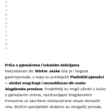
N
E
P
R
O
D
U
C
T
I
O
N
Priča o pjenušcima i lokalnim delicijama
Neizostavan dio
Winter Jaske
bila je i bogata
gastroponuda, u kojoj su prednjačili
Plešivički pjenušci
–
simbol ovog kraja i nezaobilazan dio svake
blagdanske proslave
. Posjetitelji su mogli uživati u kućici
s pjenušavim vinima, nazdravljajući blagdanskim
trenucima uz savršeno izbalansirane okuse domaćih
vina. Božićni specijaliteti dodatno su obogatili ponudu,