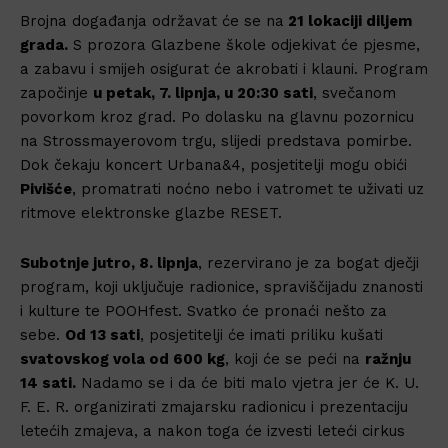
Brojna događanja održavat će se na
21 lokaciji diljem
grada.
S prozora Glazbene škole odjekivat će pjesme,
a zabavu i smijeh osigurat će akrobati i klauni. Program
započinje
u petak, 7. lipnja, u 20:30 sati
, svečanom
povorkom kroz grad. Po dolasku na glavnu pozornicu
na Strossmayerovom trgu, slijedi predstava pomirbe.
Dok čekaju koncert Urbana&4, posjetitelji mogu obići
Pivišće
, promatrati noćno nebo i vatromet te uživati uz
ritmove elektronske glazbe RESET.
Subotnje jutro, 8. lipnja
, rezervirano je za bogat dječji
program, koji uključuje radionice, spraviščijadu znanosti
i kulture te POOHfest. Svatko će pronaći nešto za
sebe.
Od 13 sati
, posjetitelji će imati priliku kušati
svatovskog vola od 600 kg
, koji će se peći na
ražnju
14 sati.
Nadamo se i da će biti malo vjetra jer će K. U.
F. E. R. organizirati zmajarsku radionicu i prezentaciju
letećih zmajeva, a nakon toga će izvesti leteći cirkus