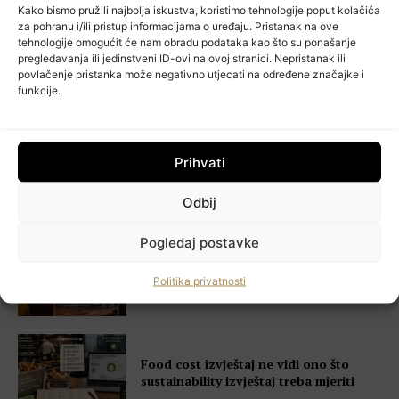
Aktualno
Kako bismo pružili najbolja iskustva, koristimo tehnologije poput kolačića
za pohranu i/ili pristup informacijama o uređaju. Pristanak na ove
tehnologije omogućit će nam obradu podataka kao što su ponašanje
pregledavanja ili jedinstveni ID-ovi na ovoj stranici. Nepristanak ili
povlačenje pristanka može negativno utjecati na određene značajke i
Švicarski Travelnode akvizirao
funkcije.
zadarski Rentlio
JRE-Hrvatska i Turistička zajednica
Prihvati
Zagrebačke županije pokrenuli projekt
posvećen gastronomskoj izvrsnosti
Odbij
destinacije
Pogledaj postavke
Batak uvodi novi model formiranja
cijena vina inspiriran mediteranskom
Politika privatnosti
gastronomijom
HoReCa PRO
Učlanite se
Food cost izvještaj ne vidi ono što
Moj račun
sustainability izvještaj treba mjeriti