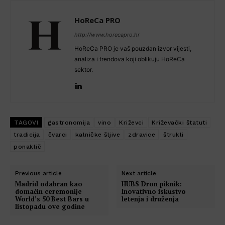
HoReCa PRO
http://www.horecapro.hr
HoReCa PRO je vaš pouzdan izvor vijesti,
analiza i trendova koji oblikuju HoReCa
sektor.
TAGOVI
gastronomija
vino
Križevci
Križevački štatuti
tradicija
čvarci
kalničke šljive
zdravice
štrukli
ponaklič
Previous article
Next article
Madrid odabran kao
HUBS Dron piknik:
domaćin ceremonije
Inovativno iskustvo
World’s 50 Best Bars u
letenja i druženja
listopadu ove godine