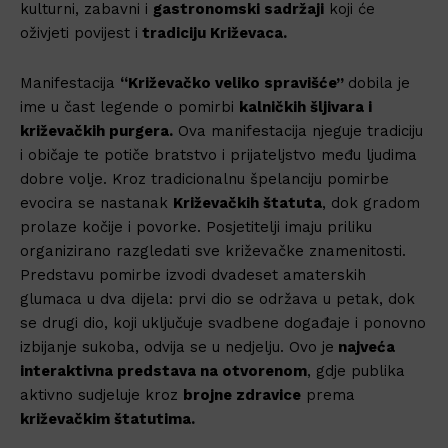
kulturni, zabavni i
gastronomski sadržaji
koji će
oživjeti povijest i
tradiciju Križevaca.
Manifestacija
“Križevačko veliko spravišće”
dobila je
ime u čast legende o pomirbi
kalničkih šljivara i
križevačkih purgera.
Ova manifestacija njeguje tradiciju
i običaje te potiče bratstvo i prijateljstvo među ljudima
dobre volje. Kroz tradicionalnu špelanciju pomirbe
evocira se nastanak
Križevačkih štatuta
, dok gradom
prolaze kočije i povorke. Posjetitelji imaju priliku
organizirano razgledati sve križevačke znamenitosti.
Predstavu pomirbe izvodi dvadeset amaterskih
glumaca u dva dijela: prvi dio se održava u petak, dok
se drugi dio, koji uključuje svadbene događaje i ponovno
izbijanje sukoba, odvija se u nedjelju. Ovo je
najveća
interaktivna predstava na otvorenom
, gdje publika
aktivno sudjeluje kroz
brojne zdravice
prema
križevačkim štatutima.