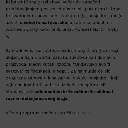
kabaret i žonglerski show. Večer će započeti
predstavljanjem povijesnih postrojbi i pucanjem iz topa,
te svadbenom povorkom. Nakon toga, posjetitelji mogu
uživati
u večeri vina i čvaraka
, a zatim se uputiti na
warm-up party kako bi dočekali koncert Gazdi i Vojka
V.
Svakodnevno, posjetitelje očekuje bogat program koji
uključuje Sajam obrta, zanata, rukotvorina i domaćih
proizvoda, Medni kutak, izložbu “Oj djevojko evo ti
svatova” te “edukaciju s nogu”. Za najmlađe će biti
osigurana zabava u luna parku, dok će posjetitelji koji
ogladne imati priliku birati između mnogobrojnih
štandova
s tradicionalnim križevačkim štruklima i
raznim delicijama ovog kraja.
Više o programu možete pročitati
ovdje.