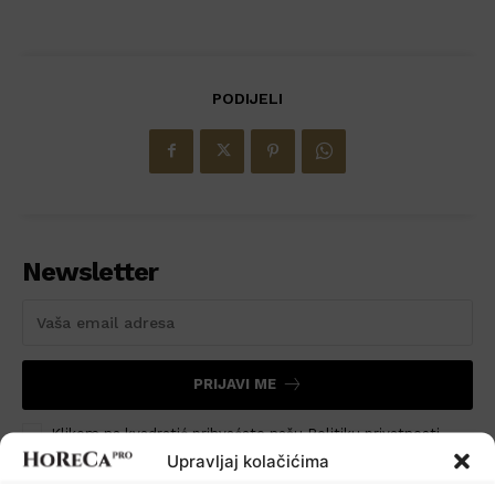
PODIJELI
Newsletter
PRIJAVI ME
Klikom na kvadratić prihvaćate našu Politiku privatnosti
Upravljaj kolačićima