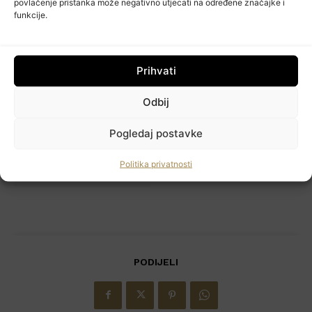
povlačenje pristanka može negativno utjecati na određene značajke i
funkcije.
TAGOVI
Bernard Korak
Dubravkin put
METRO Hrvatska
Prihvati
Tibor Valinčić
Igor Kotaran
Tino Sinožić
Navis
Odbij
Previous article
Next article
Aminess postaje prva
Pjenušac s pogledom na
Pogledaj postavke
hrvatska hospitality
brege: Zašto ovog lipnja
platforma koja hotelima
treba posjetiti Hrvatsko
omogućava sigurno i
zagorje
Politika privatnosti
uspješno poslovanje
HoReCa PRO
Učlanite se
Moj račun
Politika privatnosti
PODIJELI