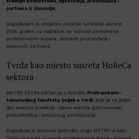
srednjih poduzetnika, ugostitelja, proizvođača i
partnera iz Slavonije
.
Događanjem je obilježen početak turističke sezone
2026. godine, uz naglasak na važnost povezivanja
profesionalnih kupaca, domaćih proizvođača i
poslovnih partnera.
Tvrđa kao mjesto susreta HoReCa
sektora
METRO EXTRA održan je u dvorištu
Prehrambeno-
tehnološkog fakulteta Osijek u Tvrđi
, koje je na jedan
dan postalo središnje mjesto susreta gastronomije,
poduzetništva i poslovnog umrežavanja.
Događanje je ponovno potvrdilo ulogu METRO-a kao
platforme koja povezuje profesionalne kupce, domaće