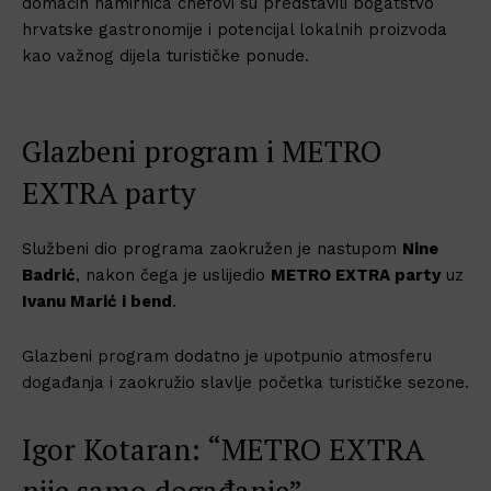
domaćih namirnica chefovi su predstavili bogatstvo
hrvatske gastronomije i potencijal lokalnih proizvoda
kao važnog dijela turističke ponude.
Glazbeni program i METRO
EXTRA party
Službeni dio programa zaokružen je nastupom
Nine
Badrić
, nakon čega je uslijedio
METRO EXTRA party
uz
Ivanu Marić i bend
.
Glazbeni program dodatno je upotpunio atmosferu
događanja i zaokružio slavlje početka turističke sezone.
Igor Kotaran: “METRO EXTRA
nije samo događanje”