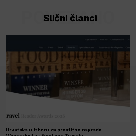
POVEZANO
Slični članci
Hrvatska u izboru za prestižne nagrade
Wanderlusta i Food and Travela