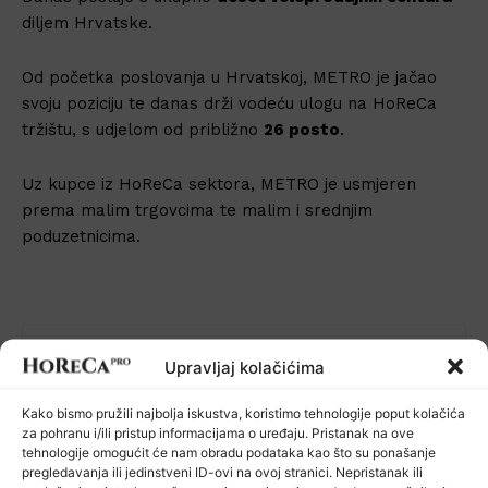
diljem Hrvatske.
Od početka poslovanja u Hrvatskoj, METRO je jačao
svoju poziciju te danas drži vodeću ulogu na HoReCa
tržištu, s udjelom od približno
26 posto
.
Uz kupce iz HoReCa sektora, METRO je usmjeren
prema malim trgovcima te malim i srednjim
poduzetnicima.
HoReCa PRO
Upravljaj kolačićima
http://www.horecapro.hr
Kako bismo pružili najbolja iskustva, koristimo tehnologije poput kolačića
HoReCa PRO je vaš pouzdan izvor vijesti,
za pohranu i/ili pristup informacijama o uređaju. Pristanak na ove
analiza i trendova koji oblikuju HoReCa
tehnologije omogućit će nam obradu podataka kao što su ponašanje
pregledavanja ili jedinstveni ID-ovi na ovoj stranici. Nepristanak ili
sektor.