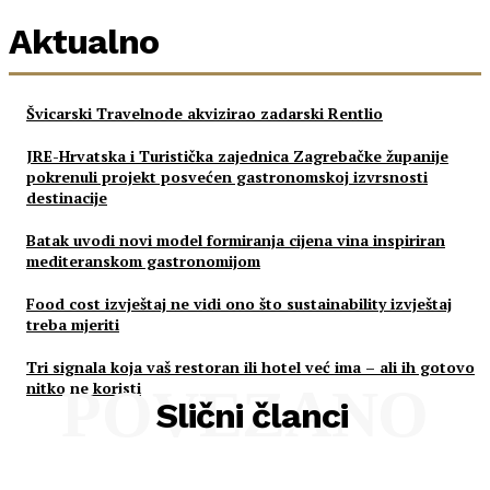
Aktualno
Švicarski Travelnode akvizirao zadarski Rentlio
JRE-Hrvatska i Turistička zajednica Zagrebačke županije
pokrenuli projekt posvećen gastronomskoj izvrsnosti
destinacije
Batak uvodi novi model formiranja cijena vina inspiriran
mediteranskom gastronomijom
Food cost izvještaj ne vidi ono što sustainability izvještaj
treba mjeriti
Tri signala koja vaš restoran ili hotel već ima – ali ih gotovo
nitko ne koristi
POVEZANO
Slični članci