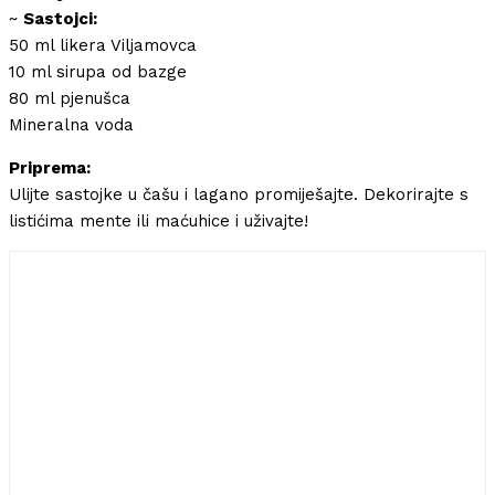
~
Sastojci:
50 ml likera Viljamovca
10 ml sirupa od bazge
80 ml pjenušca
Mineralna voda
Priprema:
Ulijte sastojke u čašu i lagano promiješajte. Dekorirajte s
listićima mente ili maćuhice i uživajte!