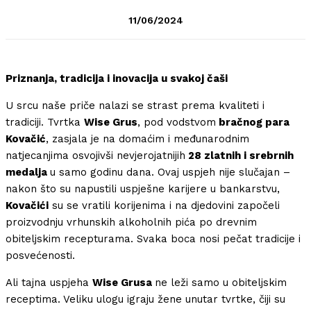
11/06/2024
Priznanja, tradicija i inovacija u svakoj čaši
U srcu naše priče nalazi se strast prema kvaliteti i
tradiciji. Tvrtka
Wise Grus
, pod vodstvom
bračnog para
Kovačić
, zasjala je na domaćim i međunarodnim
natjecanjima osvojivši nevjerojatnijih
28 zlatnih i srebrnih
medalja
u samo godinu dana. Ovaj uspjeh nije slučajan –
nakon što su napustili uspješne karijere u bankarstvu,
Kovačići
su se vratili korijenima i na djedovini započeli
proizvodnju vrhunskih alkoholnih pića po drevnim
obiteljskim recepturama. Svaka boca nosi pečat tradicije i
posvećenosti.
Ali tajna uspjeha
Wise Grusa
ne leži samo u obiteljskim
receptima. Veliku ulogu igraju žene unutar tvrtke, čiji su