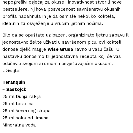
nepogrešivi osjećaj za okuse i inovativnost stvorili nove
bestsellere. Njihova posvećenost savršenstvu okusnih
profila nadahnula ih je da osmisle nekoliko koktela,
idealnih za osvježenje u vrućim ljetnim noćima.
Bilo da se opuštate uz bazen, organizirate ljetnu zabavu ili
jednostavno želite uživati u savršenom piću, ovi kokteli
donose djelić magije
Wise Grusa
ravno u vašu čašu. U
nastavku donosimo tri jednostavna recepta koji će vas
oduševiti svojom aromom i osvježavajućim okusom.
Uživajte!
Teranquin
~
Sastojci:
25 ml Dunja rakija
25 ml teranina
25 ml šećernog sirupa
25 ml soka od limuna
Mineralna voda