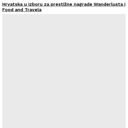
Hrvatska u izboru za prestižne nagrade Wanderlusta i
Food and Travela
HoReCa PRO
-
30/07/2026
Švicarski Travelnode akvizirao zadarski Rentlio
HoReCa PRO
-
24/07/2026
Imenovan novi Nadzorni odbor Liburnia Riviera Hotela
HoReCa PRO
-
23/07/2026
Restoran Tomassino osvojio četiri prestižne nagrade
Haute Grandeur Global Awards 2026
HoReCa PRO
-
23/07/2026