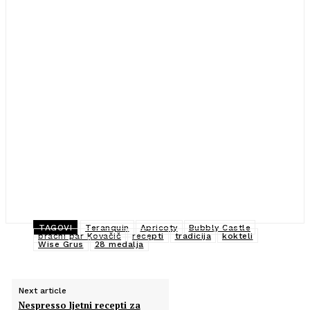
TAGOVI
Teranquin
Apricoty
Bubbly Castle
bračni par Kovačič
recepti
tradicija
kokteli
Wise Grus
28 medalja
Next article
Nespresso ljetni recepti za