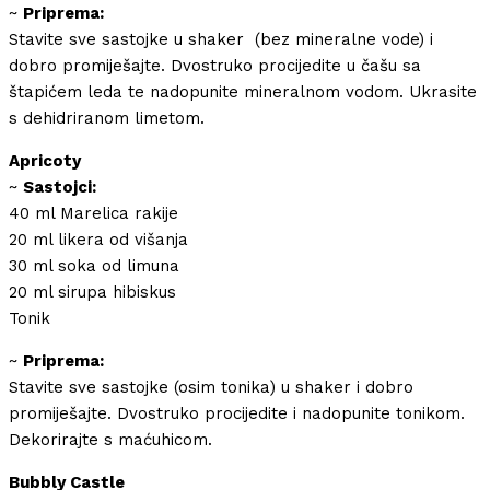
~
Priprema:
Stavite sve sastojke u shaker (bez mineralne vode) i
dobro promiješajte. Dvostruko procijedite u čašu sa
štapićem leda te nadopunite mineralnom vodom. Ukrasite
s dehidriranom limetom.
Apricoty
~
Sastojci:
40 ml Marelica rakije
20 ml likera od višanja
30 ml soka od limuna
20 ml sirupa hibiskus
Tonik
~
Priprema:
Stavite sve sastojke (osim tonika) u shaker i dobro
promiješajte. Dvostruko procijedite i nadopunite tonikom.
Dekorirajte s maćuhicom.
Bubbly Castle