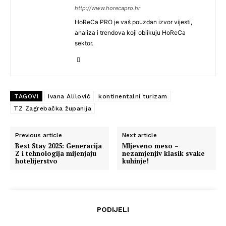
http://www.horecapro.hr
HoReCa PRO je vaš pouzdan izvor vijesti,
analiza i trendova koji oblikuju HoReCa
sektor.
TAGOVI
Ivana Alilović
kontinentalni turizam
TZ Zagrebačka županija
Previous article
Next article
Best Stay 2025: Generacija
Mljeveno meso –
Z i tehnologija mijenjaju
nezamjenjiv klasik svake
hotelijerstvo
kuhinje!
PODIJELI