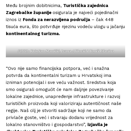
Među brojnim dobitnicima,
Turistička zajednica
Zagrebačke županije
osigurala je najveći pojedinačni
iznos iz
Fonda za nerazvijena područja
– čak 448
tisuća eura, što potvrđuje njezinu vodeću ulogu u jačanju
kontinentalnog turizma.
FOTO:
Kristjan Staničić
,
Ivana Alilović i Tonči Glavina
“Ovo nije samo financijska potpora, već i snažna
potvrda da kontinentalni turizam u Hrvatskoj ima
izniman potencijal i sve veću važnost. Sredstva koja
smo osigurali omogućit će nam daljnje povezivanje
lokalne zajednice, unapređenje infrastrukture i razvoj
turističkih proizvoda koji valoriziraju autentičnost naše
regije. Naš cilj je stvoriti sadržaje koji ne samo da
privlače goste, već i stvaraju dodanu vrijednost za
lokalno stanovništvo i gospodarstvo”,
izjavila je