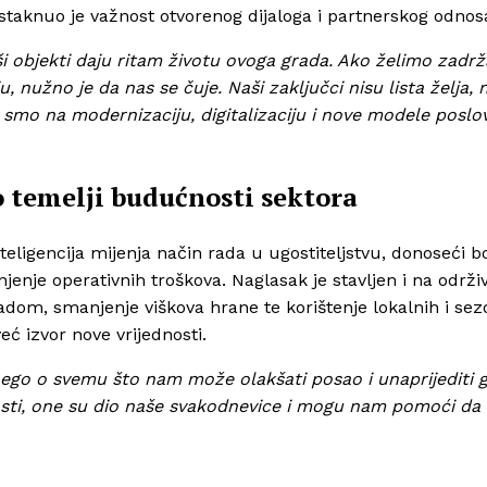
istaknuo je važnost otvorenog dijaloga i partnerskog odnos
aši objekti daju ritam životu ovoga grada. Ako želimo zadrž
, nužno je da nas se čuje. Naši zaključci nisu lista želja, 
i smo na modernizaciju, digitalizaciju i nove modele poslo
o temelji budućnosti sektora
ligencija mijenja način rada u ugostiteljstvu, donoseći bo
jenje operativnih troškova. Naglasak je stavljen i na održi
dom, smanjenje viškova hrane te korištenje lokalnih i sez
eć izvor nove vrijednosti.
nego o svemu što nam može olakšati posao i unaprijediti g
nosti, one su dio naše svakodnevice i mogu nam pomoći da