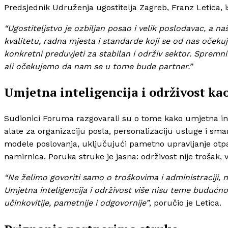
Predsjednik Udruženja ugostitelja Zagreb, Franz Letica, 
“Ugostiteljstvo je ozbiljan posao i velik poslodavac, a n
kvalitetu, radna mjesta i standarde koji se od nas očekuju
konkretni preduvjeti za stabilan i održiv sektor. Spremn
ali očekujemo da nam se u tome bude partner.”
Umjetna inteligencija i održivost ka
Sudionici Foruma razgovarali su o tome kako umjetna inte
alate za organizaciju posla, personalizaciju usluge i sman
modele poslovanja, uključujući pametno upravljanje otpa
namirnica. Poruka struke je jasna: održivost nije trošak, v
“Ne želimo govoriti samo o troškovima i administraciji, 
Umjetna inteligencija i održivost više nisu teme buduć
učinkovitije, pametnije i odgovornije”
, poručio je Letica.