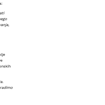
a:
ati
nego
vanja,
lje
ve
onskih
a.
 radimo