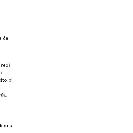
e će
dredi
m
što bi
nja.
akon o