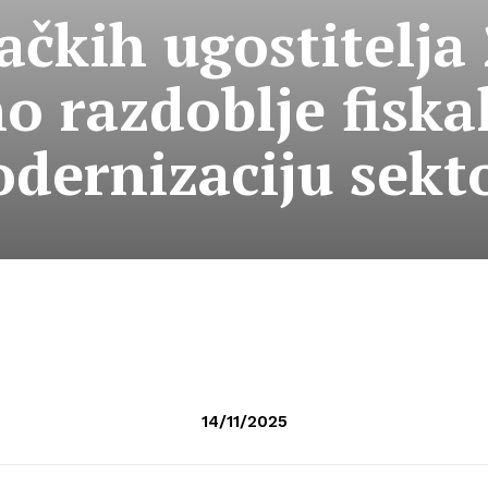
čkih ugostitelja 
o razdoblje fiskal
dernizaciju sekt
14/11/2025