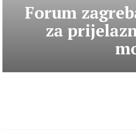
Forum zagreba
za prijelazn
mo