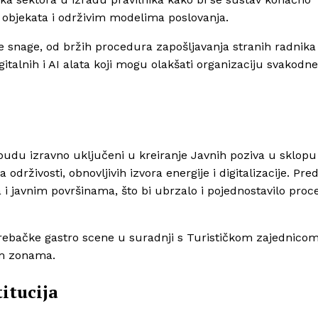
objekata i održivim modelima poslovanja.
 snage, od bržih procedura zapošljavanja stranih radnika
igitalnih i AI alata koji mogu olakšati organizaciju svakodn
 budu izravno uključeni u kreiranje Javnih poziva u sklopu
rživosti, obnovljivih izvora energije i digitalizacije. Pre
 i javnim površinama, što bi ubrzalo i pojednostavilo proc
rebačke gastro scene u suradnji s Turističkom zajednico
im zonama.
titucija