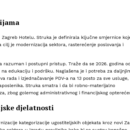
cijama
Zagreb Hotelu. Struka je definirala ključne smjernice koj
cilj je modernizacija sektora, rasterećenje poslovanja i
eva razuman i postupni pristup. Traže da se 2026. godina o
na edukaciju i podršku. Naglašena je i potreba za daljnji
 rada i izjednačavanje PDV-a na 13 posto za sve usluge, 
aposlenika. Struka smatra i da bi robno-materijalno
za, zbog golemog administrativnog i financijskog optereće
jske djelatnosti
izacije kategorizacije ugostiteljskih objekata kroz novi Z
nika sektora u izradu pravilnika kako bi se sustav konačno