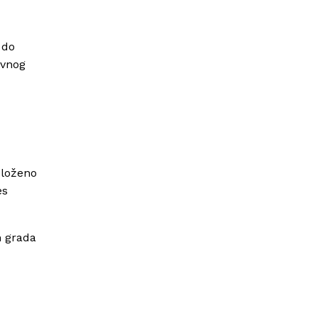
 do
evnog
dloženo
es
m grada