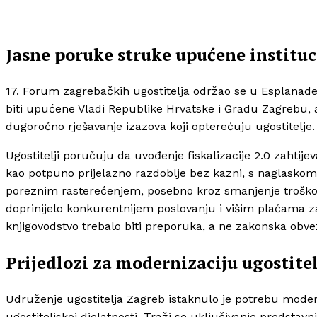
Jasne poruke struke upućene institu
17. Forum zagrebačkih ugostitelja održao se u Esplanade 
biti upućene Vladi Republike Hrvatske i Gradu Zagrebu, a 
dugoročno rješavanje izazova koji opterećuju ugostitelje.
Ugostitelji poručuju da uvođenje fiskalizacije 2.0 zahtij
kao potpuno prijelazno razdoblje bez kazni, s naglaskom 
poreznim rasterećenjem, posebno kroz smanjenje troškova
doprinijelo konkurentnijem poslovanju i višim plaćama z
knjigovodstvo trebalo biti preporuka, a ne zakonska obve
Prijedlozi za modernizaciju ugostitel
Udruženje ugostitelja Zagreb istaknulo je potrebu modern
ugostiteljskoj djelatnosti. Traži se uključivanje predstav