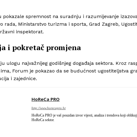
 su pokazale spremnost na suradnju i razumijevanje izazov
 rada, Ministarstvo turizma i sporta, Grad Zagreb, Ugostit
Državni inspektorat.
ja i pokretač promjena
ju ulogu najvažnijeg godišnjeg događaja sektora. Kroz ras
tiscima, Forum je pokazao da se budućnost ugostiteljstva gr
ija i zajednice.
HoReCa PRO
http://www.horecapro.hr
HoReCa PRO je vaš pouzdan izvor vijesti, analiza i trendova koji obliku
HoReCa sektor.