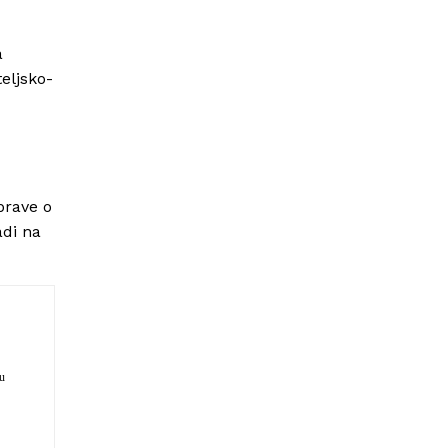
a
eljsko-
prave o
adi na
ju