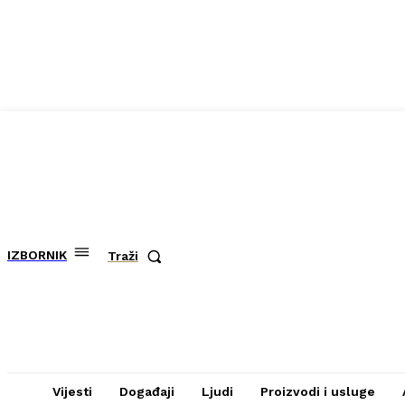
IZBORNIK
Traži
Vijesti
Događaji
Ljudi
Proizvodi i usluge