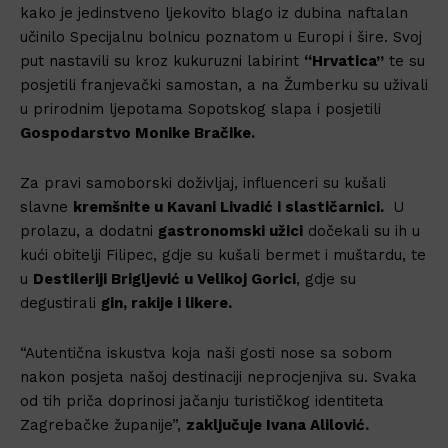
kako je jedinstveno ljekovito blago iz dubina naftalan
učinilo Specijalnu bolnicu poznatom u Europi i šire. Svoj
put nastavili su kroz kukuruzni labirint
“Hrvatica”
te su
posjetili franjevački samostan, a na Žumberku su uživali
u prirodnim ljepotama Sopotskog slapa i posjetili
Gospodarstvo Monike Bračike.
Za pravi samoborski doživljaj, influenceri su kušali
slavne
kremšnite u Kavani Livadić i slastičarnici.
U
prolazu, a dodatni
gastronomski užici
dočekali su ih u
kući obitelji Filipec, gdje su kušali bermet i muštardu, te
u
Destileriji Brigljević u Velikoj Gorici
, gdje su
degustirali
gin, rakije i likere.
“Autentična iskustva koja naši gosti nose sa sobom
nakon posjeta našoj destinaciji neprocjenjiva su. Svaka
od tih priča doprinosi jačanju turističkog identiteta
Zagrebačke županije”,
zaključuje Ivana Alilović.