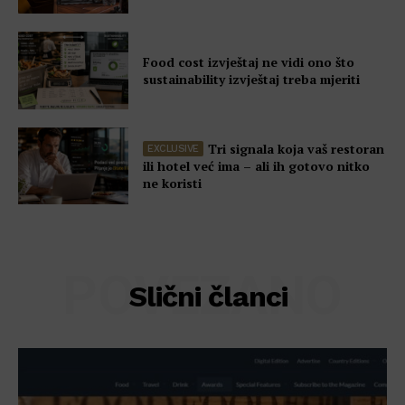
Učlanite se
Moj račun
Politika privatnosti
Food cost izvještaj ne vidi ono što
sustainability izvještaj treba mjeriti
Tri signala koja vaš restoran
ili hotel već ima – ali ih gotovo nitko
ne koristi
POVEZANO
Slični članci