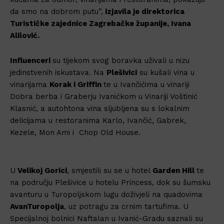
da smo na dobrom putu”,
izjavila je direktorica
Turističke zajednice Zagrebačke županije, Ivana
Alilović.
Influenceri
su tijekom svog boravka uživali u nizu
jedinstvenih iskustava. Na
Plešivici
su kušali vina u
vinarijama
Korak i Griffin
te u Ivančićima u vinariji
Dobra berba i Graberju Ivanićkom u Vinariji Voštinić
Klasnić, a autohtona vina sljubljena su s lokalnim
delicijama u restoranima Karlo, Ivančić, Gabrek,
Kezele, Mon Ami i Chop Old House.
U
Velikoj Gorici
, smjestili su se u hotel
Garden Hill
te
na području Plešivice u hotelu Princess, dok su šumsku
avanturu u Turopoljskom lugu doživjeli na quadovima
AvanTuropolja
, uz potragu za crnim tartufima. U
Specijalnoj bolnici Naftalan u Ivanić-Gradu saznali su