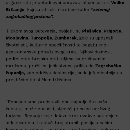
organizirala je petodnevni boravak influencera iz
Velike
Britanije
, koji su istražili čarobne kutke
“zelenog
zagrebačkog prstena”.
Tijekom svog putovanja, posjetili su
Plešivicu, Prigorje,
Moslavinu, Turopolje, Žumberak,
gdje su upoznali
životni stil, kulturne specifičnosti te bogatu eno-
gastronomsku ponudu ovog kraja. Njihovi dojmovi,
podijeljeni s brojnim pratiteljima na društvenim
mrežama, pružili su jedinstvenu priliku da
Zagrebačka
županija,
kao održiva destinacija, bude još prisutnija na
prestižnim turističkim tržištima.
“Ponosno smo predstavili ono najbolje što naša
županija može ponuditi, sljedeći principe održivog
turizma. Reakcije koje dolaze kroz ovakve suradnje s
influencerima, i rastući broj stranih gostiju u našim
kućama za odmor, vinarijama i restoranima, pokazuju