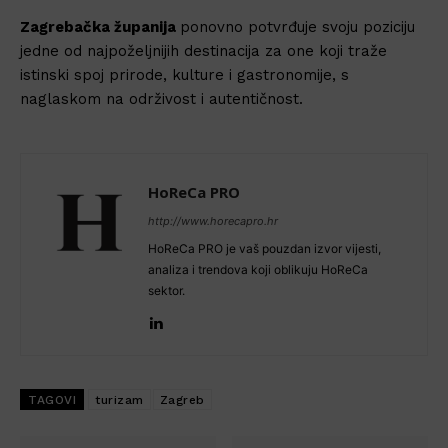
Zagrebačka županija
ponovno potvrđuje svoju poziciju
jedne od najpoželjnijih destinacija za one koji traže
istinski spoj prirode, kulture i gastronomije, s
naglaskom na održivost i autentičnost.
HoReCa PRO
http://www.horecapro.hr
HoReCa PRO je vaš pouzdan izvor vijesti,
analiza i trendova koji oblikuju HoReCa
sektor.
TAGOVI
turizam
Zagreb