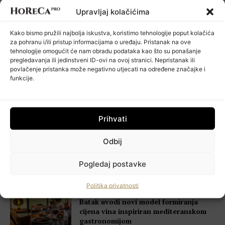
PRIJAVI ME
Upravljaj kolačićima
Klikom na kvadratić prihvaćate našu Politiku privatnosti
Kako bismo pružili najbolja iskustva, koristimo tehnologije poput kolačića
za pohranu i/ili pristup informacijama o uređaju. Pristanak na ove
Aktualno
tehnologije omogućit će nam obradu podataka kao što su ponašanje
pregledavanja ili jedinstveni ID-ovi na ovoj stranici. Nepristanak ili
povlačenje pristanka može negativno utjecati na određene značajke i
funkcije.
Švicarski Travelnode akvizirao
zadarski Rentlio
Prihvati
Odbij
JRE-Hrvatska i Turistička zajednica
Zagrebačke županije pokrenuli projekt
posvećen gastronomskoj izvrsnosti
Pogledaj postavke
destinacije
Politika privatnosti
HoReCa PRO
Batak uvodi novi model formiranja
cijena vina inspiriran mediteranskom
gastronomijom