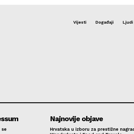
Vijesti
Događaji
Ljudi
essum
Najnovije objave
 se
Hrvatska u izboru za prestižne nagra