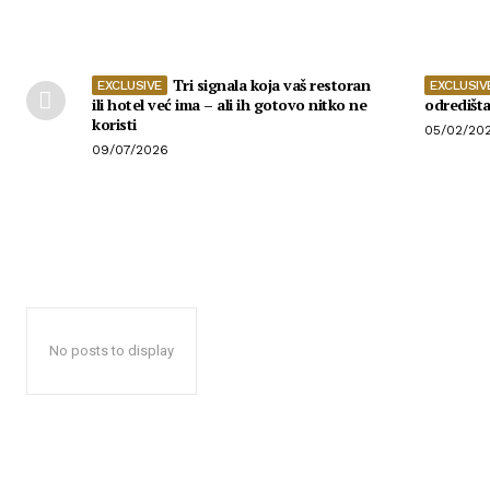
Tri signala koja vaš restoran
ili hotel već ima – ali ih gotovo nitko ne
odredišt
koristi
05/02/20
09/07/2026
No posts to display