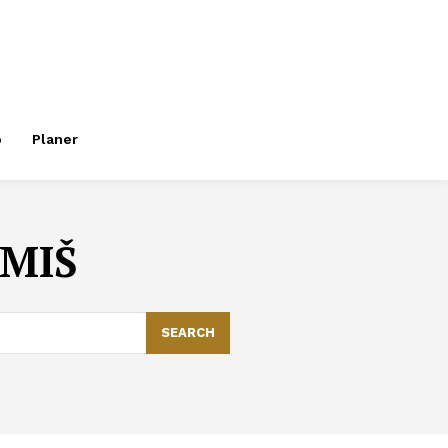
o
Planer
OMIŠ
SEARCH