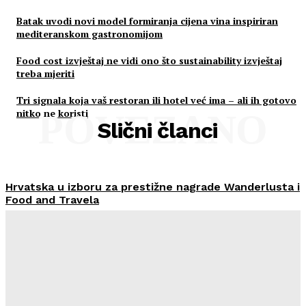
Batak uvodi novi model formiranja cijena vina inspiriran
mediteranskom gastronomijom
Food cost izvještaj ne vidi ono što sustainability izvještaj
treba mjeriti
Tri signala koja vaš restoran ili hotel već ima – ali ih gotovo
nitko ne koristi
POVEZANO
Slični članci
Hrvatska u izboru za prestižne nagrade Wanderlusta i
Food and Travela
HoReCa PRO
-
30/07/2026
Švicarski Travelnode akvizirao zadarski Rentlio
HoReCa PRO
-
24/07/2026