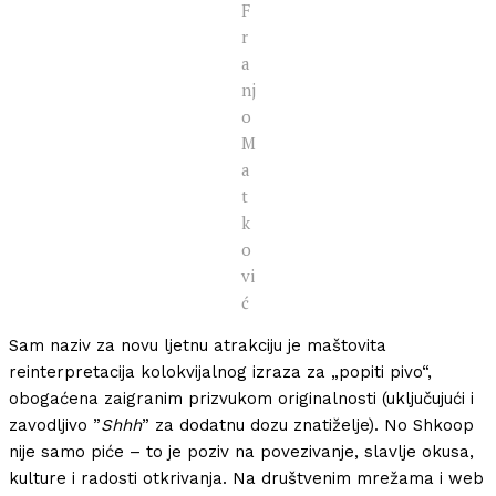
F
r
a
nj
o
M
a
t
k
o
vi
ć
Sam naziv za novu ljetnu atrakciju je maštovita
reinterpretacija kolokvijalnog izraza za „popiti pivo“,
obogaćena zaigranim prizvukom originalnosti (uključujući i
zavodljivo ”
Shhh
” za dodatnu dozu znatiželje). No Shkoop
nije samo piće – to je poziv na povezivanje, slavlje okusa,
kulture i radosti otkrivanja. Na društvenim mrežama i web