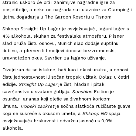
stranici uskoro će biti i zanimljive nagradne igre za
posjetitelje, a neke od nagrada su i ulaznice za Glamping i
ljetna događanja u The Garden Resortu u Tisnom.
Shkoop Straight Up Lager je osvježavajući, lagani lager s
4% alkohola, skuhan za festivalsku atmosferu. Pilsner
slad pruža čistu osnovu, Munich slad dodaje suptilnu
dubinu, a plemeniti hmeljevi donose bezvremenski,
uravnotežen okus. Savršen za lagano uživanje.
Dizajniran da se istakne, baš kao i okusi unutra, a donosi
čistu jednostavnost ili sočan tropski užitak. Dolazi u četiri
edicije.
Straight Up Lager
je čist, hladan i pitak,
savršenstvo u svakom gutljaju.
Sunshine
Edition je
osunčani ananas koji pleše sa živahnom koricom
limuna.
Tropski zaokret
je sočna slatkoća ružičaste guave
koja se susreće s okusom limete, a
Shkoop NØ
spaja
osvježavajuću hrskavost i odvažnu jasnoću s 0,0%
alkohola.