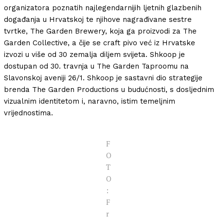
organizatora poznatih najlegendarnijih ljetnih glazbenih
događanja u Hrvatskoj te njihove nagrađivane sestre
tvrtke, The Garden Brewery, koja ga proizvodi za The
Garden Collective, a čije se craft pivo već iz Hrvatske
izvozi u više od 30 zemalja diljem svijeta. Shkoop je
dostupan od 30. travnja u The Garden Taproomu na
Slavonskoj aveniji 26/1. Shkoop je sastavni dio strategije
brenda The Garden Productions u budućnosti, s dosljednim
vizualnim identitetom i, naravno, istim temeljnim
vrijednostima.
F
O
T
O
:
F
r