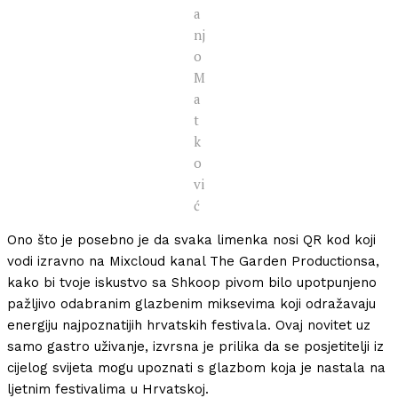
a
nj
o
M
a
t
k
o
vi
ć
Ono što je posebno je da svaka limenka nosi QR kod koji
vodi izravno na Mixcloud kanal The Garden Productionsa,
kako bi tvoje iskustvo sa Shkoop pivom bilo upotpunjeno
pažljivo odabranim glazbenim miksevima koji odražavaju
energiju najpoznatijih hrvatskih festivala. Ovaj novitet uz
samo gastro uživanje, izvrsna je prilika da se posjetitelji iz
cijelog svijeta mogu upoznati s glazbom koja je nastala na
ljetnim festivalima u Hrvatskoj.