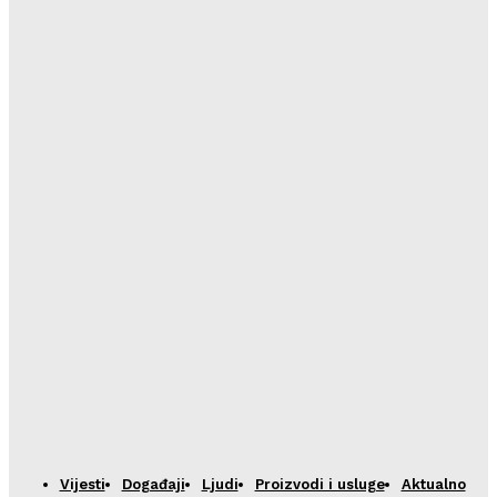
Imenovan novi Nadzorni odbor Liburnia Riviera Hotela
HoReCa PRO
-
23/07/2026
Restoran Tomassino osvojio četiri prestižne nagrade
Haute Grandeur Global Awards 2026
HoReCa PRO
-
23/07/2026
Vijesti
Događaji
Ljudi
Proizvodi i usluge
Aktualno