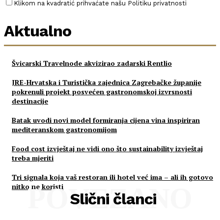
Klikom na kvadratić prihvaćate našu Politiku privatnosti
Aktualno
Švicarski Travelnode akvizirao zadarski Rentlio
JRE-Hrvatska i Turistička zajednica Zagrebačke županije
pokrenuli projekt posvećen gastronomskoj izvrsnosti
destinacije
Batak uvodi novi model formiranja cijena vina inspiriran
mediteranskom gastronomijom
Food cost izvještaj ne vidi ono što sustainability izvještaj
treba mjeriti
Tri signala koja vaš restoran ili hotel već ima – ali ih gotovo
nitko ne koristi
POVEZANO
Slični članci