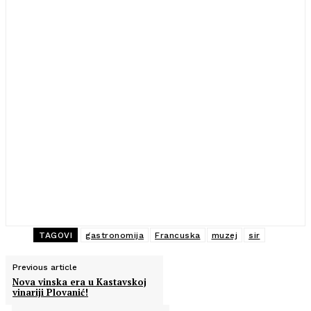
TAGOVI
gastronomija
Francuska
muzej
sir
Previous article
Nova vinska era u Kastavskoj
vinariji Plovanić!