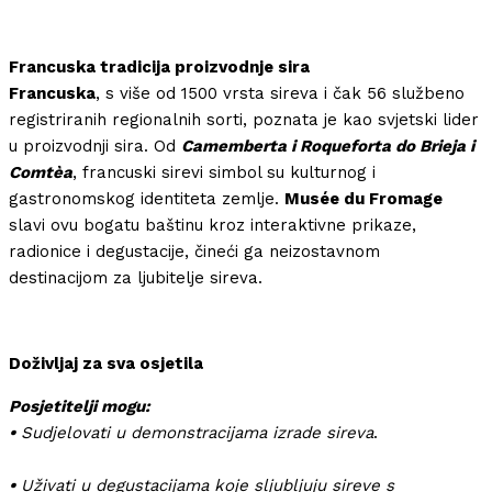
Francuska tradicija proizvodnje sira
Francuska
, s više od 1500 vrsta sireva i čak 56 službeno
registriranih regionalnih sorti, poznata je kao svjetski lider
u proizvodnji sira. Od
Camemberta i Roqueforta do Brieja i
Comtèa
, francuski sirevi simbol su kulturnog i
gastronomskog identiteta zemlje.
Musée du Fromage
slavi ovu bogatu baštinu kroz interaktivne prikaze,
radionice i degustacije, čineći ga neizostavnom
destinacijom za ljubitelje sireva.
Doživljaj za sva osjetila
Posjetitelji mogu:
•
Sudjelovati u demonstracijama izrade sireva
.
•
Uživati u degustacijama koje sljubljuju sireve s