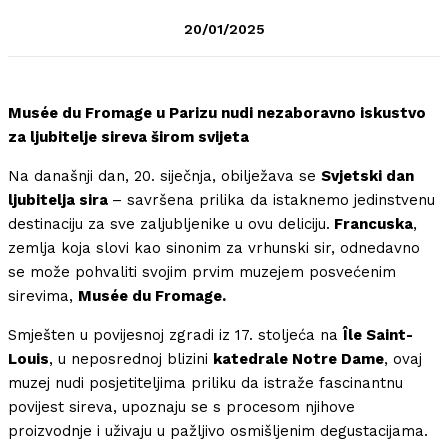
20/01/2025
Musée du Fromage u Parizu nudi nezaboravno iskustvo
za ljubitelje sireva širom svijeta
Na današnji dan, 20. siječnja, obilježava se
Svjetski dan
ljubitelja sira
– savršena prilika da istaknemo jedinstvenu
destinaciju za sve zaljubljenike u ovu deliciju.
Francuska
,
zemlja koja slovi kao sinonim za vrhunski sir, odnedavno
se može pohvaliti svojim prvim muzejem posvećenim
sirevima,
Musée du Fromage.
Smješten u povijesnoj zgradi iz 17. stoljeća na
Île Saint-
Louis
, u neposrednoj blizini
katedrale Notre Dame
, ovaj
muzej nudi posjetiteljima priliku da istraže fascinantnu
povijest sireva, upoznaju se s procesom njihove
proizvodnje i uživaju u pažljivo osmišljenim degustacijama.