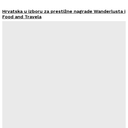
Hrvatska u izboru za prestižne nagrade Wanderlusta i
Food and Travela
HoReCa PRO
-
30/07/2026
Švicarski Travelnode akvizirao zadarski Rentlio
HoReCa PRO
-
24/07/2026
Imenovan novi Nadzorni odbor Liburnia Riviera Hotela
HoReCa PRO
-
23/07/2026
Restoran Tomassino osvojio četiri prestižne nagrade
Haute Grandeur Global Awards 2026
HoReCa PRO
-
23/07/2026