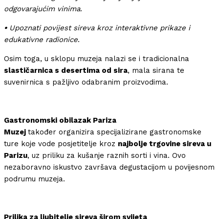
odgovarajućim vinima
.
•
Upoznati povijest sireva kroz interaktivne prikaze i
edukativne radionice
.
Osim toga, u sklopu muzeja nalazi se i tradicionalna
slastičarnica s desertima od sira
, mala sirana te
suvenirnica s pažljivo odabranim proizvodima.
Gastronomski obilazak Pariza
Muzej
također organizira specijalizirane gastronomske
ture koje vode posjetitelje kroz
najbolje trgovine sireva u
Parizu
, uz priliku za kušanje raznih sorti i vina. Ovo
nezaboravno iskustvo završava degustacijom u povijesnom
podrumu muzeja.
Prilika za ljubitelje sireva širom svijeta