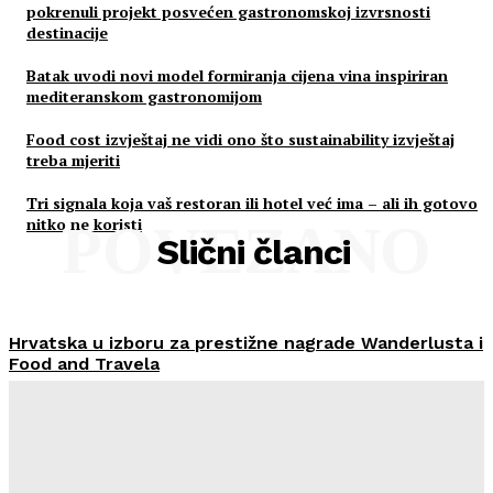
pokrenuli projekt posvećen gastronomskoj izvrsnosti
destinacije
Batak uvodi novi model formiranja cijena vina inspiriran
mediteranskom gastronomijom
Food cost izvještaj ne vidi ono što sustainability izvještaj
treba mjeriti
Tri signala koja vaš restoran ili hotel već ima – ali ih gotovo
nitko ne koristi
POVEZANO
Slični članci
Hrvatska u izboru za prestižne nagrade Wanderlusta i
Food and Travela
HoReCa PRO
-
30/07/2026
Švicarski Travelnode akvizirao zadarski Rentlio