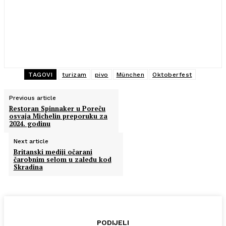
TAGOVI
turizam
pivo
München
Oktoberfest
Previous article
Restoran Spinnaker u Poreču
osvaja Michelin preporuku za
2024. godinu
Next article
Britanski mediji očarani
čarobnim selom u zaleđu kod
Skradina
PODIJELI