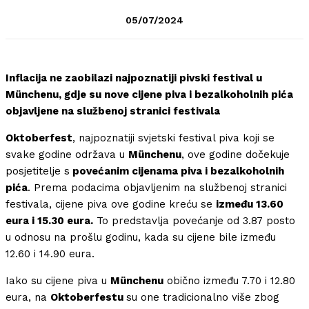
05/07/2024
Inflacija ne zaobilazi najpoznatiji pivski festival u
Münchenu, gdje su nove cijene piva i bezalkoholnih pića
objavljene na službenoj stranici festivala
Oktoberfest
, najpoznatiji svjetski festival piva koji se
svake godine održava u
Münchenu
, ove godine dočekuje
posjetitelje s
povećanim cijenama piva i bezalkoholnih
pića
. Prema podacima objavljenim na službenoj stranici
festivala, cijene piva ove godine kreću se
između 13.60
eura i 15.30 eura.
To predstavlja povećanje od 3.87 posto
u odnosu na prošlu godinu, kada su cijene bile između
12.60 i 14.90 eura.
Iako su cijene piva u
Münchenu
obično između 7.70 i 12.80
eura, na
Oktoberfestu
su one tradicionalno više zbog