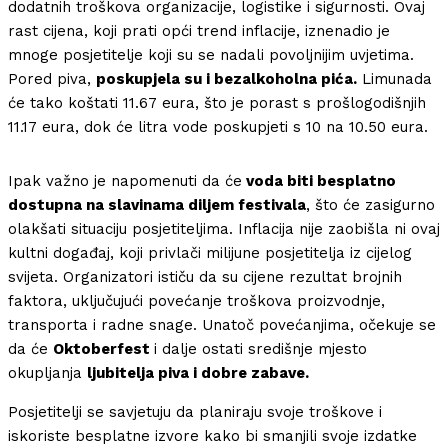
dodatnih troškova organizacije, logistike i sigurnosti. Ovaj
rast cijena, koji prati opći trend inflacije, iznenadio je
mnoge posjetitelje koji su se nadali povoljnijim uvjetima.
Pored piva,
poskupjela su i bezalkoholna pića.
Limunada
će tako koštati 11.67 eura, što je porast s prošlogodišnjih
11.17 eura, dok će litra vode poskupjeti s 10 na 10.50 eura.
Ipak važno je napomenuti da će
voda biti besplatno
dostupna na slavinama diljem festivala
, što će zasigurno
olakšati situaciju posjetiteljima. Inflacija nije zaobišla ni ovaj
kultni događaj, koji privlači milijune posjetitelja iz cijelog
svijeta. Organizatori ističu da su cijene rezultat brojnih
faktora, uključujući povećanje troškova proizvodnje,
transporta i radne snage. Unatoč povećanjima, očekuje se
da će
Oktoberfest
i dalje ostati središnje mjesto
okupljanja
ljubitelja piva i dobre zabave.
Posjetitelji se savjetuju da planiraju svoje troškove i
iskoriste besplatne izvore kako bi smanjili svoje izdatke