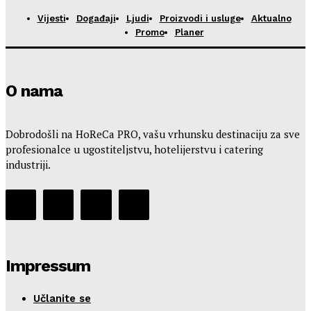
Vijesti
Događaji
Ljudi
Proizvodi i usluge
Aktualno
Promo
Planer
O nama
Dobrodošli na HoReCa PRO, vašu vrhunsku destinaciju za sve
profesionalce u ugostiteljstvu, hotelijerstvu i catering
industriji.
Impressum
Učlanite se