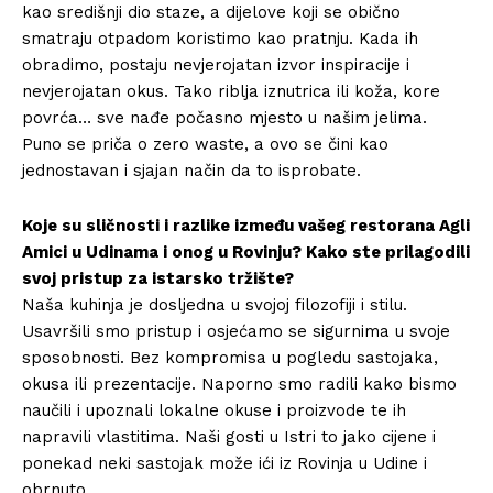
kao središnji dio staze, a dijelove koji se obično
smatraju otpadom koristimo kao pratnju. Kada ih
obradimo, postaju nevjerojatan izvor inspiracije i
nevjerojatan okus. Tako riblja iznutrica ili koža, kore
povrća… sve nađe počasno mjesto u našim jelima.
Puno se priča o zero waste, a ovo se čini kao
jednostavan i sjajan način da to isprobate.
Koje su sličnosti i razlike između vašeg restorana Agli
Amici u Udinama i onog u Rovinju? Kako ste prilagodili
svoj pristup za istarsko tržište?
Naša kuhinja je dosljedna u svojoj filozofiji i stilu.
Usavršili smo pristup i osjećamo se sigurnima u svoje
sposobnosti. Bez kompromisa u pogledu sastojaka,
okusa ili prezentacije. Naporno smo radili kako bismo
naučili i upoznali lokalne okuse i proizvode te ih
napravili vlastitima. Naši gosti u Istri to jako cijene i
ponekad neki sastojak može ići iz Rovinja u Udine i
obrnuto.