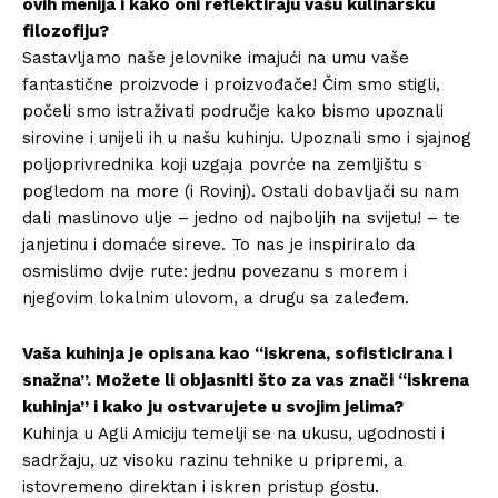
ovih menija i kako oni reflektiraju vašu kulinarsku
filozofiju?
Sastavljamo naše jelovnike imajući na umu vaše
fantastične proizvode i proizvođače! Čim smo stigli,
počeli smo istraživati ​​područje kako bismo upoznali
sirovine i unijeli ih u našu kuhinju. Upoznali smo i sjajnog
poljoprivrednika koji uzgaja povrće na zemljištu s
pogledom na more (i Rovinj). Ostali dobavljači su nam
dali maslinovo ulje – jedno od najboljih na svijetu! – te
janjetinu i domaće sireve. To nas je inspiriralo da
osmislimo dvije rute: jednu povezanu s morem i
njegovim lokalnim ulovom, a drugu sa zaleđem.
Vaša kuhinja je opisana kao “iskrena, sofisticirana i
snažna”. Možete li objasniti što za vas znači “iskrena
kuhinja” i kako ju ostvarujete u svojim jelima?
Kuhinja u Agli Amiciju temelji se na ukusu, ugodnosti i
sadržaju, uz visoku razinu tehnike u pripremi, a
istovremeno direktan i iskren pristup gostu.