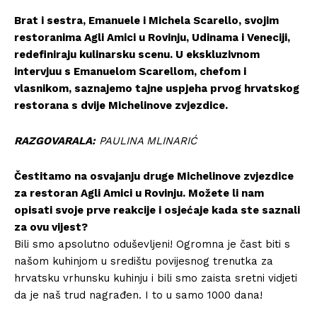
Brat i sestra, Emanuele i Michela Scarello, svojim
restoranima Agli Amici u Rovinju, Udinama i Veneciji,
redefiniraju kulinarsku scenu. U ekskluzivnom
intervjuu s Emanuelom Scarellom, chefom i
vlasnikom, saznajemo tajne uspjeha prvog hrvatskog
restorana s dvije Michelinove zvjezdice.
RAZGOVARALA:
PAULINA MLINARIĆ
Čestitamo na osvajanju druge Michelinove zvjezdice
za restoran Agli Amici u Rovinju. Možete li nam
opisati svoje prve reakcije i osjećaje kada ste saznali
za ovu vijest?
Bili smo apsolutno oduševljeni! Ogromna je čast biti s
našom kuhinjom u središtu povijesnog trenutka za
hrvatsku vrhunsku kuhinju i bili smo zaista sretni vidjeti
da je naš trud nagrađen. I to u samo 1000 dana!