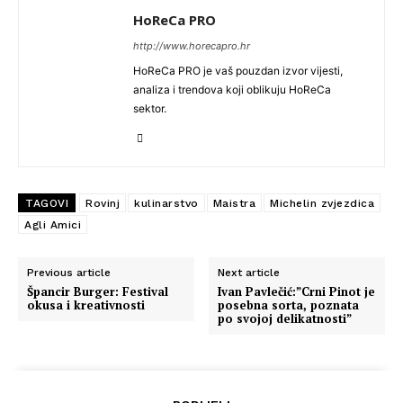
HoReCa PRO
http://www.horecapro.hr
HoReCa PRO je vaš pouzdan izvor vijesti,
analiza i trendova koji oblikuju HoReCa
sektor.
TAGOVI
Rovinj
kulinarstvo
Maistra
Michelin zvjezdica
Agli Amici
Previous article
Next article
Špancir Burger: Festival
Ivan Pavlečić:”Crni Pinot je
okusa i kreativnosti
posebna sorta, poznata
po svojoj delikatnosti”