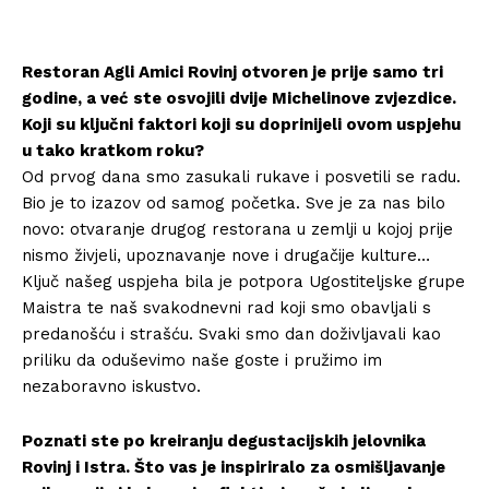
Restoran Agli Amici Rovinj otvoren je prije samo tri
godine, a već ste osvojili dvije Michelinove zvjezdice.
Koji su ključni faktori koji su doprinijeli ovom uspjehu
u tako kratkom roku?
Od prvog dana smo zasukali rukave i posvetili se radu.
Bio je to izazov od samog početka. Sve je za nas bilo
novo: otvaranje drugog restorana u zemlji u kojoj prije
nismo živjeli, upoznavanje nove i drugačije kulture…
Ključ našeg uspjeha bila je potpora Ugostiteljske grupe
Maistra te naš svakodnevni rad koji smo obavljali s
predanošću i strašću. Svaki smo dan doživljavali kao
priliku da oduševimo naše goste i pružimo im
nezaboravno iskustvo.
Poznati ste po kreiranju degustacijskih jelovnika
Rovinj i Istra. Što vas je inspiriralo za osmišljavanje