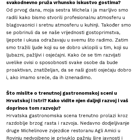
svakodnevno pruža vrhunsko iskustvo gostima?
Od prvog dana, moja sestra Michela i ja marljivo smo
radili kako bismo stvorili profesionalnu atmosferu u
blagovaonici i sretnu atmosferu u kuhinji. Također smo
se pobrinuli da se naše vrijednosti gostoprimstva,
ljepote i ukusa odražavaju u svemu što radimo. Zatim
smo tražili ljude koji su se dobro uklopili u tim, koji su
ljubazni, pažljivi i osjećajni. Kako će se tim razvijati
uvelike ovisi o sposobnosti svake osobe da bude
proaktivan, znatiželjan, da se naši gosti osjećaju dobro
i, ako imamo sreće, da ih iznenadimo.
Što mislite o trenutnoj gastronomskoj sceni u
Hrvatskoj i Istri? Kako vidite njen daljnji razvoj i vaš
doprinos tom razvoju?
Hrvatska gastronomska scena trenutno prolazi kroz
razdoblje brzog rasta i razvoja. Nedavno dodjeljivanje
druge Michelinove zvjezdice restoranu Agli Amici u
Rovinju nedvojbeno je privuklo pažnju šire javnosti i