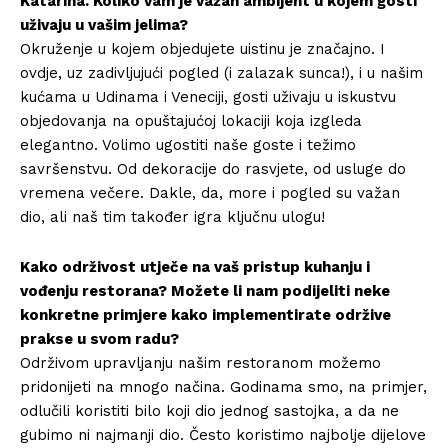
Katarina. Koliko vam je važan ambijent u kojem gosti
uživaju u vašim jelima?
Okruženje u kojem objedujete uistinu je značajno. I
ovdje, uz zadivljujući pogled (i zalazak sunca!), i u našim
kućama u Udinama i Veneciji, gosti uživaju u iskustvu
objedovanja na opuštajućoj lokaciji koja izgleda
elegantno. Volimo ugostiti naše goste i težimo
savršenstvu. Od dekoracije do rasvjete, od usluge do
vremena večere. Dakle, da, more i pogled su važan
dio, ali naš tim također igra ključnu ulogu!
Kako održivost utječe na vaš pristup kuhanju i
vođenju restorana? Možete li nam podijeliti neke
konkretne primjere kako implementirate održive
prakse u svom radu?
Održivom upravljanju našim restoranom možemo
pridonijeti na mnogo načina. Godinama smo, na primjer,
odlučili koristiti bilo koji dio jednog sastojka, a da ne
gubimo ni najmanji dio. Često koristimo najbolje dijelove