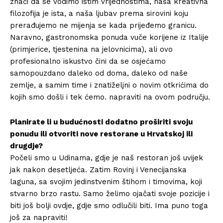
znači da se vodimo istim vrijednostima, naša kreativna
filozofija je ista, a naša ljubav prema sirovini koju
prerađujemo ne mijenja se kada prijeđemo granicu.
Naravno, gastronomska ponuda vuče korijene iz Italije
(primjerice, tjestenina na jelovnicima), ali ovo
profesionalno iskustvo čini da se osjećamo
samopouzdano daleko od doma, daleko od naše
zemlje, a samim time i znatiželjni o novim otkrićima do
kojih smo došli i tek ćemo. napraviti na ovom području.
Planirate li u budućnosti dodatno proširiti svoju
ponudu ili otvoriti nove restorane u Hrvatskoj ili
drugdje?
Počeli smo u Udinama, gdje je naš restoran još uvijek
jak nakon desetljeća. Zatim Rovinj i Venecijanska
laguna, sa svojim jedinstvenim štihom i timovima, koji
stvarno brzo rastu. Samo želimo ojačati svoje pozicije i
biti još bolji ovdje, gdje smo odlučili biti. Ima puno toga
još za napraviti!