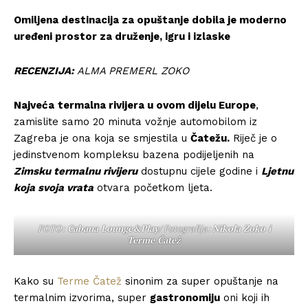
Omiljena destinacija za opuštanje dobila je moderno
uređeni prostor za druženje, igru i izlaske
RECENZIJA:
ALMA PREMERL ZOKO
Najveća
termalna rivijera u ovom dijelu Europe
,
zamislite samo 20 minuta vožnje automobilom iz
Zagreba je ona koja se smjestila u
Čatežu.
Riječ je o
jedinstvenom kompleksu bazena podijeljenih na
Zimsku termalnu rivijeru
dostupnu cijele godine i
Ljetnu
koja svoja vrata
otvara početkom ljeta.
FOTO:
Cabana Lounge&Play
/ Fotografija:
Nikola Zoko i
Terme Čatež
Kako su
Terme Čatež
sinonim za super opuštanje na
termalnim izvorima, super
gastronomiju
oni koji ih