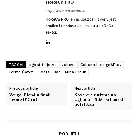
HoReCa PRO
http://www.horecapro.hr
HoReCa PRO je vaš pouzdan izvor vijesti,
analiza i trendova koji oblikuju HoReCa
sektor.
TAGOVI
ugostiteljstvo
zabava
Cabana Lounge&Play
Terme Čatež
Coctail Bar
Miha Frelih
Previous article
Next article
Vergal Blend u finalu
Nova era turizma na
Leone D’Oro!
Ugljanu – Stiže vrhunski
hotel Kali!
PODIJELI