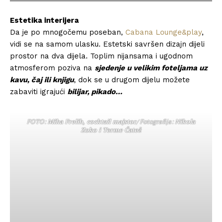
Estetika interijera
Da je po mnogočemu poseban,
Cabana Lounge&play
,
vidi se na samom ulasku. Estetski savršen dizajn dijeli
prostor na dva dijela. Toplim nijansama i ugodnom
atmosferom poziva na
sjedenje u velikim foteljama uz
kavu, čaj ili knjigu
, dok se u drugom dijelu možete
zabaviti igrajući
bilijar, pikado…
FOTO:
Miha Frelih, cocktail majstor
/ Fotografija:
Nikola
Zoko i Terme Čatež