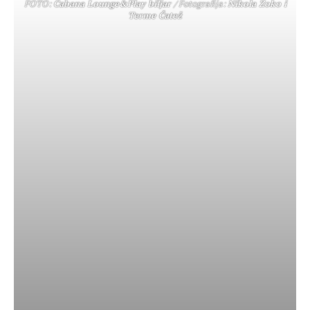
FOTO:
Cabana Lounge&Play biljar
/ Fotografija:
Nikola Zoko i
Terme Čatež