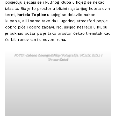
posjećuju sjećaju se i kultnog kluba u kojeg se nekad
izlazilo. Bio je to prostor u blizini najstarijeg hotela ovih
termi,
hotela Toplice
u kojeg se dolazilo nakon
kupanja, ali i samo tako da u ugodnoj atmosferi popije
dobro piće i dobro zabavi. No, uslijed nesreće u klubu
je buknuo požar pa je tako prostor čekao trenutak kad
će biti renoviran i u novom ruhu.
FOTO:
Cabana Lounge&Play
/ Fotografija:
Nikola Zoko i
Terme Čatež