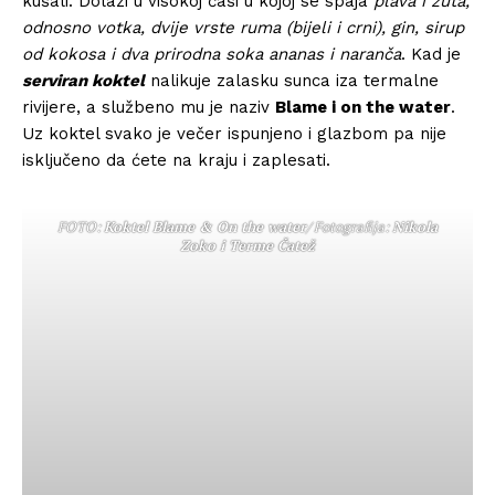
kušali. Dolazi u visokoj čaši u kojoj se spaja
plava i žuta,
odnosno votka, dvije vrste ruma (bijeli i crni), gin, sirup
od kokosa i dva prirodna soka ananas i naranča
. Kad je
serviran koktel
nalikuje zalasku sunca iza termalne
rivijere, a službeno mu je naziv
Blame i on the water
.
Uz koktel svako je večer ispunjeno i glazbom pa nije
isključeno da ćete na kraju i zaplesati.
FOTO:
Koktel Blame & On the water
/ Fotografija:
Nikola
Zoko i Terme Čatež