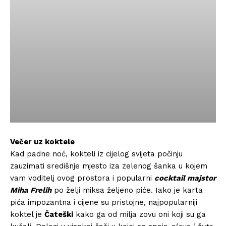
Večer uz koktele
Kad padne noć, kokteli iz cijelog svijeta počinju
zauzimati središnje mjesto iza zelenog šanka u kojem
vam voditelj ovog prostora i popularni
cocktail majstor
Miha Frelih
po želji miksa željeno piće. Iako je karta
pića impozantna i cijene su pristojne, najpopularniji
koktel je
Čateški
kako ga od milja zovu oni koji su ga