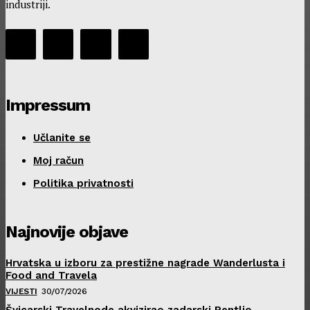
industriji.
Impressum
Učlanite se
Moj račun
Politika privatnosti
Najnovije objave
Hrvatska u izboru za prestižne nagrade Wanderlusta i
Food and Travela
VIJESTI
30/07/2026
Švicarski Travelnode akvizirao zadarski Rentlio