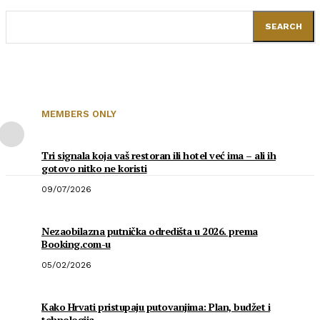
SEARCH
MEMBERS ONLY
Tri signala koja vaš restoran ili hotel već ima – ali ih
gotovo nitko ne koristi
09/07/2026
Nezaobilazna putnička odredišta u 2026. prema
Booking.com-u
05/02/2026
Kako Hrvati pristupaju putovanjima: Plan, budžet i
tehnologija