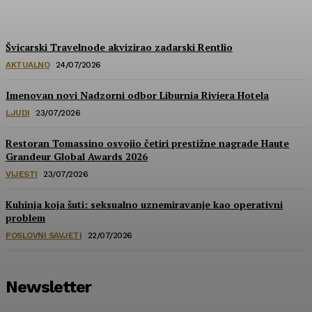
HoReCa PRO
-
30/07/2026
Švicarski Travelnode akvizirao zadarski Rentlio
AKTUALNO
24/07/2026
Imenovan novi Nadzorni odbor Liburnia Riviera Hotela
LJUDI
23/07/2026
Restoran Tomassino osvojio četiri prestižne nagrade Haute
Grandeur Global Awards 2026
VIJESTI
23/07/2026
Kuhinja koja šuti: seksualno uznemiravanje kao operativni
problem
POSLOVNI SAVJETI
22/07/2026
Newsletter