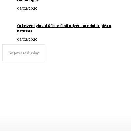
05/02/2026
Otkriveni glavni faktori koji utječu na odabir pića u
kafićima
05/02/2026
No posts to display
Popularno