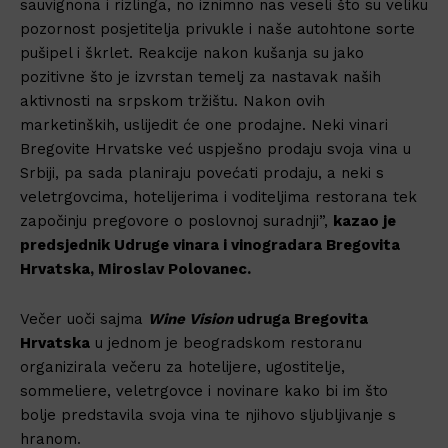
sauvignona i rizlinga, no iznimno nas veseli što su veliku
pozornost posjetitelja privukle i naše autohtone sorte
pušipel i škrlet. Reakcije nakon kušanja su jako
pozitivne što je izvrstan temelj za nastavak naših
aktivnosti na srpskom tržištu. Nakon ovih
marketinških, uslijedit će one prodajne. Neki vinari
Bregovite Hrvatske već uspješno prodaju svoja vina u
Srbiji, pa sada planiraju povećati prodaju, a neki s
veletrgovcima, hotelijerima i voditeljima restorana tek
započinju pregovore o poslovnoj suradnji”,
kazao je
predsjednik Udruge vinara i vinogradara Bregovita
Hrvatska, Miroslav Polovanec.
Večer uoči sajma
Wine Vision
udruga Bregovita
Hrvatska
u jednom je beogradskom restoranu
organizirala večeru za hotelijere, ugostitelje,
sommeliere, veletrgovce i novinare kako bi im što
bolje predstavila svoja vina te njihovo sljubljivanje s
hranom.