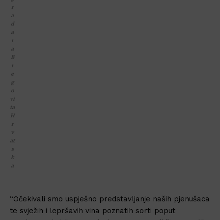
r
a
d
a
r
a
B
r
e
g
o
vi
ta
H
r
v
at
s
k
a
“Očekivali smo uspješno predstavljanje naših pjenušaca
te svježih i lepršavih vina poznatih sorti poput