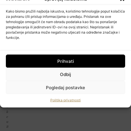
O
:
Kako bismo pružili najbolja iskustva, koristimo tehnologije poput kolačića
V
za pohranu i/ili pristup informacijama o uređaju. Pristanak na ove
e
tehnologije omogućit će nam obradu podataka kao što su ponašanje
č
pregledavanja ili jedinstveni ID-ovi na ovoj stranici. Nepristanak ili
e
povlačenje pristanka može negativno utjecati na određene značajke i
r
a
funkcije.
B
r
e
g
Prihvati
o
v
it
Odbij
e
H
Pogledaj postavke
r
v
a
Politika privatnosti
t
s
HoReCa PRO
k
e
u
Učlanite se
B