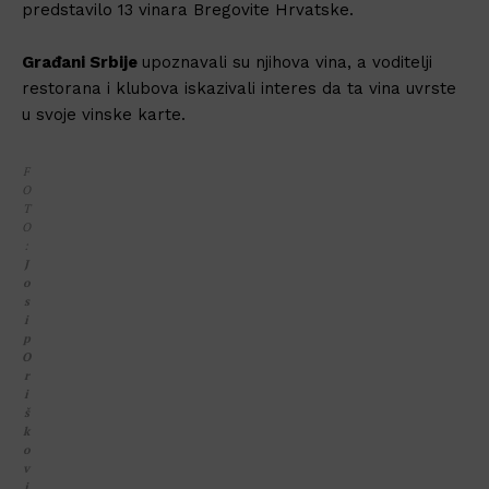
predstavilo 13 vinara Bregovite Hrvatske.
Građani Srbije
upoznavali su njihova vina, a voditelji
restorana i klubova iskazivali interes da ta vina uvrste
u svoje vinske karte.
F
O
T
O
:
J
o
s
i
p
O
r
i
š
k
o
v
i