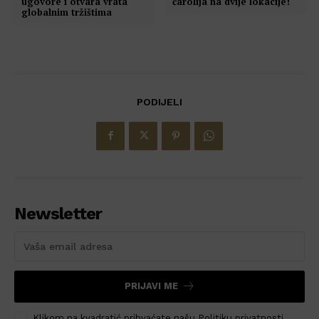
ugovore i otvara vrata
čarolija na dvije lokacije!
globalnim tržištima
PODIJELI
Newsletter
PRIJAVI ME
Klikom na kvadratić prihvaćate našu Politiku privatnosti