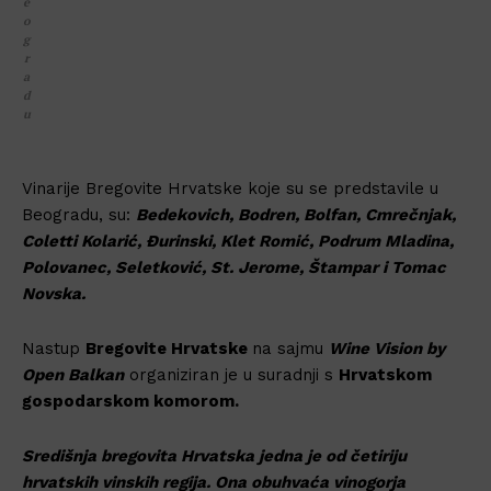
e
Moj račun
o
Politika privatnosti
g
r
a
d
u
Vinarije Bregovite Hrvatske koje su se predstavile u
Beogradu, su:
Bedekovich, Bodren, Bolfan, Cmrečnjak,
Coletti Kolarić, Đurinski, Klet Romić, Podrum Mladina,
Polovanec, Seletković, St. Jerome, Štampar i Tomac
Novska.
Nastup
Bregovite Hrvatske
na sajmu
Wine Vision by
Open Balkan
organiziran je u suradnji s
Hrvatskom
gospodarskom komorom.
Središnja bregovita Hrvatska jedna je od četiriju
hrvatskih vinskih regija. Ona obuhvaća vinogorja