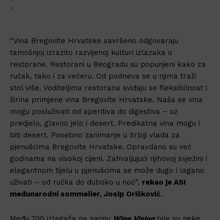
ć
“Vina Bregovite Hrvatske savršeno odgovaraju
tamošnjoj izrazito razvijenoj kulturi izlazaka u
restorane. Restorani u Beogradu su popunjeni kako za
ručak, tako i za večeru. Od podneva se u njima traži
stol više. Voditeljima restorana sviđaju se fleksibilnost i
širina primjene vina Bregovite Hrvatske. Naša se vina
mogu posluživati od aperitiva do digestiva – uz
predjelo, glavno jelo i desert. Predikatna vina mogu i
biti desert. Posebno zanimanje u Srbiji vlada za
pjenušcima Bregovite Hrvatske. Opravdano su već
godinama na visokoj cijeni. Zahvaljujući njihovoj svježini i
elegantnom tijelu u pjenušcima se može dugo i lagano
uživati – od ručka do duboko u noć”,
rekao je ASI
međunarodni sommelier, Josip Orišković.
Među 700 izlagača na sajmu
Wine Vision
bile su neke