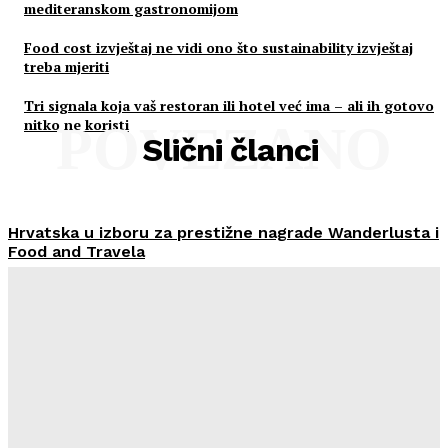
mediteranskom gastronomijom
Food cost izvještaj ne vidi ono što sustainability izvještaj
treba mjeriti
Tri signala koja vaš restoran ili hotel već ima – ali ih gotovo
nitko ne koristi
POVEZANO
Slični članci
Hrvatska u izboru za prestižne nagrade Wanderlusta i
Food and Travela
HoReCa PRO
-
30/07/2026
Švicarski Travelnode akvizirao zadarski Rentlio
HoReCa PRO
-
24/07/2026
Imenovan novi Nadzorni odbor Liburnia Riviera Hotela