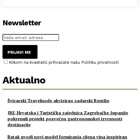
Newsletter
PRIJAVI ME
Klikom na kvadratić prihvaćate našu Politiku privatnosti
Aktualno
Švicarski Travelnode akvizirao zadarski Rentlio
JRE-Hrvatska i Turistička zajednica Zagrebačke županije
pokrenuli projekt posvećen gastronomskoj izvrsnosti
destinacije
Batak uvodi novi model formiranja cijena vina inspiriran