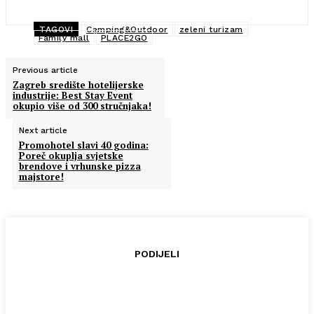
TAGOVI
Camping&Outdoor
zeleni turizam
Family mall
PLACE2GO
Previous article
Zagreb središte hotelijerske
industrije: Best Stay Event
okupio više od 300 stručnjaka!
Next article
Promohotel slavi 40 godina:
Poreč okuplja svjetske
brendove i vrhunske pizza
majstore!
PODIJELI