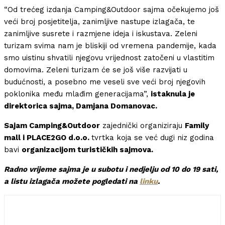
“Od trećeg izdanja Camping&Outdoor sajma očekujemo još
veći broj posjetitelja, zanimljive nastupe izlagača, te
zanimljive susrete i razmjene ideja i iskustava. Zeleni
turizam svima nam je bliskiji od vremena pandemije, kada
smo uistinu shvatili njegovu vrijednost zatočeni u vlastitim
domovima. Zeleni turizam će se još više razvijati u
budućnosti, a posebno me veseli sve veći broj njegovih
poklonika među mlađim generacijama”,
istaknula je
direktorica sajma, Damjana Domanovac.
Sajam Camping&Outdoor
zajednički organiziraju
Family
mall i PLACE2GO d.o.o.
tvrtka koja se već dugi niz godina
bavi
organizacijom turističkih sajmova.
Radno vrijeme sajma je u subotu i nedjelju od 10 do 19 sati,
a listu izlagača možete pogledati na
linku
.