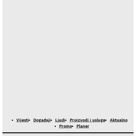
HoReCa PRO
-
23/07/2026
Restoran Tomassino osvojio četiri prestižne nagrade
Haute Grandeur Global Awards 2026
HoReCa PRO
-
23/07/2026
Vijesti
Događaji
Ljudi
Proizvodi i usluge
Aktualno
Promo
Planer