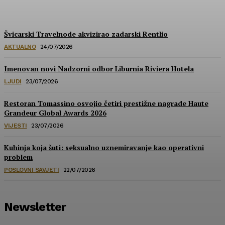
HoReCa PRO
-
30/07/2026
Švicarski Travelnode akvizirao zadarski Rentlio
AKTUALNO
24/07/2026
Imenovan novi Nadzorni odbor Liburnia Riviera Hotela
LJUDI
23/07/2026
Restoran Tomassino osvojio četiri prestižne nagrade Haute
Grandeur Global Awards 2026
VIJESTI
23/07/2026
Kuhinja koja šuti: seksualno uznemiravanje kao operativni
problem
POSLOVNI SAVJETI
22/07/2026
Newsletter