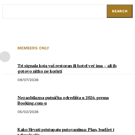
SEARCH
MEMBERS ONLY
Tri signala koja vaš restoran ili hotel već ima – ali ih
gotovo nitko ne koristi
09/07/2026
Nezaobilazna putnička odredišta u 2026. prema
Booking.com-u
05/02/2026
Kako Hrvati pristupaju putovanjima: Plan, budžet i
tehnologija