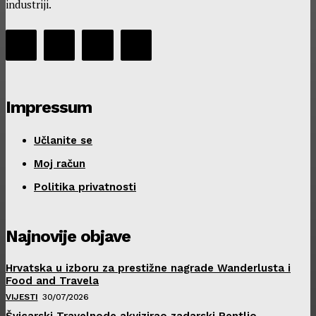
industriji.
Impressum
Učlanite se
Moj račun
Politika privatnosti
Najnovije objave
Hrvatska u izboru za prestižne nagrade Wanderlusta i
Food and Travela
VIJESTI
30/07/2026
Švicarski Travelnode akvizirao zadarski Rentlio