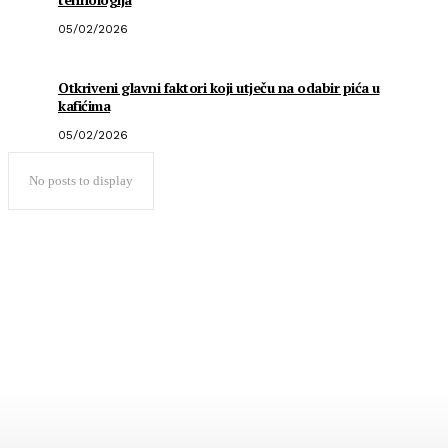
05/02/2026
Otkriveni glavni faktori koji utječu na odabir pića u
kafićima
05/02/2026
No posts to display
Popularno