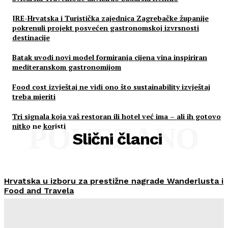
JRE-Hrvatska i Turistička zajednica Zagrebačke županije
pokrenuli projekt posvećen gastronomskoj izvrsnosti
destinacije
Batak uvodi novi model formiranja cijena vina inspiriran
mediteranskom gastronomijom
Food cost izvještaj ne vidi ono što sustainability izvještaj
treba mjeriti
Tri signala koja vaš restoran ili hotel već ima – ali ih gotovo
nitko ne koristi
POVEZANO
Slični članci
Hrvatska u izboru za prestižne nagrade Wanderlusta i
Food and Travela
HoReCa PRO
-
30/07/2026