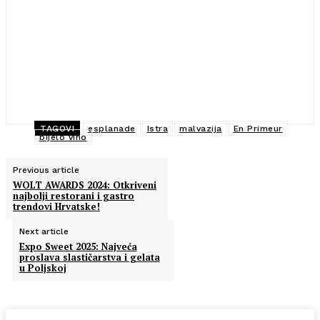
TAGOVI
esplanade
Istra
malvazija
En Primeur
bijelo vino
Previous article
WOLT AWARDS 2024: Otkriveni
najbolji restorani i gastro
trendovi Hrvatske!
Next article
Expo Sweet 2025: Najveća
proslava slastičarstva i gelata
u Poljskoj