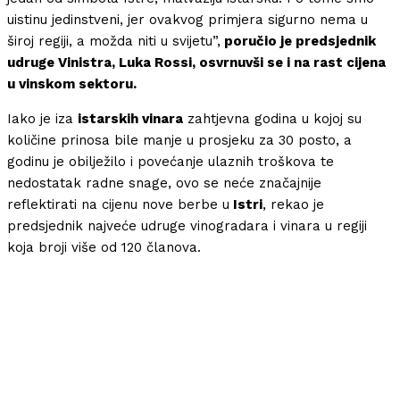
uistinu jedinstveni, jer ovakvog primjera sigurno nema u
široj regiji, a možda niti u svijetu”,
poručio je predsjednik
udruge Vinistra, Luka Rossi, osvrnuvši se i na rast cijena
u vinskom sektoru.
Iako je iza
istarskih vinara
zahtjevna godina u kojoj su
količine prinosa bile manje u prosjeku za 30 posto, a
godinu je obilježilo i povećanje ulaznih troškova te
nedostatak radne snage, ovo se neće značajnije
reflektirati na cijenu nove berbe u
Istri
, rekao je
predsjednik najveće udruge vinogradara i vinara u regiji
koja broji više od 120 članova.