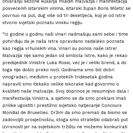
otvaranju sezone kušanja mladih malvazija i manifestacija
posvećenih istarskim vinima, istarski župan Boris Miletić se
osvrnuo na put, dug više od tri desetljeća, koji je od Istre
stvorio svjetski poznatu vinsku regiju.
“Iz godine u godinu naši vinari nadmašuju sami sebe i time
potvrđuju da je naša Istra opravdano nadaleko poznata
kao regija vrhunskih vina. Vinari su ponos naše Istre!
Malvazija nije samo jedan od simbola Istre, kako je rekao
predsjednik Vinistre Luka Rossi, već je i veliki brend, a do
toga nije došlo preko noći. Godinama smo bili dobri
vinogradari, međutim u proteklih tridesetak godina
napravili smo itekako velike iskorake kad govorimo o
kvaliteti naše malvazije. Svoj doprinos je nesumnjivo dala i
manifestacija Vinistra, a sjetimo se da smo preklani imali
prilike ugostiti i prestižno svjetsko natjecanje Concours
Mondial de Bruxelles. Držim da smo premali da bismo se
zadovoljili prosječnošću, stoga smo strateški odabrali put
izvrsnosti jer na svjetskom tržištu ne možemo konkurirati