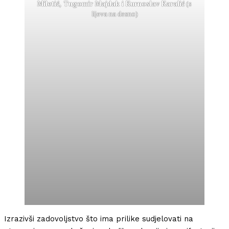
Miletić, Tugomir Majdak i Kurnoslav Karalić
(s
lijeva na desno)
Izrazivši zadovoljstvo što ima prilike sudjelovati na