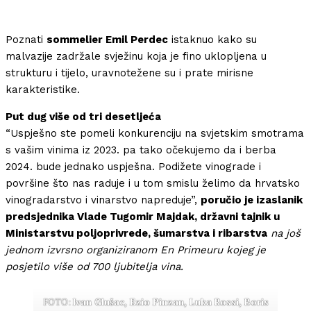
Poznati
sommelier Emil Perdec
istaknuo kako su
malvazije zadržale svježinu koja je fino uklopljena u
strukturu i tijelo, uravnotežene su i prate mirisne
karakteristike.
Put dug više od tri desetljeća
“Uspješno ste pomeli konkurenciju na svjetskim smotrama
s vašim vinima iz 2023. pa tako očekujemo da i berba
2024. bude jednako uspješna. Podižete vinograde i
površine što nas raduje i u tom smislu želimo da hrvatsko
vinogradarstvo i vinarstvo napreduje”,
poručio je izaslanik
predsjednika Vlade Tugomir Majdak, državni tajnik u
Ministarstvu poljoprivrede, šumarstva i ribarstva
na još
jednom izvrsno organiziranom En Primeuru kojeg je
posjetilo više od 700 ljubitelja vina.
FOTO:
Ivan Glušac, Ezio Pinzan, Luka Rossi, Boris