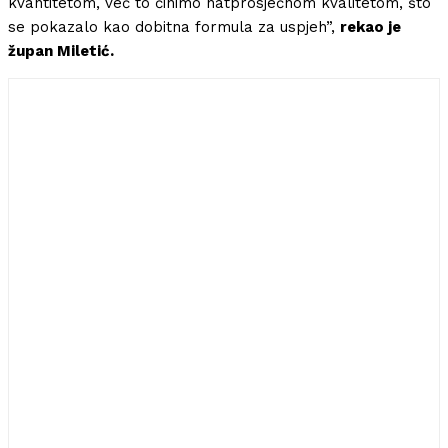
kvantitetom, već to činimo natprosječnom kvalitetom, što
se pokazalo kao dobitna formula za uspjeh”,
rekao je
župan Miletić.