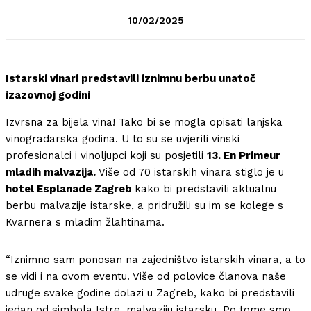
10/02/2025
Istarski vinari predstavili iznimnu berbu unatoč
izazovnoj godini
Izvrsna za bijela vina! Tako bi se mogla opisati lanjska
vinogradarska godina. U to su se uvjerili vinski
profesionalci i vinoljupci koji su posjetili
13. En Primeur
mladih malvazija.
Više od 70 istarskih vinara stiglo je u
hotel Esplanade Zagreb
kako bi predstavili aktualnu
berbu malvazije istarske, a pridružili su im se kolege s
Kvarnera s mladim žlahtinama.
“Iznimno sam ponosan na zajedništvo istarskih vinara, a to
se vidi i na ovom eventu. Više od polovice članova naše
udruge svake godine dolazi u Zagreb, kako bi predstavili
jedan od simbola Istre, malvaziju istarsku. Po tome smo