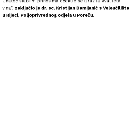
Unatoč slabijim prinosima očekuje se izrazita kvaliteta
vina”,
zaključio je dr. sc. Kristijan Damijanić s Veleučilišta
u Rijeci, Poljoprivrednog odjela u Poreču.