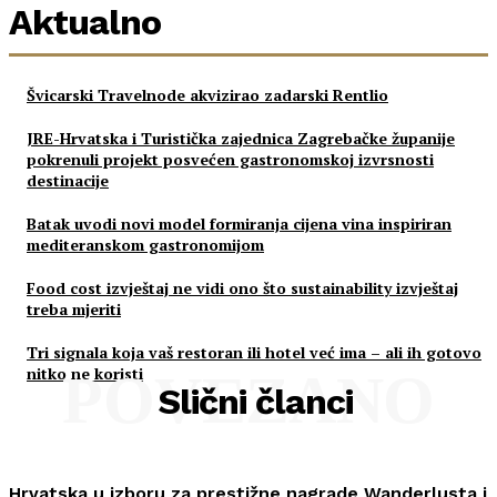
Aktualno
Švicarski Travelnode akvizirao zadarski Rentlio
JRE-Hrvatska i Turistička zajednica Zagrebačke županije
pokrenuli projekt posvećen gastronomskoj izvrsnosti
destinacije
Batak uvodi novi model formiranja cijena vina inspiriran
mediteranskom gastronomijom
Food cost izvještaj ne vidi ono što sustainability izvještaj
treba mjeriti
Tri signala koja vaš restoran ili hotel već ima – ali ih gotovo
nitko ne koristi
POVEZANO
Slični članci
Hrvatska u izboru za prestižne nagrade Wanderlusta i