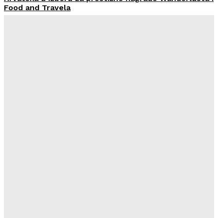
Food and Travela
HoReCa PRO
-
30/07/2026
Švicarski Travelnode akvizirao zadarski Rentlio
HoReCa PRO
-
24/07/2026
Imenovan novi Nadzorni odbor Liburnia Riviera Hotela
HoReCa PRO
-
23/07/2026
Restoran Tomassino osvojio četiri prestižne nagrade
Haute Grandeur Global Awards 2026
HoReCa PRO
-
23/07/2026