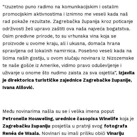
“Izuzetno puno radimo na komunikacijskim i ostalim
promocijskim aktivnostima i iznimno me veseli kada naš
rad pokaže rezultate. Zagrebačka županija kroz poticanje
održivosti želi upravo zaštiti ova naša najveća bogatstva.
Osim predivne prirode, to su vrhunska vina koja se
proizvode u ovome kraju, ali i ukusna, domaća hrana
spravljena od lokalnih namirnica. Posebno veseli kada na
licima naših gostiju, u ovom slučaju novinara iz Nizozemske
te naše gošće iz Amerike, vidimo pravo oduševljenje i
uživanje u onome što nudimo zaista za sva osjetila”,
izjavila
je direktorica turističke zajednice Zagrebačke županije,
Ivana Alilović.
Među novinarima našla su se i velika imena poput
Petronelle Houweling, urednice časopisa Winelife
koja je
Zagrebačku županiju
posjetila u pratnji svog
fotografa
Renéa de Waala.
Novinari su imali priliku obići
Vinariju