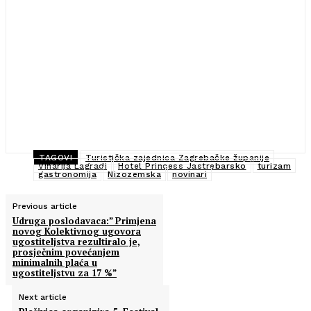
TAGOVI
Turistička zajednica Zagrebačke županije
Vinarija Lagradi
Hotel Princess Jastrebarsko
turizam
gastronomija
Nizozemska
novinari
Previous article
Udruga poslodavaca:” Primjena
novog Kolektivnog ugovora
ugostiteljstva rezultiralo je,
prosječnim povećanjem
minimalnih plaća u
ugostiteljstvu za 17 %”
Next article