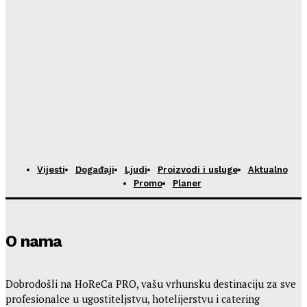
Vijesti
Događaji
Ljudi
Proizvodi i usluge
Aktualno
Promo
Planer
O nama
Dobrodošli na HoReCa PRO, vašu vrhunsku destinaciju za sve
profesionalce u ugostiteljstvu, hotelijerstvu i catering