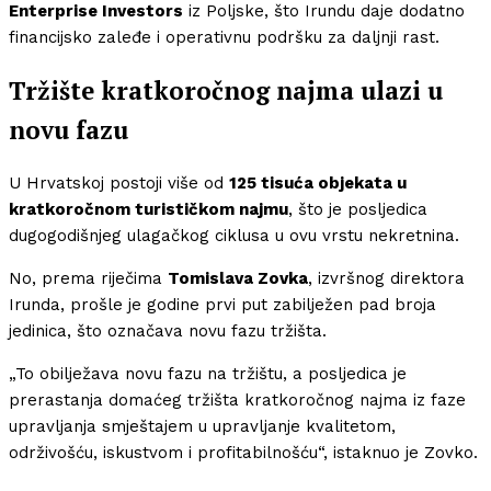
Enterprise Investors
iz Poljske, što Irundu daje dodatno
financijsko zaleđe i operativnu podršku za daljnji rast.
Tržište kratkoročnog najma ulazi u
novu fazu
U Hrvatskoj postoji više od
125 tisuća objekata u
kratkoročnom turističkom najmu
, što je posljedica
dugogodišnjeg ulagačkog ciklusa u ovu vrstu nekretnina.
No, prema riječima
Tomislava Zovka
, izvršnog direktora
Irunda, prošle je godine prvi put zabilježen pad broja
jedinica, što označava novu fazu tržišta.
„To obilježava novu fazu na tržištu, a posljedica je
prerastanja domaćeg tržišta kratkoročnog najma iz faze
upravljanja smještajem u upravljanje kvalitetom,
održivošću, iskustvom i profitabilnošću“, istaknuo je Zovko.