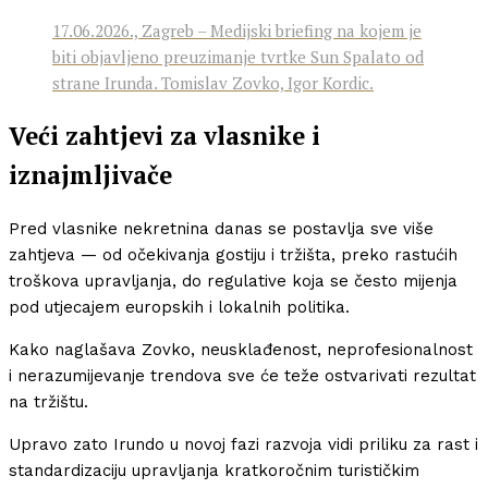
17.06.2026., Zagreb – Medijski briefing na kojem je
biti objavljeno preuzimanje tvrtke Sun Spalato od
strane Irunda. Tomislav Zovko, Igor Kordic.
Veći zahtjevi za vlasnike i
iznajmljivače
Pred vlasnike nekretnina danas se postavlja sve više
zahtjeva — od očekivanja gostiju i tržišta, preko rastućih
troškova upravljanja, do regulative koja se često mijenja
pod utjecajem europskih i lokalnih politika.
Kako naglašava Zovko, neusklađenost, neprofesionalnost
i nerazumijevanje trendova sve će teže ostvarivati rezultat
na tržištu.
Upravo zato Irundo u novoj fazi razvoja vidi priliku za rast i
standardizaciju upravljanja kratkoročnim turističkim