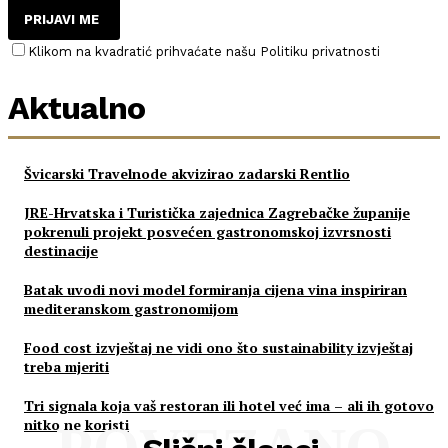
PRIJAVI ME
Klikom na kvadratić prihvaćate našu Politiku privatnosti
Aktualno
Švicarski Travelnode akvizirao zadarski Rentlio
JRE-Hrvatska i Turistička zajednica Zagrebačke županije
pokrenuli projekt posvećen gastronomskoj izvrsnosti
destinacije
Batak uvodi novi model formiranja cijena vina inspiriran
mediteranskom gastronomijom
Food cost izvještaj ne vidi ono što sustainability izvještaj
treba mjeriti
Tri signala koja vaš restoran ili hotel već ima – ali ih gotovo
nitko ne koristi