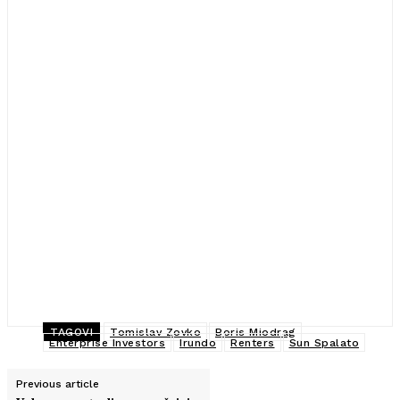
TAGOVI
Tomislav Zovko
Boris Miodrag
Enterprise Investors
Irundo
Renters
Sun Spalato
Previous article