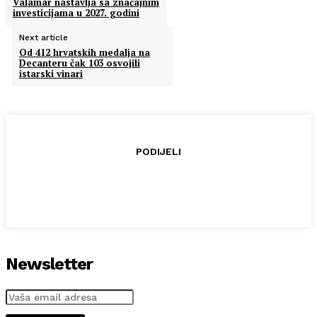
Valamar nastavlja sa značajnim
investicijama u 2027. godini
Next article
Od 412 hrvatskih medalja na
Decanteru čak 103 osvojili
istarski vinari
PODIJELI
Newsletter