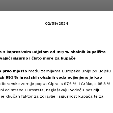
02/09/2024
a s impresivnim udjelom od 99,1 % obalnih kupališta
vajući sigurno i čisto more za kupače
a prvo mjesto
među zemljama Europske unije po udjelu
ak 99,1 % hrvatskih obalnih voda ocijenjeno je kao
teranske zemlje poput Cipra, s 97,6 %, i Grčke, s 95,8 %
jeni od strane Eurostata, naglašavaju vodeću poziciju
je ključan faktor za zdravlje i sigurnost kupača te za