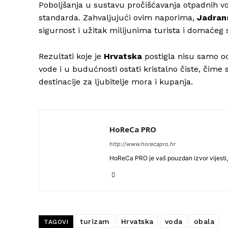
Poboljšanja u sustavu pročišćavanja otpadnih vo
standarda. Zahvaljujući ovim naporima,
Jadran
sigurnost i užitak milijunima turista i domaćeg 
Rezultati koje je
Hrvatska
postigla nisu samo od
vode i u budućnosti ostati kristalno čiste, čime
destinacije za ljubitelje mora i kupanja.
HoReCa PRO
http://www.horecapro.hr
HoReCa PRO je vaš pouzdan izvor vijesti, 
turizam
Hrvatska
voda
obala
TAGOVI