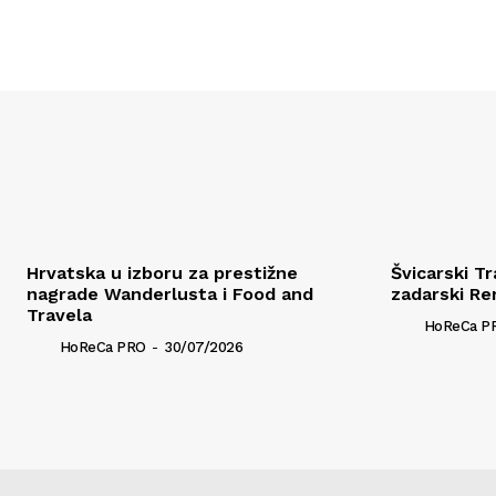
Hrvatska u izboru za prestižne
Švicarski T
nagrade Wanderlusta i Food and
zadarski Re
Travela
HoReCa P
HoReCa PRO
-
30/07/2026