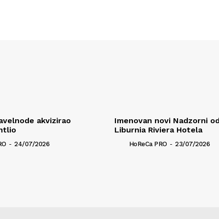
ravelnode akvizirao
Imenovan novi Nadzorni o
ntlio
Liburnia Riviera Hotela
RO
-
24/07/2026
HoReCa PRO
-
23/07/2026