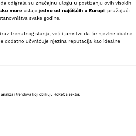
da odigrala su značajnu ulogu u postizanju ovih visokih
sko more
ostaje j
edno od najčišćih u Europi
, pružajući
stanovništva svake godine.
raz trenutnog stanja, već i jamstvo da će njezine obalne
 se dodatno učvršćuje njezina reputacija kao idealne
analiza i trendova koji oblikuju HoReCa sektor.