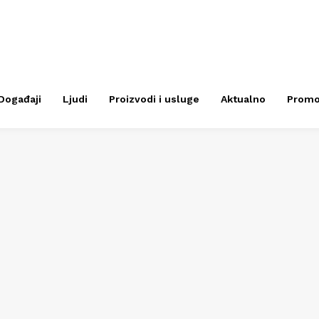
Događaji
Ljudi
Proizvodi i usluge
Aktualno
Prom