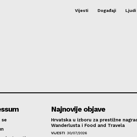
Vijesti
Događaji
Ljudi
essum
Najnovije objave
 se
Hrvatska u izboru za prestižne nagra
Wanderlusta i Food and Travela
un
VIJESTI
30/07/2026