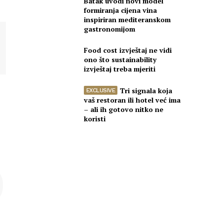
Batak uvodi novi model
formiranja cijena vina
inspiriran mediteranskom
gastronomijom
Food cost izvještaj ne vidi
ono što sustainability
izvještaj treba mjeriti
Tri signala koja
vaš restoran ili hotel već ima
– ali ih gotovo nitko ne
koristi
O