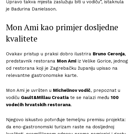
Upravo takva mjesta zaslužuju biti u vodiču”, istaknula
je Badurina Danielsson.
Mon Ami kao primjer dosljedne
kvalitete
Ovakav pristup u praksi dobro ilustrira
Bruno Ceronja
,
predstavnik restorana
Mon Ami
iz Velike Gorice, jednog
od restorana koji je Zagrebačku županiju upisao na
relevantne gastronomske karte.
Mon Ami je uvršten u
Michelinov vodič
, prepoznat u
vodiču
Gault&Millau Croatia
te se nalazi među
100
vodećih hrvatskih restorana
.
Njegovo iskustvo potvrđuje temeljnu premisu projekta:
da eno-gastronomski turizam raste na dosljednoj
kvaliteti, promišljenom odnosu prema namirnici i gostu