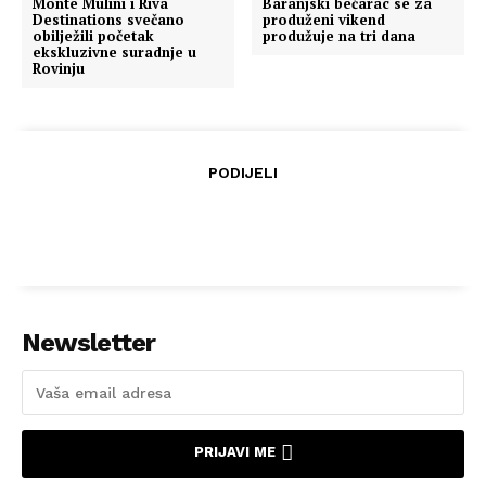
Monte Mulini i Riva
Baranjski bećarac se za
Destinations svečano
produženi vikend
obilježili početak
produžuje na tri dana
ekskluzivne suradnje u
Rovinju
PODIJELI
Newsletter
PRIJAVI ME