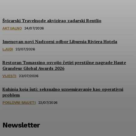
HoReCa PRO
-
30/07/2026
Švicarski Travelnode akvizirao zadarski Rentlio
AKTUALNO
24/07/2026
Imenovan novi Nadzorni odbor Liburnia Riviera Hotela
LJUDI
23/07/2026
Restoran Tomassino osvojio četiri prestižne nagrade Haute
Grandeur Global Awards 2026
VIJESTI
23/07/2026
Kuhinja koja šuti: seksualno uznemiravanje kao operativni
problem
POSLOVNI SAVJETI
22/07/2026
Newsletter