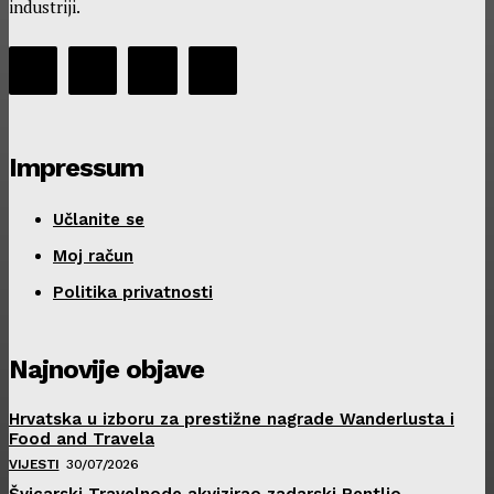
industriji.
Impressum
Učlanite se
Moj račun
Politika privatnosti
Najnovije objave
Hrvatska u izboru za prestižne nagrade Wanderlusta i
Food and Travela
VIJESTI
30/07/2026
Švicarski Travelnode akvizirao zadarski Rentlio