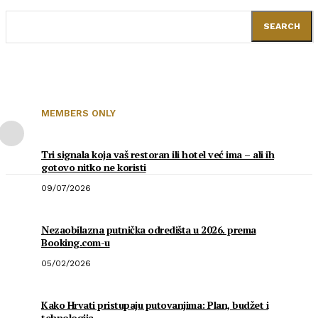
SEARCH
MEMBERS ONLY
Tri signala koja vaš restoran ili hotel već ima – ali ih
gotovo nitko ne koristi
09/07/2026
Nezaobilazna putnička odredišta u 2026. prema
Booking.com-u
05/02/2026
Kako Hrvati pristupaju putovanjima: Plan, budžet i
tehnologija