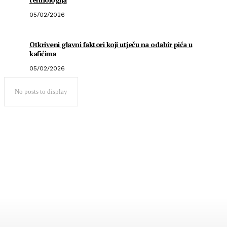
05/02/2026
Otkriveni glavni faktori koji utječu na odabir pića u
kafićima
05/02/2026
No posts to display
Popularno